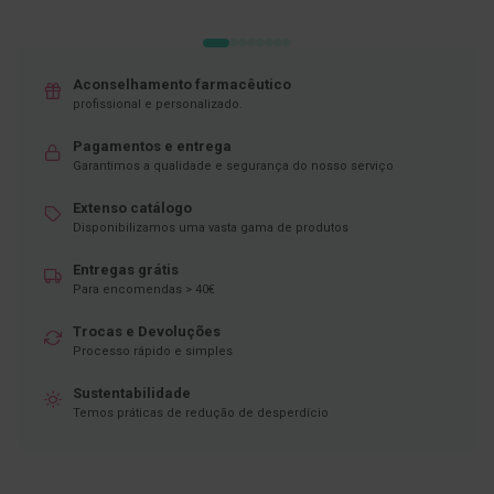
D
e
s
i
Aconselhamento farmacêutico
n
profissional e personalizado.
f
e
Pagamentos e entrega
t
Garantimos a qualidade e segurança do nosso serviço
a
n
t
Extenso catálogo
e
Disponibilizamos uma vasta gama de produtos
s
Entregas grátis
T
Para encomendas > 40€
e
s
Trocas e Devoluções
t
e
Processo rápido e simples
s
Sustentabilidade
A
Temos práticas de redução de desperdício
c
e
s
s