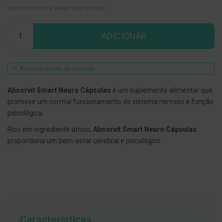
Seja o primeiro a avaliar este produto
E
s
Qtd
c
ADICIONAR
o
v
i
l
h
Adicionar à Lista de Desejos
õ
e
Absorvit Smart Neuro Cápsulas
é um suplemento alimentar que
s
e
promove um normal funcionamento do sistema nervoso e função
R
psicológica.
a
s
Rico em ingrediente ativos,
Absorvit Smart Neuro Cápsulas
p
a
proporciona um bem-estar cerebral e psicológico.
d
o
r
e
s
d
e
l
í
Características
n