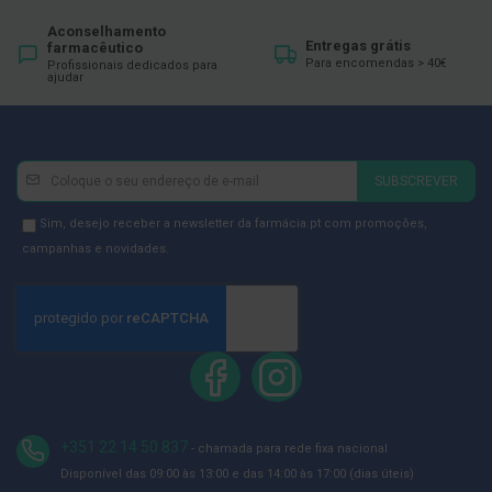
ó
r
Aconselhamento
i
Entregas grátis
farmacêutico
o
Para encomendas > 40€
Profissionais dedicados para
s
ajudar
L
u
v
a
Newsletter
Inscreva-
SUBSCREVER
s
se
na
Newsletter
P
Sim, desejo receber a newsletter da farmácia.pt com promoções,
o
Newsletter:
GDPR
campanhas e novidades.
d
Consent
o
l
o
g
i
a
P
é
+351 22 14 50 837
- chamada para rede fixa nacional
s
Disponível das 09:00 às 13:00 e das 14:00 às 17:00 (dias úteis)
e