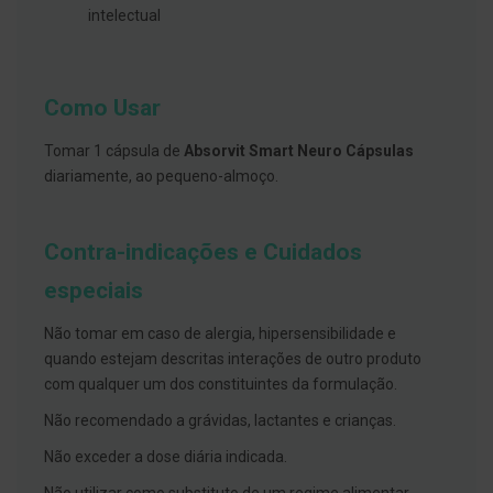
s
intelectual
d
e
n
t
á
Como Usar
r
i
o
Tomar 1 cápsula de
Absorvit Smart Neuro Cápsulas
s
diariamente, ao pequeno-almoço.
A
f
e
Contra-indicações e Cuidados
ç
õ
especiais
e
s
d
Não tomar em caso de alergia, hipersensibilidade e
a
quando estejam descritas interações de outro produto
b
o
com qualquer um dos constituintes da formulação.
c
a
Não recomendado a grávidas, lactantes e crianças.
e
M
Não exceder a dose diária indicada.
a
u