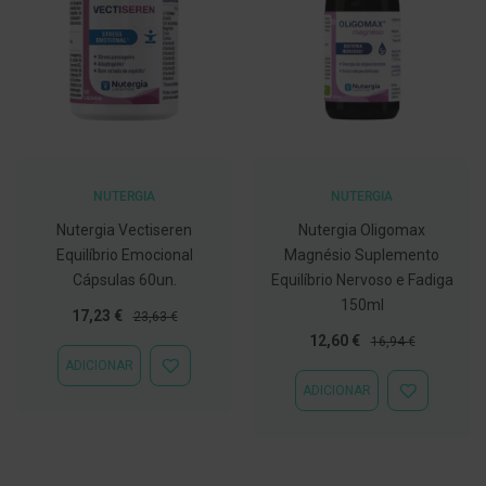
C
o
v
i
d
-
1
9
NUTERGIA
NUTERGIA
M
á
Nutergia Vectiseren
Nutergia Oligomax
s
c
Equilíbrio Emocional
Magnésio Suplemento
a
Cápsulas 60un.
Equilíbrio Nervoso e Fadiga
r
a
150ml
Preço
Preço
17,23 €
23,63 €
s
Especial
Normal
e
Preço
Preço
12,60 €
16,94 €
V
Especial
Normal
ADICIONAR
i
ADICIONAR
s
À
ADICIONAR
ADICIONAR
e
LISTA
À
i
DE
LISTA
r
DESEJOS
DE
a
DESEJOS
s