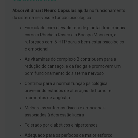
g
u
Absorvit Smart Neuro Cápsulas
ajuda no funcionamento
a
do sistema nervoso e função psicológica.
C
Formulado com elevado teor de plantas tradicionais
o
l
como a Rhodiola Rosea e a Bacopa Monniera, e
u
reforçado com 5-HTP para o bem-estar psicológico
t
ó
e emocional
r
i
As vitaminas do complexo B contribuem para a
o
redução do cansaço, e da fadiga e promovem um
s
bom funcionamento do sistema nervoso
e
e
l
Contribui para a normal função psicológica
i
prevenindo estados de alteração de humor e
x
momentos de angústia
i
r
Melhora os sintomas físicos e emocionais
e
s
associados à depressão ligeira
F
Tolerado por diabéticos e hipertensos
i
o
Adequado para os períodos de maior esforço