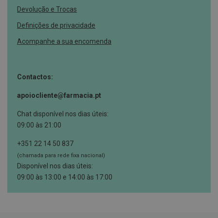
Devolução e Trocas
E
s
Definições de privacidade
c
o
Acompanhe a sua encomenda
v
i
l
h
õ
Contactos:
e
s
apoiocliente@farmacia.pt
e
R
Chat disponível nos dias úteis:
a
s
09:00 às 21:00
p
a
+351 22 14 50 837
d
o
(chamada para rede fixa nacional)
r
Disponível nos dias úteis:
e
s
09:00 às 13:00 e 14:00 às 17:00
d
e
l
í
n