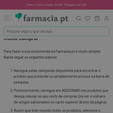
Oportunidades
Portes Grátis a partir de 40€. Entregas em 24h
Procura
O Meu C
MODIF
☀️
Solares
Marcas
Como comprar
Saúde
e
Para fazer a sua encomenda na Farmacia.pt é muito simples.
Bem-
Basta seguir os seguintes passos:
Estar
Navegue pelas categorias disponíveis para encontrar o
H
i
produto que pretende ou simplesmente procure na barra de
g
pesquisa.
i
e
Posteriormente, carregue em ADICIONAR nos produtos que
n
deseja colocar no seu cesto de compras (ira ver o número
e
de artigos adicionados no canto superior direito da página)
O
r
Assim que tiver reunido todos os produtos, selecione o
a