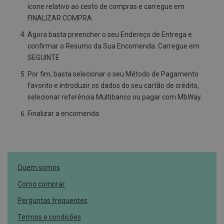
ícone relativo ao cesto de compras e carregue em
l
FINALIZAR COMPRA
E
s
Agora basta preencher o seu Endereço de Entrega e
c
confirmar o Resumo da Sua Encomenda. Carregue em
o
v
SEGUINTE
a
s
Por fim, basta selecionar o seu Método de Pagamento
favorito e introduzir os dados do seu cartão de crédito,
P
selecionar referência Multibanco ou pagar com MbWay.
a
s
Finalizar a encomenda
t
a
s
d
e
n
t
Quem somos
í
f
Como comprar
r
i
Perguntas frequentes
c
a
Termos e condições
s