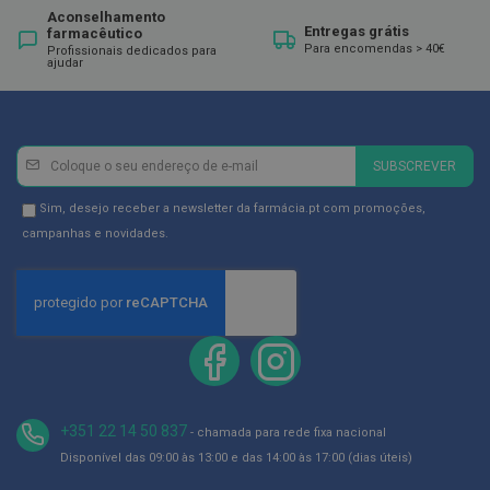
g
Aconselhamento
u
Entregas grátis
farmacêutico
a
Para encomendas > 40€
Profissionais dedicados para
ajudar
C
o
l
u
Newsletter
Inscreva-
t
SUBSCREVER
ó
se
r
na
Newsletter
i
Sim, desejo receber a newsletter da farmácia.pt com promoções,
o
Newsletter:
GDPR
campanhas e novidades.
s
Consent
e
e
l
i
x
i
r
e
s
+351 22 14 50 837
- chamada para rede fixa nacional
F
i
Disponível das 09:00 às 13:00 e das 14:00 às 17:00 (dias úteis)
o