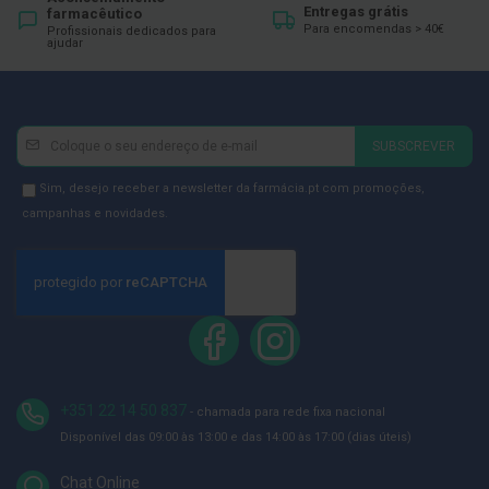
Entregas grátis
farmacêutico
D
Para encomendas > 40€
Profissionais dedicados para
ajudar
e
s
i
n
f
e
Newsletter
Inscreva-
SUBSCREVER
t
se
a
n
na
Newsletter
Sim, desejo receber a newsletter da farmácia.pt com promoções,
t
Newsletter:
GDPR
campanhas e novidades.
e
s
Consent
T
e
s
t
e
s
A
+351 22 14 50 837
- chamada para rede fixa nacional
c
Disponível das 09:00 às 13:00 e das 14:00 às 17:00 (dias úteis)
e
s
s
Chat Online