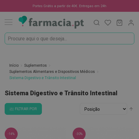
Oportunidades
Portes Grátis a partir de 40€. Entregas em 24h
Procura
O Meu C
MODIF
☀️
Solares
Marcas
Saúde
e
Início
Suplementos
Bem-
Suplementos Alimentares e Dispositivos Médicos
Estar
Sistema Digestivo e Trânsito Intestinal
H
Sistema Digestivo e Trânsito Intestinal
i
g
i
Ordenar
Al
FILTRAR POR
e
por
pa
n
de
e
O
r
-14%
-30%
a