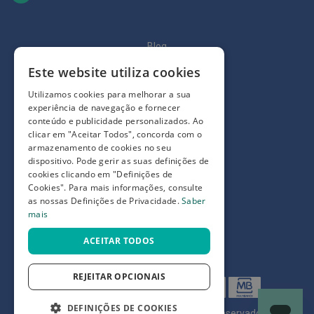
ó
r
i
o
Blog
s
Este website utiliza cookies
Quem somos
L
u
Como comprar
Utilizamos cookies para melhorar a sua
v
a
experiência de navegação e fornecer
Perguntas frequentes
s
conteúdo e publicidade personalizados. Ao
clicar em "Aceitar Todos", concorda com o
Termos e condições
P
armazenamento de cookies no seu
o
dispositivo. Pode gerir as suas definições de
Prazos de devolução e trocas
d
cookies clicando em "Definições de
o
Definições de Privacidade
Cookies". Para mais informações, consulte
l
as nossas Definições de Privacidade.
Saber
o
mais
g
i
ACEITAR TODOS
a
P
REJEITAR OPCIONAIS
é
s
e
DEFINIÇÕES DE COOKIES
©
7SKIN LDA 2026
- Todos os direitos reservados