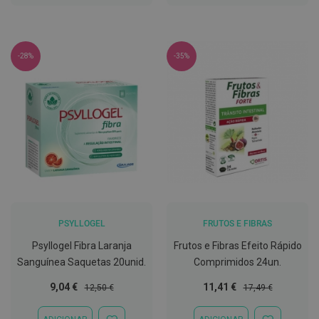
s
LISTA
LISTA
d
DE
DE
e
DESEJOS
DESEJOS
n
t
-28%
-35%
á
r
i
o
s
A
f
e
ç
õ
e
s
d
a
PSYLLOGEL
FRUTOS E FIBRAS
b
o
Psyllogel Fibra Laranja
Frutos e Fibras Efeito Rápido
c
Sanguínea Saquetas 20unid.
Comprimidos 24un.
a
e
Preço
Preço
Preço
Preço
9,04 €
11,41 €
12,50 €
17,49 €
M
Especial
Normal
Especial
Normal
a
u