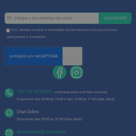
D
e
Newsletter
Inscreva-
s
SUBSCREVER
se
i
n
na
Newsletter
Sim, desejo receber a newsletter da farmácia.pt com promoções,
f
Newsletter:
GDPR
e
campanhas e novidades.
t
Consent
a
n
t
e
s
T
e
s
+351 22 14 50 837
t
- chamada para rede fixa nacional
e
Disponível das 09:00 às 13:00 e das 14:00 às 17:00 (dias úteis)
s
Chat Online
A
c
Disponível das 09:00 às 21:00 (dias úteis)
e
s
apoiocliente@farmacia.pt
s