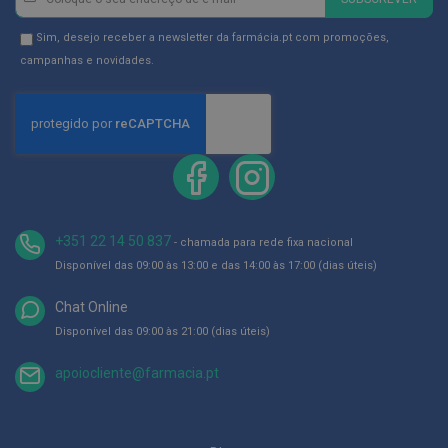
se
D
na
Newsletter
Sim, desejo receber a newsletter da farmácia.pt com promoções,
e
s
Newsletter:
GDPR
campanhas e novidades.
i
Consent
n
f
e
t
a
n
t
e
s
+351 22 14 50 837
- chamada para rede fixa nacional
T
Disponível das 09:00 às 13:00 e das 14:00 às 17:00 (dias úteis)
e
s
t
Chat Online
e
Disponível das 09:00 às 21:00 (dias úteis)
s
A
apoiocliente@farmacia.pt
c
e
s
s