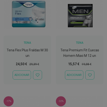
l
E
s
c
o
v
a
s
TENA
TENA
P
a
Tena Flex Plus Fraldas M 30
Tena Premium Fit Cuecas
s
t
un
Homem Maxi M 12 un
a
s
Preço
Preço
Preço
Preço
24,50 €
15,57 €
29,39 €
19,08 €
d
Especial
Normal
Especial
Normal
e
n
ADICIONAR
ADICIONAR
ADICIONAR
ADICIONAR
t
À
À
í
LISTA
LISTA
f
DE
DE
r
DESEJOS
DESEJOS
i
c
a
-17%
-32%
s