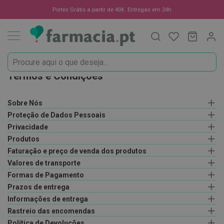
Oportunidades
Portes Grátis a partir de 40€. Entregas em 24h
Procura
O Meu C
MODIF
☀️
Solares
Marcas
Termos e Condições
Saúde
e
Sobre Nós
Bem-
Proteção de Dados Pessoais
Estar
Privacidade
Produtos
H
i
Faturação e preço de venda dos produtos
g
Valores de transporte
i
Formas de Pagamento
e
n
Prazos de entrega
e
Informações de entrega
O
Rastreio das encomendas
r
a
Política de Devoluções