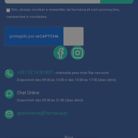
se
g
u
na
Newsletter
Sim, desejo receber a newsletter da farmácia.pt com promoções,
a
Newsletter:
GDPR
campanhas e novidades.
Consent
C
o
l
u
t
ó
r
i
o
s
+351 22 14 50 837
- chamada para rede fixa nacional
e
e
Disponível das 09:00 às 13:00 e das 14:00 às 17:00 (dias úteis)
l
i
Chat Online
x
i
Disponível das 09:00 às 21:00 (dias úteis)
r
e
s
apoiocliente@farmacia.pt
F
i
o
Blog