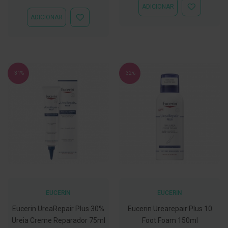
Especial
Normal
t
ADICIONAR
ADICIONAR
e
ADICIONAR
À
ADICIONAR
t
LISTA
À
o
DE
LISTA
r
DESEJOS
DE
e
DESEJOS
s
K
-31%
-32%
i
t
s
d
e
b
r
a
n
q
u
e
a
m
EUCERIN
EUCERIN
e
n
Eucerin UreaRepair Plus 30%
Eucerin Urearepair Plus 10
t
o
Ureia Creme Reparador 75ml
Foot Foam 150ml