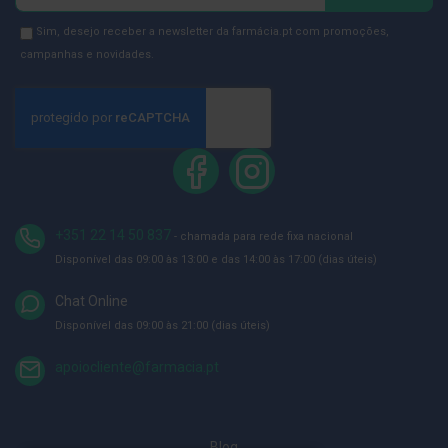
se
D
na
Newsletter
Sim, desejo receber a newsletter da farmácia.pt com promoções,
e
Newsletter:
GDPR
campanhas e novidades.
s
i
Consent
n
f
e
t
a
n
t
e
s
+351 22 14 50 837
- chamada para rede fixa nacional
T
Disponível das 09:00 às 13:00 e das 14:00 às 17:00 (dias úteis)
e
s
Chat Online
t
e
Disponível das 09:00 às 21:00 (dias úteis)
s
apoiocliente@farmacia.pt
A
c
e
s
s
Blog