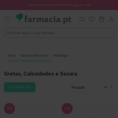
Oportunidades
Portes Grátis a partir de 40€. Entregas em 24h
Procura
O Meu C
MODIF
☀️
Solares
Marcas
Saúde
e
Início
Saúde e Bem-Estar
Podologia
Bem-
Gretas, Calosidades e Secura
Estar
Gretas, Calosidades e Secura
H
i
g
Ordenar
Al
FILTRAR POR
i
por
pa
e
de
n
e
O
-38%
-41%
r
a