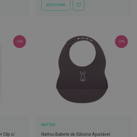
ADICIONAR
ADICIONAR
À
LISTA
DE
DESEJOS
-25%
-26%
NATTOU
 Clip c/
Nattou Babete de Silicone Ajustável