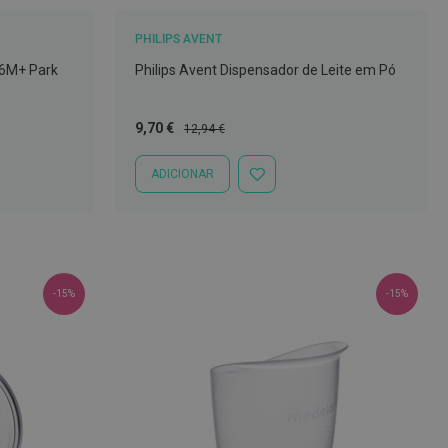
PHILIPS AVENT
 6M+ Park
Philips Avent Dispensador de Leite em Pó
Preço
Preço
9,70 €
12,94 €
Especial
Normal
ADICIONAR
ADICIONAR
À
LISTA
DE
DESEJOS
-15%
-15%