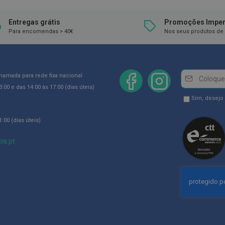
Entregas grátis
Promoções Imper
Para encomendas > 40€
Nos seus produtos de 
Newsletter
Inscreva-
chamada para rede fixa nacional
se
:00 e das 14:00 às 17:00 (dias úteis)
na
Newsletter
Sim, desejo
Newsletter:
GDPR
:00 (dias úteis)
Consent
ia.pt