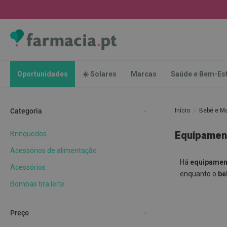
Oportunidades
☀️
Solares
Marcas
Saúde
Oportunidades
☀️ Solares
Marcas
Saúde e Bem-Es
e
Bem-
Estar
Categoria
Início
Bebé e 
Higiene
Oral
Equipamen
Brinquedos
Escovas
Acessórios de alimentação
Pastas
Há
equipamen
dentífricas
Acessórios
enquanto o
be
Escovilhões
Bombas tira leite
e
Raspadores
Preço
de