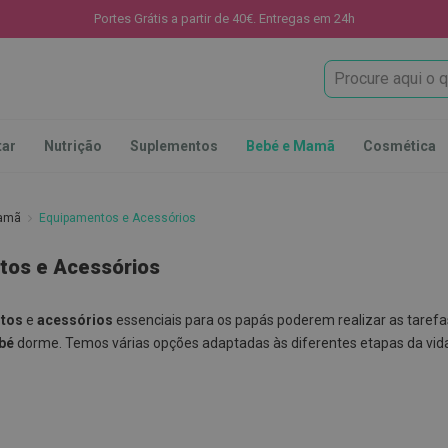
Portes Grátis a partir de 40€. Entregas em 24h
Procura
tar
Nutrição
Suplementos
Bebé e Mamã
Cosmética
Mamã
Equipamentos e Acessórios
tos e Acessórios
tos
e
acessórios
essenciais para os papás poderem realizar as taref
bé
dorme. Temos várias opções adaptadas às diferentes etapas da vid