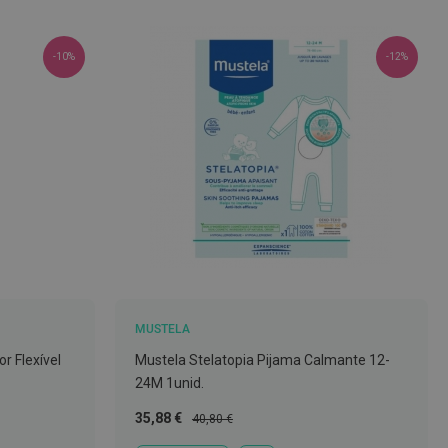
dec
-10%
-12%
MUSTELA
r Flexível
Mustela Stelatopia Pijama Calmante 12-
24M 1unid.
Preço
Preço
35,88 €
40,80 €
Especial
Normal