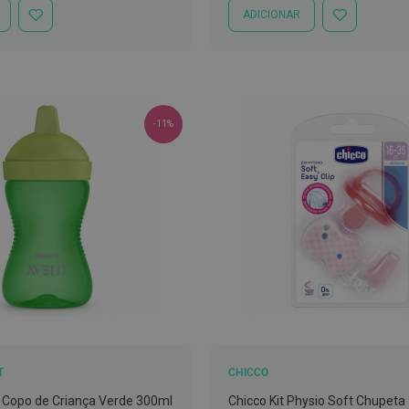
ADICIONAR
ADICIONAR
ADICIONAR
À
À
LISTA
LISTA
DE
DE
DESEJOS
DESEJOS
-11%
T
CHICCO
t Copo de Criança Verde 300ml
Chicco Kit Physio Soft Chupeta +