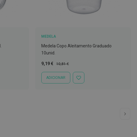
MEDELA
.
Medela Copo Aleitamento Graduado
10unid.
Preço
Preço
9,19 €
10,81 €
Especial
Normal
ADICIONAR
ADICIONAR
À
LISTA
DE
DESEJOS
 ler a página
a
Pág
Seg