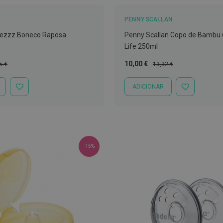
PENNY SCALLAN
iezzz Boneco Raposa
Penny Scallan Copo de Bambu
Life 250ml
o
Preço
Preço
10,00 €
5 €
13,32 €
al
Especial
Normal
ADICIONAR
ADICIONAR
ADICIONAR
À
À
LISTA
LISTA
DE
DE
DESEJOS
DESEJOS
-15%