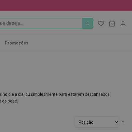
PROCURA
O Meu Ca
MODIFI
Promoções
as no dia a dia, ou simplesmente para estarem descansados
a do bebé.
Ordenar
Alt
por
par