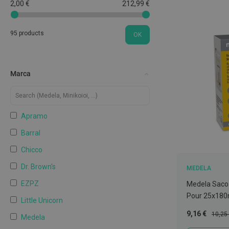
língua
2,00 €
212,99 €
Colutórios
e
95 products
OK
elixires
Fios
dentários
Marca
Afeções
da
boca
Apramo
e
Barral
Mau
hálito
Chicco
Próteses
Dr. Brown's
MEDELA
dentárias
EZPZ
Medela Saco 
e
Pour 25x180
Protetores
Little Unicorn
Preço
Preço
9,16 €
10,25
Kits
Medela
Especial
Norma
de