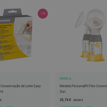
-11%
MEDELA
Conservação de Leite Easy
Medela PersonalFit Flex Conecto
ml
2un.
Preço
Preço
25,74 €
 €
28,60 €
l
Especial
Normal