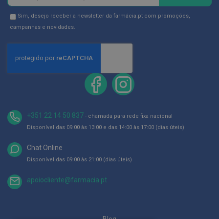
se
D
na
Newsletter
Sim, desejo receber a newsletter da farmácia.pt com promoções,
e
Newsletter:
GDPR
campanhas e novidades.
s
i
Consent
n
f
e
t
a
n
t
e
s
+351 22 14 50 837
- chamada para rede fixa nacional
T
Disponível das 09:00 às 13:00 e das 14:00 às 17:00 (dias úteis)
e
s
Chat Online
t
e
Disponível das 09:00 às 21:00 (dias úteis)
s
apoiocliente@farmacia.pt
A
c
e
s
s