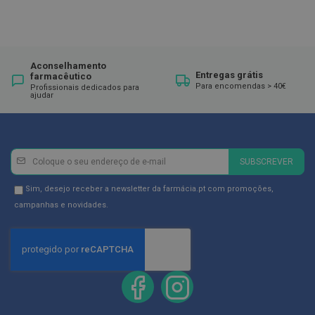
E
s
c
o
v
Aconselhamento
Entregas grátis
i
farmacêutico
l
Para encomendas > 40€
Profissionais dedicados para
ajudar
h
õ
e
s
e
R
Newsletter
Inscreva-
SUBSCREVER
a
se
s
na
p
Newsletter
Sim, desejo receber a newsletter da farmácia.pt com promoções,
a
Newsletter:
GDPR
campanhas e novidades.
d
Consent
o
r
e
s
d
e
l
í
n