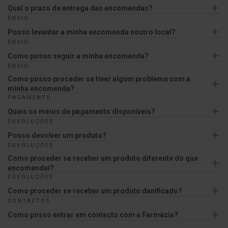
l
Qual o prazo de entrega das encomendas?
ENVIO
E
Posso levantar a minha encomenda noutro local?
s
c
ENVIO
o
Como posso seguir a minha encomenda?
v
ENVIO
a
s
Como posso proceder se tiver algum problema com a
minha encomenda?
P
PAGAMENTO
a
s
Quais os meios de pagamento disponíveis?
t
DEVOLUÇÕES
a
s
Posso devolver um produto?
d
DEVOLUÇÕES
e
Como proceder se receber um produto diferente do que
n
t
encomendei?
í
DEVOLUÇÕES
f
Como proceder se receber um produto danificado?
r
i
CONTACTOS
c
Como posso entrar em contacto com a Farmácia?
a
s