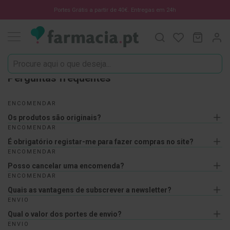
Oportunidades
Portes Grátis a partir de 40€. Entregas em 24h
Procura
O Meu C
MODIF
☀️
Solares
Marcas
Perguntas frequentes
Saúde
e
ENCOMENDAR
Bem-
Os produtos são originais?
Estar
ENCOMENDAR
É obrigatório registar-me para fazer compras no site?
H
ENCOMENDAR
i
g
Posso cancelar uma encomenda?
i
ENCOMENDAR
e
Quais as vantagens de subscrever a newsletter?
n
e
ENVIO
O
Qual o valor dos portes de envio?
r
ENVIO
a