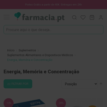
Oportunidades
Portes Grátis a partir de 40€. Entregas em 24h
Procura
O Meu C
MODIF
☀️
Solares
Marcas
Saúde
e
Início
Suplementos
Bem-
Suplementos Alimentares e Dispositivos Médicos
Estar
Energia, Memória e Concentração
H
Energia, Memória e Concentração
i
g
i
Ordenar
Al
FILTRAR POR
e
por
pa
n
de
e
O
r
-10%
-28%
a