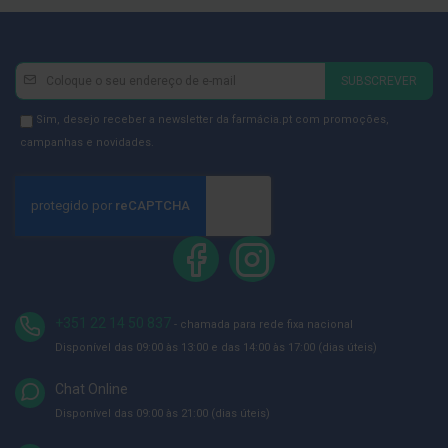
D
e
s
Newsletter
Inscreva-
i
SUBSCREVER
n
se
f
na
Newsletter
Sim, desejo receber a newsletter da farmácia.pt com promoções,
e
t
Newsletter:
GDPR
campanhas e novidades.
a
Consent
n
t
e
s
T
e
s
t
e
+351 22 14 50 837
- chamada para rede fixa nacional
s
Disponível das 09:00 às 13:00 e das 14:00 às 17:00 (dias úteis)
A
c
Chat Online
e
Disponível das 09:00 às 21:00 (dias úteis)
s
s