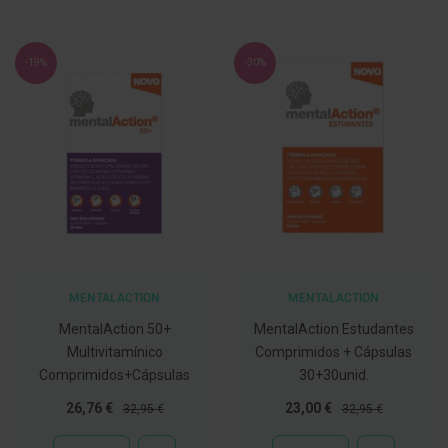
DE
DESEJOS
E
s
c
-19%
-30%
o
v
i
l
h
õ
e
s
e
R
a
s
p
a
MENTALACTION
MENTALACTION
d
o
MentalAction 50+
MentalAction Estudantes
r
e
Multivitamínico
Comprimidos + Cápsulas
s
Comprimidos+Cápsulas
30+30unid.
d
e
Preço
Preço
Preço
Preço
26,76 €
23,00 €
32,95 €
32,95 €
l
Especial
Normal
Especial
Normal
í
n