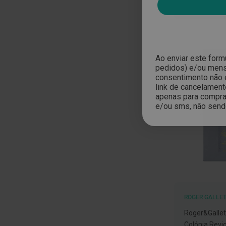
e
proteções
Meias
de
descanso
Ao enviar este form
pedidos) e/ou mensa
Gretas,
consentimento não 
Calosidades
link de cancelament
apenas para compras
e
e/ou sms, não send
Secura
Desodorizantes
e
Antitranspirantes
Antifúngicos
Cuidados
das
ROGER GALLE
unhas
Roger&Gallet
Utensílios
Colónia Revi