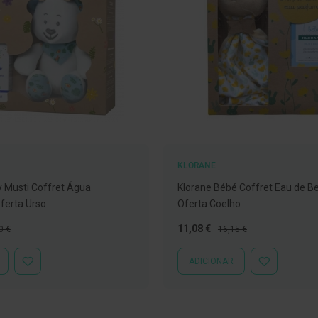
KLORANE
 Musti Coffret Água
Klorane Bébé Coffret Eau de B
ferta Urso
Oferta Coelho
o
Preço
Preço
11,08 €
0 €
16,15 €
al
Especial
Normal
ADICIONAR
ADICIONAR
ADICIONAR
À
À
LISTA
LISTA
DE
DE
DESEJOS
DESEJOS