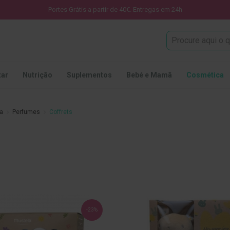
Portes Grátis a partir de 40€. Entregas em 24h
Procura
tar
Nutrição
Suplementos
Bebé e Mamã
Cosmética
ca
Perfumes
Coffrets
-23%