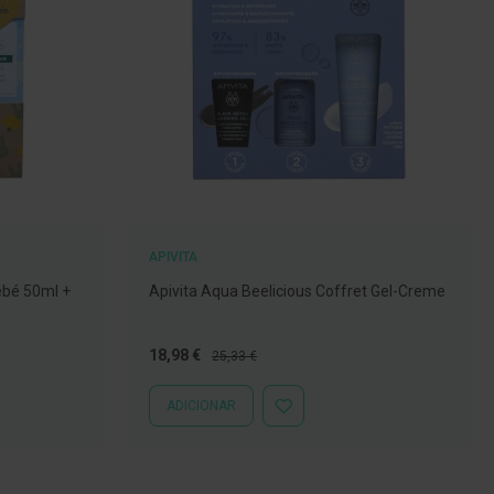
APIVITA
ebé 50ml +
Apivita Aqua Beelicious Coffret Gel-Creme
Preço
Preço
18,98 €
25,33 €
Especial
Normal
ADICIONAR
ADICIONAR
À
LISTA
DE
DESEJOS