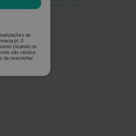
ADICIONAR
À
LISTA
DE
DESEJOS
atualizações de
macia.pt. O
mento clicando no
onto são válidos
ão de newsletter