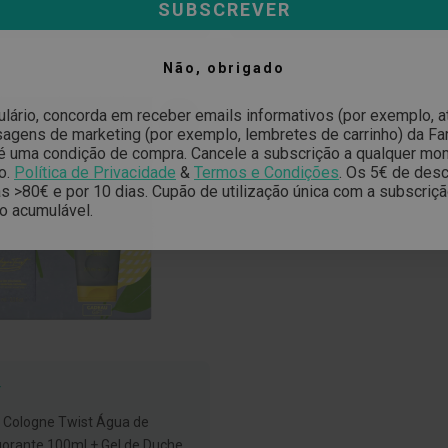
ADICIONAR
ADICIONAR
SUBSCREVER
À
À
LISTA
LISTA
DE
DE
Não, obrigado
DESEJOS
DESEJOS
ulário, concorda em receber emails informativos (por exemplo, 
-15%
gens de marketing (por exemplo, lembretes de carrinho) da Far
é uma condição de compra. Cancele a subscrição a qualquer mo
o.
Política de Privacidade
&
Termos e Condições
.
Os 5€ de desc
 >80€ e por 10 dias. Cupão de utilização única com a subscriç
o acumulável.
T
 Cologne Twist Água de
gorante 100ml + Gel de Duche