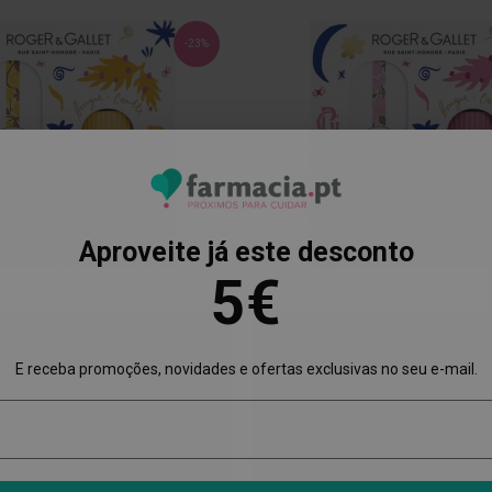
-23%
Aproveite já este desconto
5€
T
ROGER GALLET
E receba promoções, novidades e ofertas exclusivas no seu e-mail.
et Coffret Bois D'Orange Água
Roger & Gallet Coffret Rose Ág
 Vela
Perfumada + Vela
o
Preço
Preço
30,68 €
0 €
39,90 €
al
Especial
Normal
ADICIONAR