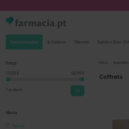
Oportunidades
☀️
Solares
Marcas
Saúde
Oportunidades
☀️ Solares
Marcas
Saúde e Bem-Es
e
Bem-
Estar
Preço
Início
Cosméti
Higiene
Oral
13,00 €
54,99 €
Coffrets
Escovas
Pastas
7 products
OK
dentífricas
Escovilhões
e
Marca
Raspadores
de
Apivita