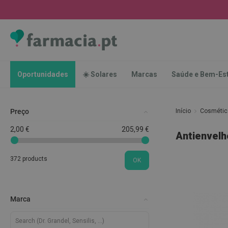
Oportunidades
☀️
Solares
Marcas
Saúde
Oportunidades
☀️ Solares
Marcas
Saúde e Bem-Es
e
Bem-
Estar
Preço
Início
Cosméti
Higiene
Oral
2,00 €
205,99 €
Antienvel
Escovas
Pastas
372 products
OK
dentífricas
Escovilhões
e
Marca
Raspadores
de