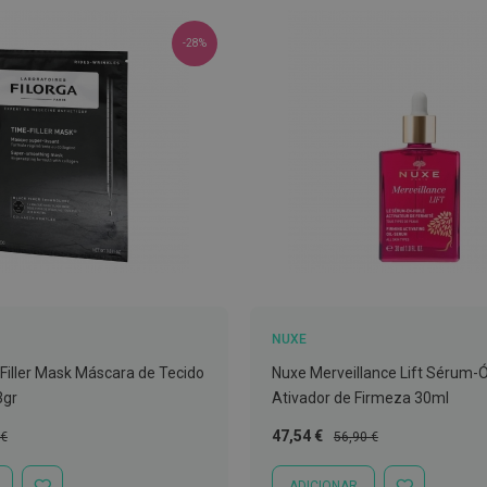
-28%
NUXE
-Filler Mask Máscara de Tecido
Nuxe Merveillance Lift Sérum-
3gr
Ativador de Firmeza 30ml
Preço
Preço
47,54 €
 €
56,90 €
l
Especial
Normal
ADICIONAR