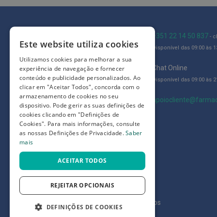
Íntimos
Higiene
íntima
Blog
+351 22 14 50 837
- 
e
Este website utiliza cookies
Disponível das 09:00 às 13
Quem somos
Cuidados
Utilizamos cookies para melhorar a sua
Como comprar
Chat Online
Copos
experiência de navegação e fornecer
conteúdo e publicidade personalizados. Ao
menstruais,
Disponível das 09:00 às 21
Perguntas frequentes
clicar em "Aceitar Todos", concorda com o
pensos
armazenamento de cookies no seu
Termos e condições
apoiocliente@farmac
e
dispositivo. Pode gerir as suas definições de
tampões
cookies clicando em "Definições de
Prazos de devolução e trocas
Cookies". Para mais informações, consulte
Incontinência
Definições de Privacidade
as nossas Definições de Privacidade.
Saber
mais
Suplementos
Primeiros
ACEITAR TODOS
Socorros
Pensos
REJEITAR OPCIONAIS
Compressas,
©
7SKIN LDA 2026
- Todos os direitos reservados
DEFINIÇÕES DE COOKIES
Ligaduras,