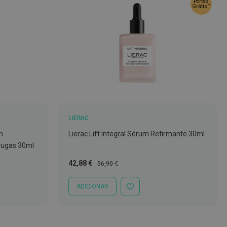
Portes
*
Grátis
LIERAC
m
Lierac Lift Integral Sérum Refirmante 30ml
rugas 30ml
Preço
Preço
42,88 €
56,90 €
Especial
Normal
ADICIONAR
ADICIONAR
À
LISTA
DE
DESEJOS