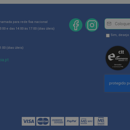
Newsletter
Inscreva-
chamada para rede fixa nacional
se
:00 e das 14:00 às 17:00 (dias úteis)
na
Newsletter
Sim, desejo
Newsletter:
GDPR
:00 (dias úteis)
Consent
ia.pt