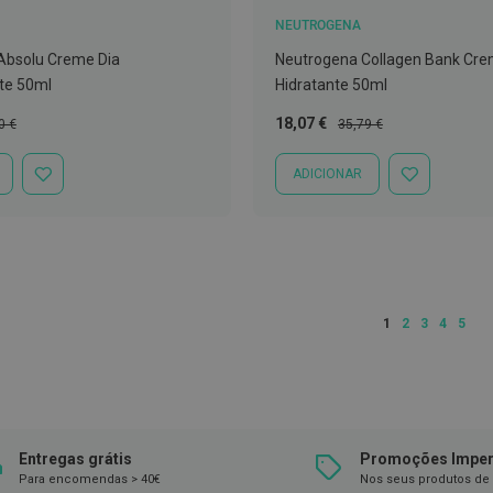
NEUTROGENA
bsolu Creme Dia
Neutrogena Collagen Bank Cr
te 50ml
Hidratante 50ml
o
Preço
Preço
18,07 €
0 €
35,79 €
al
Especial
Normal
ADICIONAR
ADICIONAR
ADICIONAR
À
À
LISTA
LISTA
DE
DE
DESEJOS
DESEJOS
Página
Está de momento a
Página
Página
Página
Págin
1
2
3
4
5
Entregas grátis
Promoções Imper
Para encomendas > 40€
Nos seus produtos de 