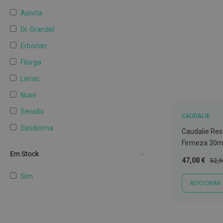
língua
Apivita
Colutórios
e
Dr. Grandel
elixires
Erborian
Fios
Filorga
dentários
Lierac
Afeções
Nuxe
da
boca
Sensilis
CAUDALIE
e
Sesderma
Mau
Caudalie Resv
hálito
Firmeza 30m
SVR
Em Stock
Próteses
Preço
Preç
47,08 €
The Ordinary
52,9
Especial
Norm
dentárias
Sim
Mostrar mais
e
ADICIONAR
Protetores
Kits
de