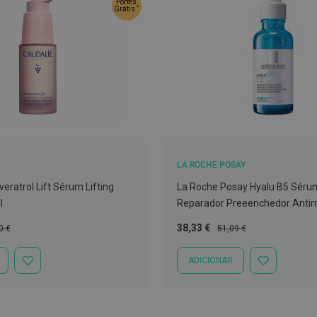
Portes
*
Grátis
LA ROCHE POSAY
eratrol Lift Sérum Lifting
La Roche Posay Hyalu B5 Séru
l
Reparador Preeenchedor Antir
o
Preço
Preço
38,33 €
0 €
51,09 €
al
Especial
Normal
ADICIONAR
ADICIONAR
ADICIONAR
À
À
LISTA
LISTA
DE
DE
DESEJOS
DESEJOS