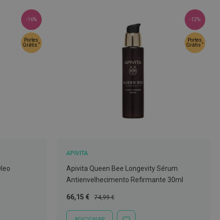
-16%
-12%
Portes
Portes
*
*
Grátis
Grátis
APIVITA
Óleo
Apivita Queen Bee Longevity Sérum
Antienvelhecimento Refirmante 30ml
Preço
Preço
66,15 €
74,99 €
Especial
Normal
ADICIONAR