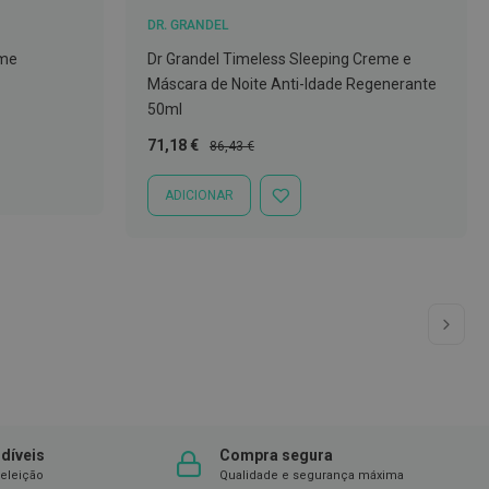
DR. GRANDEL
eme
Dr Grandel Timeless Sleeping Creme e
Máscara de Noite Anti-Idade Regenerante
50ml
Preço
Preço
71,18 €
86,43 €
Especial
Normal
ADICIONAR
ADICIONAR
À
LISTA
DE
DESEJOS
 ler a página
a
Pág
Seg
díveis
Compra segura
eleição
Qualidade e segurança máxima