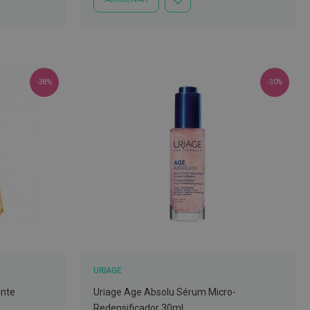
ADICIONAR
À
LISTA
DE
DESEJOS
-38%
-30%
URIAGE
atualizações de
macia.pt. O
ante
Uriage Age Absolu Sérum Micro-
mento clicando no
Redensificador 30ml