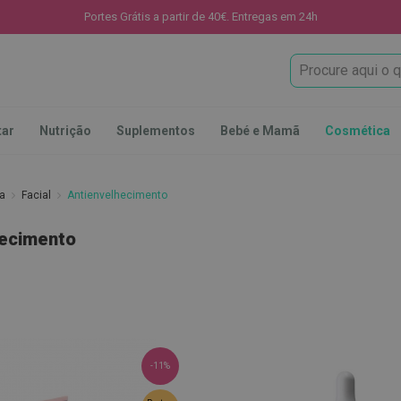
Portes Grátis a partir de 40€. Entregas em 24h
Procura
tar
Nutrição
Suplementos
Bebé e Mamã
Cosmética
ca
Facial
Antienvelhecimento
hecimento
-11%