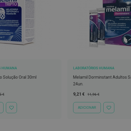
S HUMANA
LABORATÓRIOS HUMANA
to Solução Oral 30ml
Melamil Dorminstant Adultos 
24un.
o
Preço
Preço
9,21 €
5 €
11,96 €
al
Especial
Normal
ADICIONAR
ADICIONAR
ADICIONAR
À
À
LISTA
LISTA
DE
DE
DESEJOS
DESEJOS