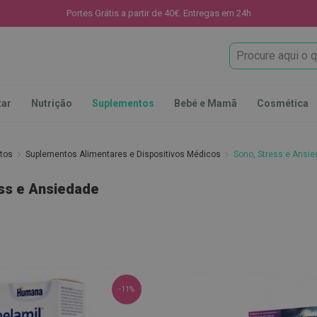
Portes Grátis a partir de 40€. Entregas em 24h
Procura
tar
Nutrição
Suplementos
Bebé e Mamã
Cosmética
ntos
Suplementos Alimentares e Dispositivos Médicos
Sono, Stress e Ansi
ss e Ansiedade
-11%