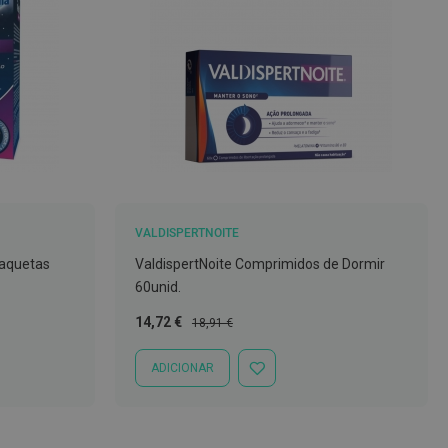
VALDISPERTNOITE
Saquetas
ValdispertNoite Comprimidos de Dormir
60unid.
Preço
Preço
14,72 €
18,91 €
Especial
Normal
ADICIONAR
ADICIONAR
À
LISTA
DE
DESEJOS