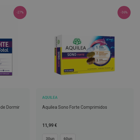
-27%
-36%
AQUILEA
 de Dormir
Aquilea Sono Forte Comprimidos
Tão
11,99 €
baixo
quanto
30un
60un