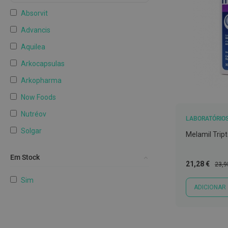
língua
Absorvit
Colutórios
e
Advancis
elixires
Aquilea
Fios
Arkocapsulas
dentários
Arkopharma
Afeções
Now Foods
da
boca
Nutréov
LABORATÓRIO
e
Solgar
Mau
Melamil Trip
hálito
Valdispro
Em Stock
Próteses
Preço
Preç
21,28 €
ZzzQuil
23,9
Especial
Norm
dentárias
Sim
Mostrar mais
e
ADICIONAR
Protetores
Kits
de