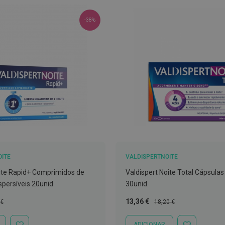
-38%
OITE
VALDISPERTNOITE
ite Rapid+ Comprimidos de
Valdispert Noite Total Cápsulas
spersíveis 20unid.
30unid.
Preço
Preço
13,36 €
 €
18,20 €
l
Especial
Normal
ADICIONAR