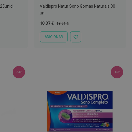
25unid.
Valdispro Natur Sono Gomas Naturais 30
un.
Preço
Preço
10,37 €
18,91 €
Especial
Normal
ADICIONAR
ADICIONAR
À
LISTA
DE
DESEJOS
-33%
-45%