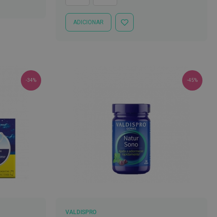
ADICIONAR
ADICIONAR
À
LISTA
DE
DESEJOS
-34%
-45%
VALDISPRO