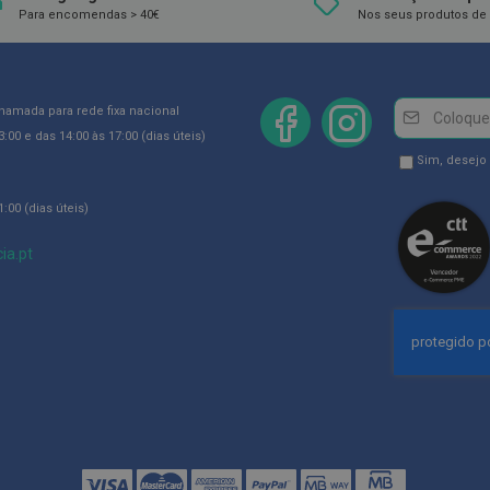
Para encomendas > 40€
Nos seus produtos de 
Newsletter
Inscreva-
chamada para rede fixa nacional
se
:00 e das 14:00 às 17:00 (dias úteis)
na
Newsletter
Sim, desejo
Newsletter:
GDPR
:00 (dias úteis)
Consent
ia.pt