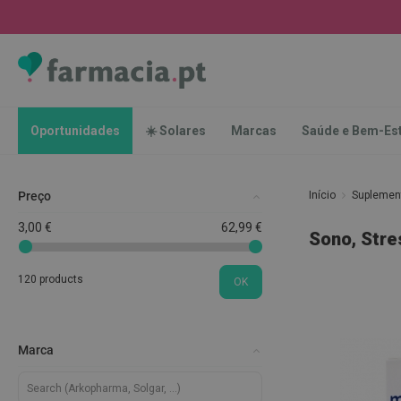
Oportunidades
☀️
Solares
Marcas
Saúde
Oportunidades
☀️ Solares
Marcas
Saúde e Bem-Es
e
Bem-
Estar
Preço
Início
Supleme
Higiene
Oral
3,00 €
62,99 €
Sono, Stre
Escovas
Pastas
120 products
OK
dentífricas
Escovilhões
e
Marca
Raspadores
de