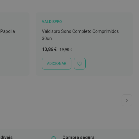
VALDISPRO
Papoila
Valdispro Sono Completo Comprimidos
30un.
Preço
Preço
10,86 €
19,90 €
Especial
Normal
ADICIONAR
ADICIONAR
À
LISTA
DE
DESEJOS
 ler a página
a
Pág
Seg
díveis
Compra segura