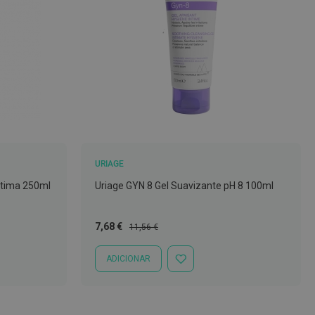
URIAGE
Íntima 250ml
Uriage GYN 8 Gel Suavizante pH 8 100ml
Preço
Preço
7,68 €
11,56 €
Especial
Normal
ADICIONAR
ADICIONAR
À
LISTA
DE
DESEJOS