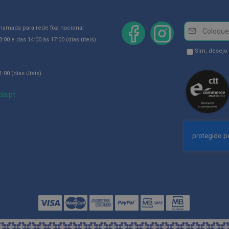
Newsletter
Inscreva-
chamada para rede fixa nacional
se
:00 e das 14:00 às 17:00 (dias úteis)
na
Newsletter
Sim, desejo
Newsletter:
GDPR
:00 (dias úteis)
Consent
ia.pt