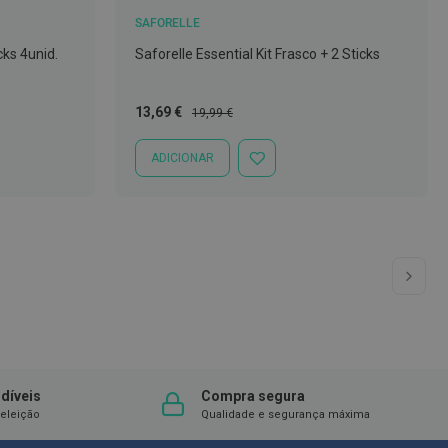
SAFORELLE
cks 4unid.
Saforelle Essential Kit Frasco + 2 Sticks
Preço
Preço
13,69 €
19,99 €
Especial
Normal
ADICIONAR
ADICIONAR
À
LISTA
DE
DESEJOS
 ler a página
a
Pág
Seg
díveis
Compra segura
eleição
Qualidade e segurança máxima