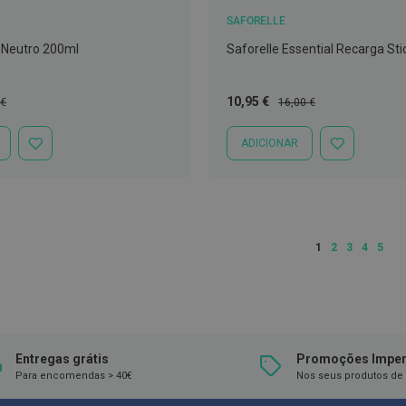
SAFORELLE
a Neutro 200ml
Saforelle Essential Recarga Sti
Preço
Preço
10,95 €
 €
16,00 €
l
Especial
Normal
ADICIONAR
ADICIONAR
ADICIONAR
À
À
LISTA
LISTA
DE
DE
DESEJOS
DESEJOS
Página
Está de momento a
Página
Página
Página
Págin
1
2
3
4
5
Entregas grátis
Promoções Imper
Para encomendas > 40€
Nos seus produtos de 