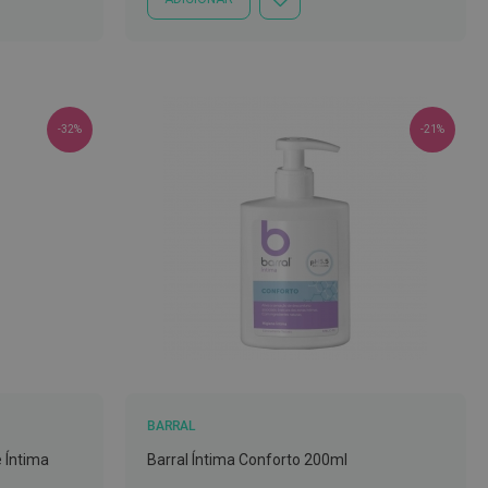
ADICIONAR
À
LISTA
DE
DESEJOS
-32%
-21%
BARRAL
 Íntima
Barral Íntima Conforto 200ml