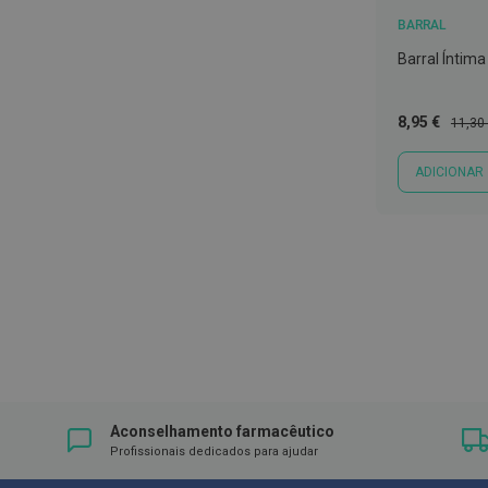
Nebulizadores
BARRAL
e
Barral Íntim
Auxiliares
respiratórios
Preço
Preço
8,95 €
11,30
Termómetros
Especial
Norma
Testes
ADICIONAR
e
material
de
diagnóstico
Mostrar
Material
de
enfermagem
Outros
Material
Aconselhamento farmacêutico
ortopédico
Profissionais dedicados para ajudar
Cuidados