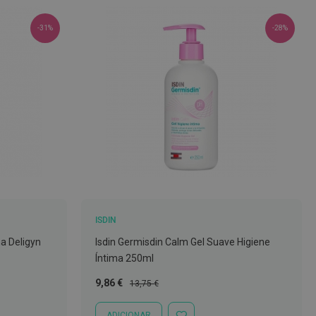
-31%
-28%
ISDIN
a Deligyn
Isdin Germisdin Calm Gel Suave Higiene
Íntima 250ml
Preço
Preço
9,86 €
13,75 €
Especial
Normal
ADICIONAR