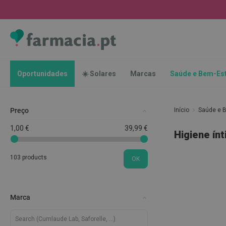
Oportunidades
☀️
Solares
Marcas
Saúde
Oportunidades
☀️ Solares
Marcas
Saúde e Bem-Es
e
Bem-
Estar
Preço
Início
Saúde e 
Higiene
Oral
1,00 €
39,99 €
Higiene ín
Escovas
Pastas
103 products
OK
dentífricas
Escovilhões
e
Marca
Raspadores
de