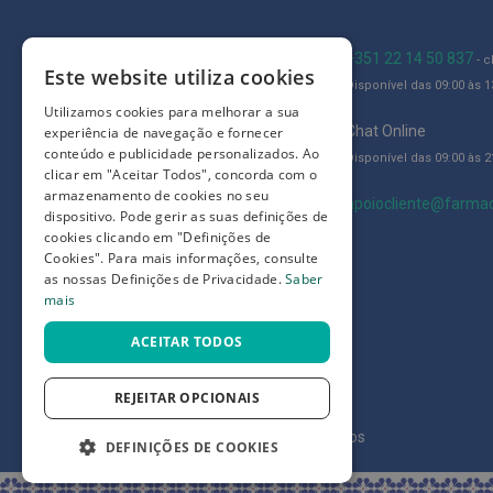
Íntimos
Higiene
Blog
+351 22 14 50 837
- 
íntima
Este website utiliza cookies
Disponível das 09:00 às 13
e
Quem somos
Utilizamos cookies para melhorar a sua
Cuidados
Como comprar
Chat Online
experiência de navegação e fornecer
conteúdo e publicidade personalizados. Ao
Copos
Disponível das 09:00 às 21
Perguntas frequentes
clicar em "Aceitar Todos", concorda com o
menstruais,
armazenamento de cookies no seu
Termos e condições
apoiocliente@farmac
pensos
dispositivo. Pode gerir as suas definições de
e
cookies clicando em "Definições de
Prazos de devolução e trocas
tampões
Cookies". Para mais informações, consulte
Definições de Privacidade
as nossas Definições de Privacidade.
Saber
Incontinência
mais
Suplementos
ACEITAR TODOS
Primeiros
Socorros
REJEITAR OPCIONAIS
Pensos
©
7SKIN LDA 2026
- Todos os direitos reservados
DEFINIÇÕES DE COOKIES
Compressas,
Ligaduras,