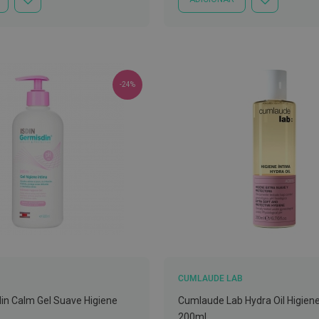
ADICIONAR
ADICIONAR
À
À
LISTA
LISTA
DE
DE
DESEJOS
DESEJOS
-24%
CUMLAUDE LAB
din Calm Gel Suave Higiene
Cumlaude Lab Hydra Oil Higiene
200ml