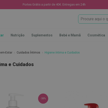
Portes Grátis a partir de 40€. Entregas em 24h
Procura
tar
Nutrição
Suplementos
Bebé e Mamã
Cosmética
Bem-Estar
Cuidados Íntimos
Higiene íntima e Cuidados
tima e Cuidados
-38%