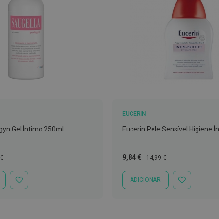
EUCERIN
igyn Gel Íntimo 250ml
Eucerin Pele Sensível Higiene 
Preço
Preço
9,84 €
 €
14,99 €
l
Especial
Normal
ADICIONAR
ADICIONAR
ADICIONAR
À
À
LISTA
LISTA
DE
DE
DESEJOS
DESEJOS