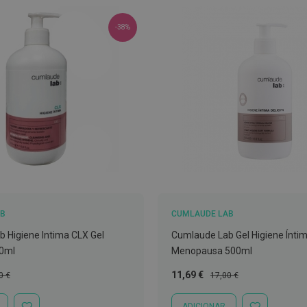
-38%
AB
CUMLAUDE LAB
 Higiene Intima CLX Gel
Cumlaude Lab Gel Higiene Íntim
0ml
Menopausa 500ml
o
Preço
Preço
11,69 €
0 €
17,00 €
al
Especial
Normal
ADICIONAR