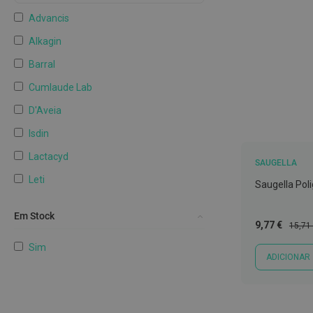
língua
Advancis
Colutórios
e
Alkagin
elixires
Barral
Fios
Cumlaude Lab
dentários
D'Aveia
Afeções
Isdin
da
boca
Lactacyd
SAUGELLA
e
Leti
Mau
Saugella Pol
hálito
Saforelle
Em Stock
Próteses
Preço
Preço
9,77 €
Saugella
15,71
Especial
Norma
dentárias
Sim
Mostrar mais
e
ADICIONAR
Protetores
Kits
de