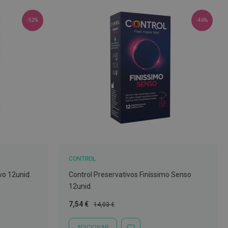
-52%
-46%
CONTROL
vo 12unid.
Control Preservativos Finíssimo Senso
12unid.
Preço
Preço
7,54 €
14,03 €
Especial
Normal
ADICIONAR