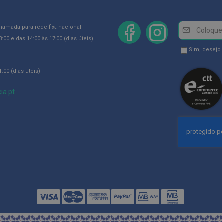
Newsletter
Inscreva-
chamada para rede fixa nacional
se
:00 e das 14:00 às 17:00 (dias úteis)
na
Newsletter
Sim, desejo
Newsletter:
GDPR
:00 (dias úteis)
Consent
ia.pt