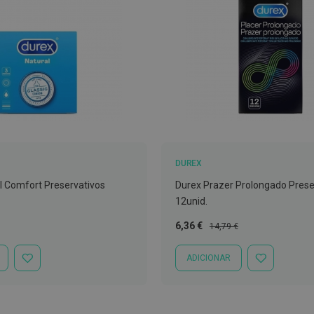
DUREX
l Comfort Preservativos
Durex Prazer Prolongado Prese
12unid.
Preço
Preço
6,36 €
14,79 €
l
Especial
Normal
ADICIONAR
ADICIONAR
ADICIONAR
À
À
LISTA
LISTA
DE
DE
DESEJOS
DESEJOS