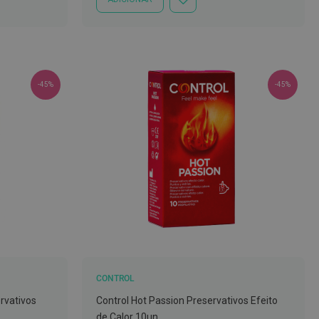
ADICIONAR
À
LISTA
DE
DESEJOS
-45%
-45%
CONTROL
ervativos
Control Hot Passion Preservativos Efeito
de Calor 10un.