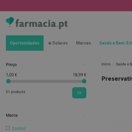
Oportunidades
☀️
Solares
Marcas
Saúde
Oportunidades
☀️ Solares
Marcas
Saúde e Bem-Es
e
Bem-
Estar
Preço
Início
Saúde e 
Higiene
Oral
1,00 €
18,99 €
Preservati
Escovas
Pastas
51 products
OK
dentífricas
Escovilhões
e
Marca
Raspadores
de
Control