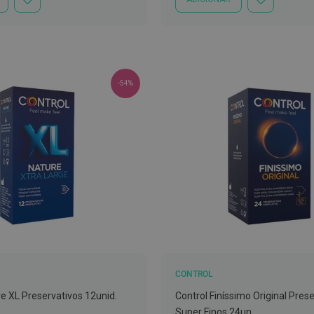
ADICIONAR
ADICIONAR
À
À
LISTA
LISTA
DE
DE
DESEJOS
DESEJOS
-54%
CONTROL
re XL Preservativos 12unid.
Control Finíssimo Original Pres
Super Finos 24un.