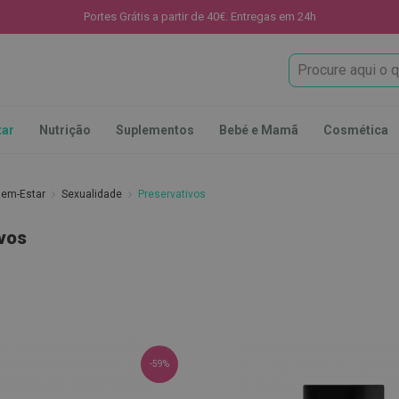
Portes Grátis a partir de 40€. Entregas em 24h
Procura
tar
Nutrição
Suplementos
Bebé e Mamã
Cosmética
Bem-Estar
Sexualidade
Preservativos
vos
-59%