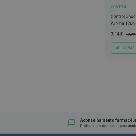
Nebulizadores
CONTROL
e
Control Choc
Auxiliares
Aroma 12un.
respiratórios
Preço
Preço
7,14 €
13,09
Termómetros
Especial
Norma
Testes
ADICIONAR
e
material
de
diagnóstico
Mostrar
Material
de
enfermagem
Outros
Material
Aconselhamento farmacêut
ortopédico
Profissionais dedicados para ajud
Cuidados