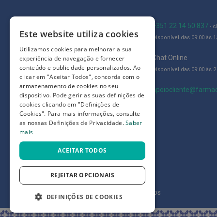
Íntimos
Higiene
Blog
+351 22 14 50 837
- 
íntima
Este website utiliza cookies
Disponível das 09:00 às 13
e
Quem somos
Utilizamos cookies para melhorar a sua
Cuidados
Como comprar
Chat Online
experiência de navegação e fornecer
conteúdo e publicidade personalizados. Ao
Copos
Disponível das 09:00 às 21
Perguntas frequentes
clicar em "Aceitar Todos", concorda com o
menstruais,
armazenamento de cookies no seu
Termos e condições
apoiocliente@farmac
pensos
dispositivo. Pode gerir as suas definições de
e
cookies clicando em "Definições de
Prazos de devolução e trocas
tampões
Cookies". Para mais informações, consulte
Definições de Privacidade
as nossas Definições de Privacidade.
Saber
Incontinência
mais
Suplementos
ACEITAR TODOS
Primeiros
Socorros
REJEITAR OPCIONAIS
Pensos
©
7SKIN LDA 2026
- Todos os direitos reservados
DEFINIÇÕES DE COOKIES
Compressas,
Ligaduras,