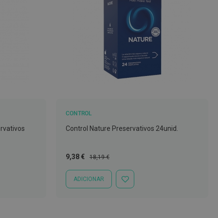
CONTROL
rvativos
Control Nature Preservativos 24unid.
Preço
Preço
9,38 €
18,19 €
Especial
Normal
ADICIONAR
ADICIONAR
À
LISTA
DE
DESEJOS