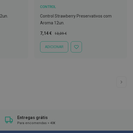
CONTROL
12un.
Control Strawberry Preservativos com
Aroma 12un.
Preço
Preço
7,14 €
13,09 €
Especial
Normal
ADICIONAR
ADICIONAR
À
LISTA
DE
DESEJOS
 ler a página
a
Pág
Seg
Entregas grátis
Para encomendas > 40€