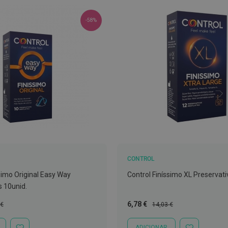
-58%
CONTROL
simo Original Easy Way
Control Finíssimo XL Preservati
s 10unid.
Preço
Preço
6,78 €
 €
14,03 €
l
Especial
Normal
ADICIONAR