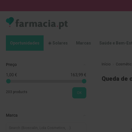
Oportunidades
☀️
Solares
Marcas
Saúde
Oportunidades
☀️ Solares
Marcas
Saúde e Bem-Es
e
Bem-
Estar
Preço
Início
Cosméti
Higiene
Oral
1,00 €
163,99 €
Queda de c
Escovas
Pastas
203 products
OK
dentífricas
Escovilhões
e
Marca
Raspadores
de