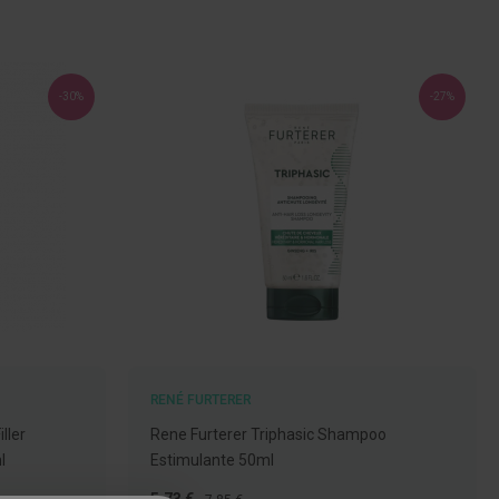
-30%
-27%
RENÉ FURTERER
ller
Rene Furterer Triphasic Shampoo
l
Estimulante 50ml
Preço
Preço