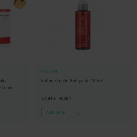
Portes
*
Grátis
IRALTONE
olas
Iraltone Loção Antiqueda 100ml
21unid.
Preço
Preço
27,81 €
43,35 €
Especial
Normal
ADICIONAR
ADICIONAR
À
LISTA
DE
DESEJOS