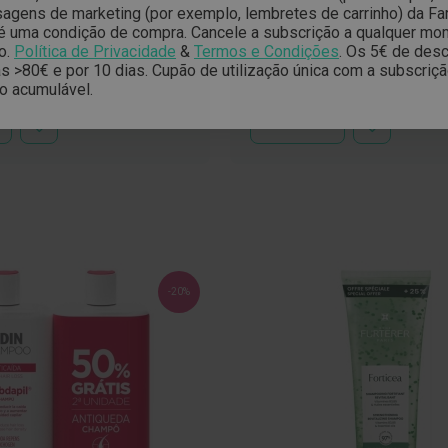
gens de marketing (por exemplo, lembretes de carrinho) da Far
er Triphasic Shampoo Queda
René Furterer Triphasic Ampol
é uma condição de compra. Cancele a subscrição a qualquer mo
00ml
Cabelo Reacional 12unid.
o.
Política de Privacidade
&
Termos e Condições
.
Os 5€ de desc
 >80€ e por 10 dias. Cupão de utilização única com a subscriç
o
Preço
Preço
56,32 €
0 €
75,60 €
o acumulável.
al
Especial
Normal
ADICIONAR
ADICIONAR
ADICIONAR
À
À
LISTA
LISTA
DE
DE
DESEJOS
DESEJOS
-20%