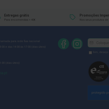
Entregas grátis
Promoções Imper
Para encomendas > 40€
Nos seus produtos de 
Newsletter
Inscreva-
chamada para rede fixa nacional
se
:00 e das 14:00 às 17:00 (dias úteis)
na
Newsletter
Sim, desejo
Newsletter:
GDPR
:00 (dias úteis)
Consent
ia.pt