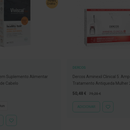
Portes
*
Grátis
DERCOS
mem Suplemento Alimentar
Dercos Aminexil Clinical 5. Amp
 de Cabelo
Tratamento Antiqueda Mulher 
Preço
Preço
50,48 €
79,20 €
Especial
Normal
0un
ADICIONAR
ADICIONAR
À
LISTA
ADICIONAR
DE
À
DESEJOS