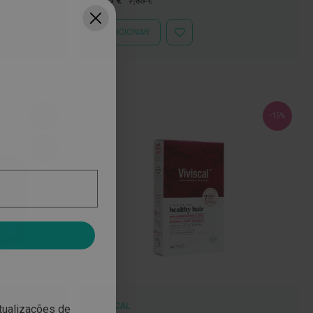
5,73 €
7,85 €
Especial
Normal
ADICIONAR
ADICIONAR
À
LISTA
DE
DESEJOS
-25%
-15%
Portes
*
Grátis
VIVISCAL
atualizações de