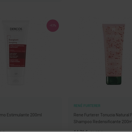
LISTA
DE
DESEJOS
-43%
RENÉ FURTERER
amo Estimulante 200ml
Rene Furterer Tonucia Natural Fi
Shampoo Redensificante 200m
o
Preço
Preço