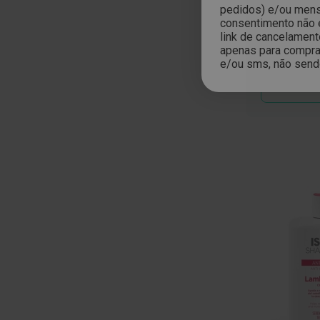
pedidos) e/ou mensa
René Furter
Nariz
consentimento não 
de Cabelo 2
e
link de cancelament
Garganta
apenas para compras
Preço
Preç
15,30 €
23,0
e/ou sms, não send
Especial
Norm
Sexualidade
Preservativos
ADICIONAR
Lubrificantes
Acessórios
Suplementos
alimentares
Testes
de
gravidez
Testes
de
ovulação
Diversos