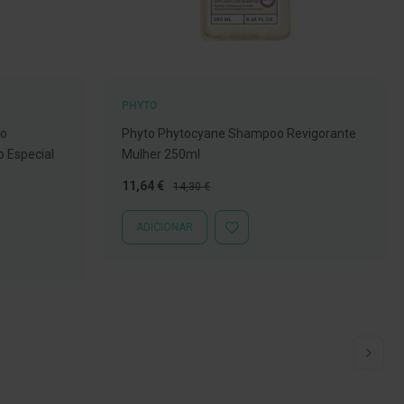
PHYTO
oo
Phyto Phytocyane Shampoo Revigorante
o Especial
Mulher 250ml
Preço
Preço
11,64 €
14,30 €
Especial
Normal
ADICIONAR
ADICIONAR
À
LISTA
DE
DESEJOS
 ler a página
a
Pág
Seg