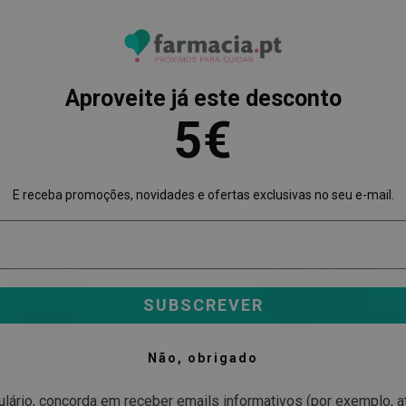
14,71 €
9 €
21,05 €
al
Especial
Normal
ADICIONAR
ADICIONAR
ADICIONAR
À
À
LISTA
LISTA
DE
DE
Aproveite já este desconto
DESEJOS
DESEJOS
5€
-33%
E receba promoções, novidades e ofertas exclusivas no seu e-mail.
SUBSCREVER
Não, obrigado
R
RENÉ FURTERER
ulário, concorda em receber emails informativos (por exemplo, 