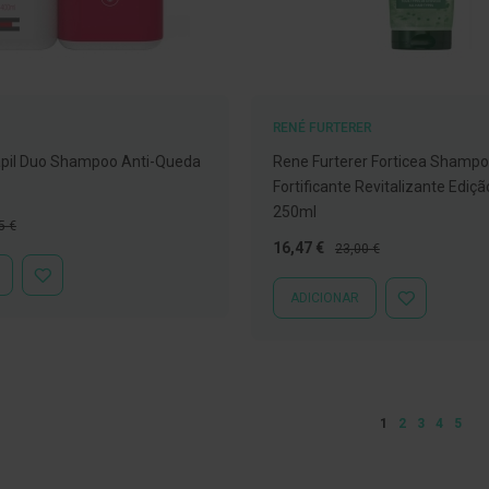
RENÉ FURTERER
apil Duo Shampoo Anti-Queda
Rene Furterer Forticea Shamp
Fortificante Revitalizante Ediçã
250ml
o
5 €
al
Preço
Preço
16,47 €
23,00 €
Especial
Normal
ADICIONAR
ADICIONAR
À
ADICIONAR
LISTA
À
DE
LISTA
DESEJOS
DE
DESEJOS
Página
Está de momento a
Página
Página
Página
Págin
1
2
3
4
5