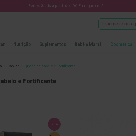
Portes Grátis a partir de 40€. Entregas em 24h
Procura
tar
Nutrição
Suplementos
Bebé e Mamã
Cosmética
ca
Capilar
Queda de cabelo e Fortificante
abelo e Fortificante
-28%