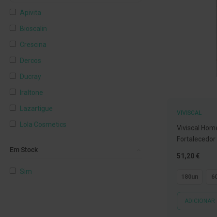
língua
Apivita
Colutórios
e
Bioscalin
elixires
Crescina
Fios
Dercos
dentários
Ducray
Afeções
Iraltone
da
boca
Lazartigue
VIVISCAL
e
Lola Cosmetics
Mau
Viviscal Ho
hálito
Fortalecedor
Phyto
Em Stock
Próteses
Tão
51,20 €
René Furterer
baixo
dentárias
Sim
Mostrar mais
quanto
e
180un
6
Protetores
ADICIONAR
Kits
de