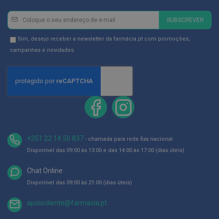
D
Newsletter
Inscreva-
SUBSCREVER
e
se
s
i
na
Newsletter
Sim, desejo receber a newsletter da farmácia.pt com promoções,
n
Newsletter:
GDPR
campanhas e novidades.
f
e
Consent
t
a
n
t
e
s
T
e
+351 22 14 50 837
- chamada para rede fixa nacional
s
t
Disponível das 09:00 às 13:00 e das 14:00 às 17:00 (dias úteis)
e
s
Chat Online
A
Disponível das 09:00 às 21:00 (dias úteis)
c
e
apoiocliente@farmacia.pt
s
s