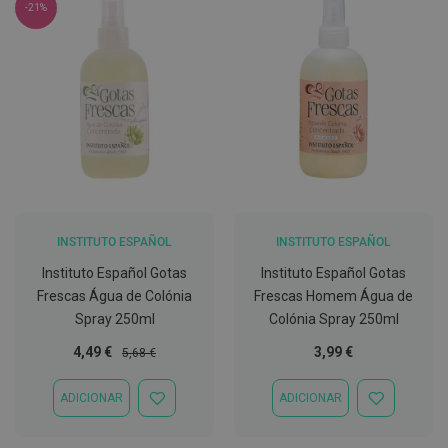
-21%
g
u
a
C
o
l
u
t
ó
r
i
o
s
e
INSTITUTO ESPAÑOL
INSTITUTO ESPAÑOL
e
l
Instituto Español Gotas
Instituto Español Gotas
i
Frescas Água de Colónia
Frescas Homem Água de
x
i
Spray 250ml
Colónia Spray 250ml
r
e
Preço
Preço
4,49 €
3,99 €
5,68 €
s
Especial
Normal
ADICIONAR
ADICIONAR
F
ADICIONAR
ADICIONAR
i
À
À
o
LISTA
LISTA