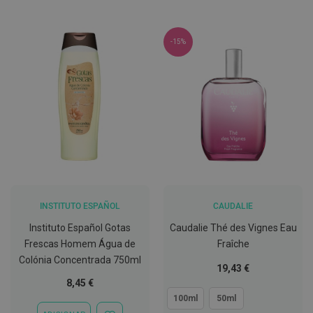
s
DE
DE
d
DESEJOS
DESEJOS
e
n
-15%
t
á
r
i
o
s
A
f
e
ç
õ
e
s
d
INSTITUTO ESPAÑOL
CAUDALIE
a
Instituto Español Gotas
Caudalie Thé des Vignes Eau
b
o
Frescas Homem Água de
Fraîche
c
Colónia Concentrada 750ml
a
Tão
19,43 €
e
baixo
8,45 €
M
a
quanto
100ml
50ml
u