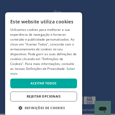
ó
r
i
Blog
o
s
Este website utiliza cookies
Quem somos
L
Como comprar
Utilizamos cookies para melhorar a sua
u
experiência de navegação e fornecer
v
Perguntas frequentes
a
conteúdo e publicidade personalizados. Ao
s
clicar em "Aceitar Todos", concorda com o
Termos e condições
armazenamento de cookies no seu
P
dispositivo. Pode gerir as suas definições de
Prazos de devolução e trocas
o
cookies clicando em "Definições de
d
Definições de Privacidade
Cookies". Para mais informações, consulte
o
as nossas Definições de Privacidade.
Saber
l
mais
o
g
ACEITAR TODOS
i
a
REJEITAR OPCIONAIS
P
é
s
DEFINIÇÕES DE COOKIES
©
7SKIN LDA 2026
- Todos os direitos reservados
e