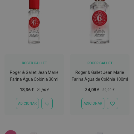
E
s
c
o
v
i
l
h
õ
e
s
e
ROGER GALLET
ROGER GALLET
R
a
Roger & Gallet Jean Marie
Roger & Gallet Jean Marie
s
Farina Água Colónia 30ml
Farina Água de Colónia 100ml
p
a
Preço
Preço
Preço
Preço
d
18,36 €
34,08 €
21,96 €
39,90 €
o
Especial
Normal
Especial
Normal
r
ADICIONAR
ADICIONAR
e
ADICIONAR
ADICIONAR
s
À
À
d
LISTA
LISTA
e
DE
DE
l
DESEJOS
DESEJOS
í
n