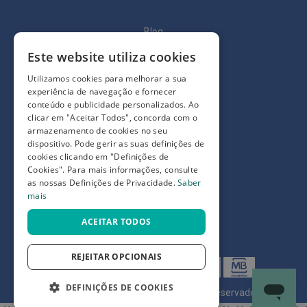
ó
r
i
Blog
o
s
Este website utiliza cookies
Quem somos
L
Como comprar
Utilizamos cookies para melhorar a sua
u
experiência de navegação e fornecer
v
Perguntas frequentes
a
conteúdo e publicidade personalizados. Ao
s
clicar em "Aceitar Todos", concorda com o
Termos e condições
armazenamento de cookies no seu
P
dispositivo. Pode gerir as suas definições de
Prazos de devolução e trocas
o
cookies clicando em "Definições de
d
Definições de Privacidade
Cookies". Para mais informações, consulte
o
as nossas Definições de Privacidade.
Saber
l
mais
o
g
ACEITAR TODOS
i
a
REJEITAR OPCIONAIS
P
é
s
DEFINIÇÕES DE COOKIES
©
7SKIN LDA 2026
- Todos os direitos reservados
e