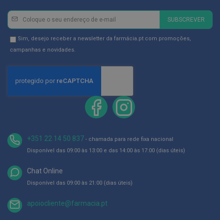
D
Newsletter
Inscreva-
SUBSCREVER
e
se
s
i
na
Newsletter
Sim, desejo receber a newsletter da farmácia.pt com promoções,
n
Newsletter:
GDPR
campanhas e novidades.
f
e
Consent
t
a
n
t
e
s
T
e
+351 22 14 50 837
- chamada para rede fixa nacional
s
t
Disponível das 09:00 às 13:00 e das 14:00 às 17:00 (dias úteis)
e
s
Chat Online
A
Disponível das 09:00 às 21:00 (dias úteis)
c
e
apoiocliente@farmacia.pt
s
s