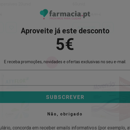
spersíveis 20unid.
60unid.
Preço
Preço
14,72 €
 €
18,91 €
l
Especial
Normal
Aproveite já este desconto
ADICIONAR
ADICIONAR
ADICIONAR
À
À
5€
LISTA
LISTA
DE
DE
DESEJOS
DESEJOS
E receba promoções, novidades e ofertas exclusivas no seu e-mail.
-30%
SUBSCREVER
Não, obrigado
ulário, concorda em receber emails informativos (por exemplo, 