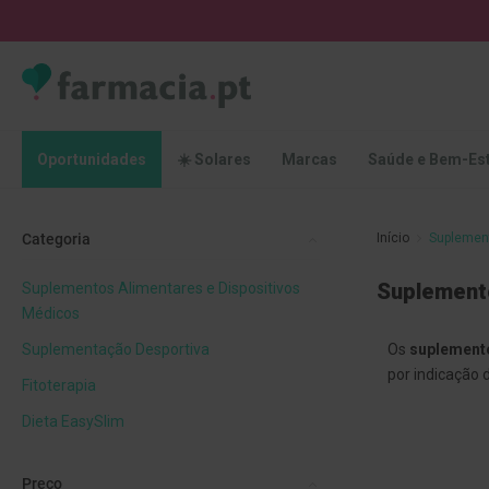
Oportunidades
☀️
Solares
Marcas
Saúde
Oportunidades
☀️ Solares
Marcas
Saúde e Bem-Es
e
Bem-
Estar
Categoria
Início
Suplemen
Higiene
Oral
Suplement
Suplementos Alimentares e Dispositivos
Escovas
Médicos
Pastas
Suplementação Desportiva
Os
suplement
dentífricas
por indicação 
Fitoterapia
Escovilhões
e
Dieta EasySlim
Raspadores
de
Preço