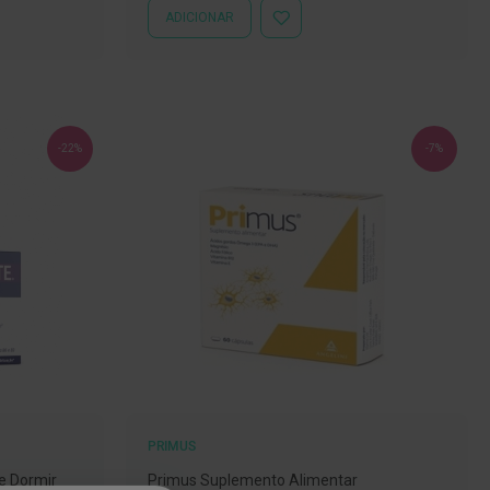
ADICIONAR
ADICIONAR
À
LISTA
DE
DESEJOS
-22%
-7%
PRIMUS
e Dormir
Primus Suplemento Alimentar