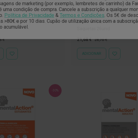
gens de marketing (por exemplo, lembretes de carrinho) da Far
é uma condição de compra. Cancele a subscrição a qualquer mo
MOVENDO
o.
Política de Privacidade
&
Termos e Condições
.
Os 5€ de desc
 >80€ e por 10 dias. Cupão de utilização única com a subscriç
etas 10unid.
Movendo Suplemento Pó Oral
o acumulável.
Saquetas 26unid.
o
Preço
Preço
21,68 €
8 €
28,70 €
al
Especial
Normal
ADICIONAR
ADICIONAR
ADICIONAR
À
À
LISTA
LISTA
DE
DE
DESEJOS
DESEJOS
-30%