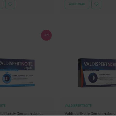
ADICIONAR
ADICIONAR
ADICIONAR
À
À
LISTA
LISTA
DE
DE
DESEJOS
DESEJOS
-38%
OITE
VALDISPERTNOITE
ite Rapid+ Comprimidos de
ValdispertNoite Comprimidos d