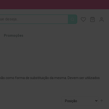
PROCURA
O Meu Ca
MODIFI
Promoções
ão como forma de substituição da mesma. Devem ser utilizados
Ordenar
Alt
por
par