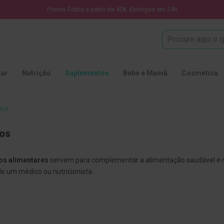
Portes Grátis a partir de 40€. Entregas em 24h
Procura
tar
Nutrição
Suplementos
Bebé e Mamã
Cosmética
tos
os
os alimentares
servem para complementar a alimentação saudável e n
de um médico ou nutricionista.