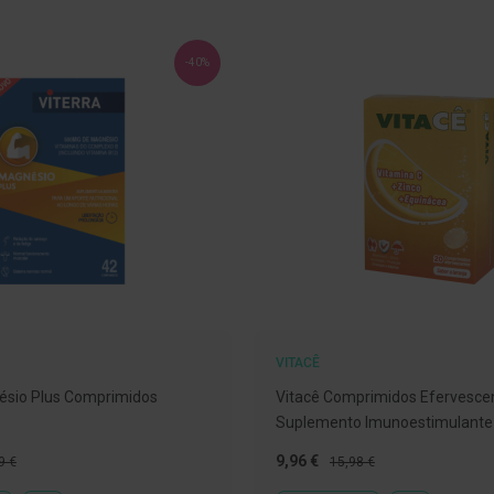
-40%
VITACÊ
ésio Plus Comprimidos
Vitacê Comprimidos Efervesce
Suplemento Imunoestimulante
o
Preço
Preço
9,96 €
9 €
15,98 €
al
Especial
Normal