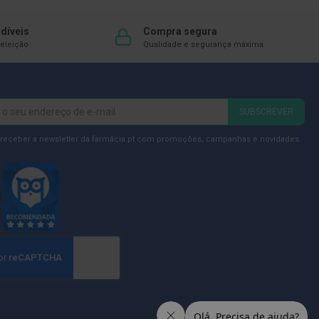
díveis
Compra segura
eleição
Qualidade e segurança máxima
SUBSCREVER
 receber a newsletter da farmácia.pt com promoções, campanhas e novidades.