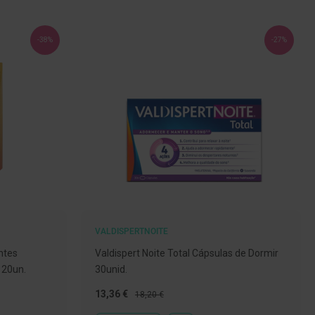
dec
-38%
-27%
VALDISPERTNOITE
ntes
Valdispert Noite Total Cápsulas de Dormir
 20un.
30unid.
Preço
Preço
13,36 €
18,20 €
Especial
Normal