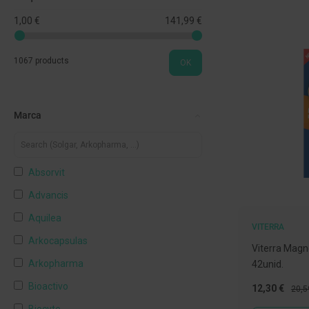
língua
1,00 €
141,99 €
Colutórios
e
elixires
1067 products
OK
Fios
dentários
Marca
Afeções
da
boca
e
Absorvit
Mau
Advancis
hálito
Aquilea
Próteses
VITERRA
dentárias
Arkocapsulas
Viterra Magn
e
Arkopharma
42unid.
Protetores
Bioactivo
Preço
Preç
12,30 €
20,5
Kits
Especial
Norm
de