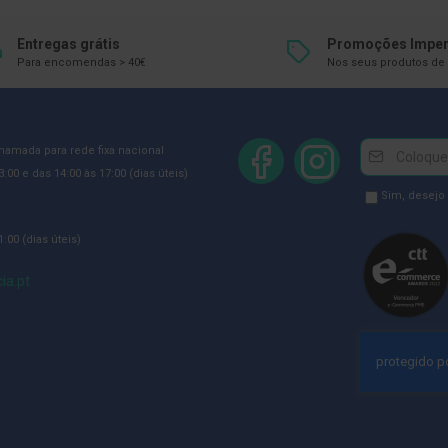
Entregas grátis
Promoções Imper
Para encomendas > 40€
Nos seus produtos de 
Newsletter
Inscreva-
chamada para rede fixa nacional
se
:00 e das 14:00 às 17:00 (dias úteis)
na
Newsletter
Sim, desejo
Newsletter:
GDPR
:00 (dias úteis)
Consent
ia.pt