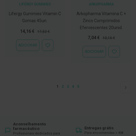
LIFERGY GUMMIES
ARKOPHARMA
C
o
Lifergy Gummies Vitamin C
Arkopharma Vitamina C +
v
Gomas 45un.
Zinco Comprimidos
i
Efervescentes 20unid.
d
Preço
Preço
14,16 €
17,52 €
-
Especial
Normal
Preço
Preço
7,04 €
10,15 €
1
Especial
Normal
9
ADICIONAR
ADICIONAR
ADICIONAR
À
ADICIONAR
M
LISTA
À
á
DE
LISTA
s
DESEJOS
DE
c
DESEJOS
a
r
a
Página
Está de momento a ler a página
Página
Página
Página
Página
1
2
3
4
5
Pági
Segu
s
e
V
i
s
e
i
r
Aconselhamento
Entregas grátis
a
farmacêutico
s
Para encomendas > 40€
Profissionais dedicados para