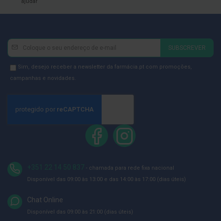
ajudar
D
e
s
i
Newsletter
Inscreva-
n
SUBSCREVER
f
se
e
na
Newsletter
Sim, desejo receber a newsletter da farmácia.pt com promoções,
t
a
Newsletter:
GDPR
campanhas e novidades.
n
Consent
t
e
s
T
e
s
t
e
s
+351 22 14 50 837
- chamada para rede fixa nacional
Disponível das 09:00 às 13:00 e das 14:00 às 17:00 (dias úteis)
A
c
e
Chat Online
s
Disponível das 09:00 às 21:00 (dias úteis)
s