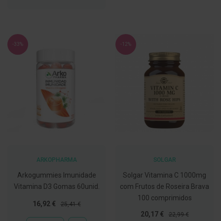
À
g
DE
LISTA
u
DESEJOS
DE
a
DESEJOS
C
-33%
-12%
o
l
u
t
ó
r
i
o
s
e
e
l
i
x
i
ARKOPHARMA
SOLGAR
r
e
Arkogummies Imunidade
Solgar Vitamina C 1000mg
s
Vitamina D3 Gomas 60unid.
com Frutos de Roseira Brava
100 comprimidos
F
Preço
Preço
16,92 €
25,41 €
i
Especial
Normal
Preço
Preço
20,17 €
o
22,99 €