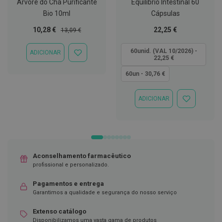
Árvore do Chá Purificante
Equilíbrio Intestinal 60
Bio 10ml
Cápsulas
D
e
Preço
Preço
Tão
s
10,28 €
22,25 €
13,09 €
i
Especial
Normal
baixo
n
quanto
60unid. (VAL 10/2026) -
ADICIONAR
f
ADICIONAR
22,25 €
e
À
t
LISTA
60un - 30,76 €
a
DE
n
DESEJOS
t
ADICIONAR
e
ADICIONAR
s
À
LISTA
DE
T
DESEJOS
e
s
t
Aconselhamento farmacêutico
e
profissional e personalizado.
s
Pagamentos e entrega
A
c
Garantimos a qualidade e segurança do nosso serviço
e
s
Extenso catálogo
s
Disponibilizamos uma vasta gama de produtos