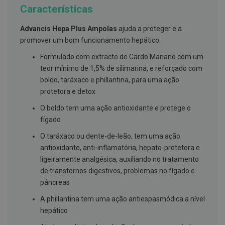
g
Características
u
a
Advancis Hepa Plus Ampolas
ajuda a proteger e a
C
promover um bom funcionamento hepático.
o
l
Formulado com extracto de Cardo Mariano com um
u
teor mínimo de 1,5% de silimarina, e reforçado com
t
ó
boldo, taráxaco e phillantina, para uma ação
r
protetora e detox
i
o
O boldo tem uma ação antioxidante e protege o
s
fígado
e
e
l
O taráxaco ou dente-de-leão, tem uma ação
i
antioxidante, anti-inflamatória, hepato-protetora e
x
ligeiramente analgésica, auxiliando no tratamento
i
r
de transtornos digestivos, problemas no fígado e
e
pâncreas
s
A phillantina tem uma ação antiespasmódica a nível
F
i
hepático
o