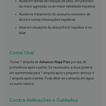
s
Ajuda em dietas de redução de peso, em períodos
d
de maior agressão ou de maior debilidade hepática
e
n
Auxilia no tratamento do consumo excessivo de
t
á
álcool e outras intoxicações hepáticas
r
i
Ideal em situações de desconforto hepático e/ou
o
biliar
s
A
f
e
Como Usar
ç
õ
Tomar 1 ampola de
Advancis Hepa Plus
por dia, de
e
s
preferência após o jantar. Se necessário, a dose poderá
d
ser aumentada para 1 ampola após o pequeno-almoço e
a
b
1 ampola após o jantar. Pode diluir-se a ampola em água
o
ou sumo natural.
c
a
e
M
Contra-indicações e Cuidados
a
u