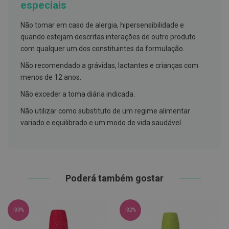
especiais
h
á
l
Não tomar em caso de alergia, hipersensibilidade e
i
t
quando estejam descritas interações de outro produto
o
com qualquer um dos constituintes da formulação.
P
Não recomendado a grávidas, lactantes e crianças com
r
menos de 12 anos.
ó
t
Não exceder a toma diária indicada.
e
s
Não utilizar como substituto de um regime alimentar
e
s
variado e equilibrado e um modo de vida saudável.
d
e
n
t
á
r
Poderá também gostar
i
a
s
e
P
-33%
-32%
r
o