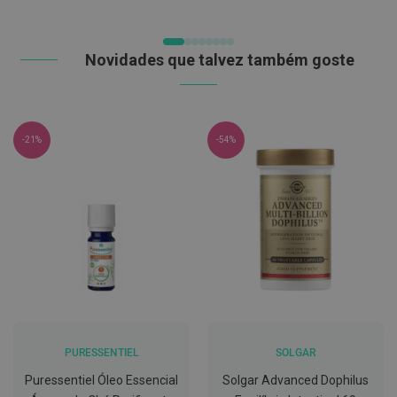
C
o
v
Novidades que talvez também goste
i
d
-
1
9
-21%
-54%
M
á
s
c
a
r
a
s
e
V
i
s
e
i
PURESSENTIEL
SOLGAR
r
a
Puressentiel Óleo Essencial
Solgar Advanced Dophilus
s