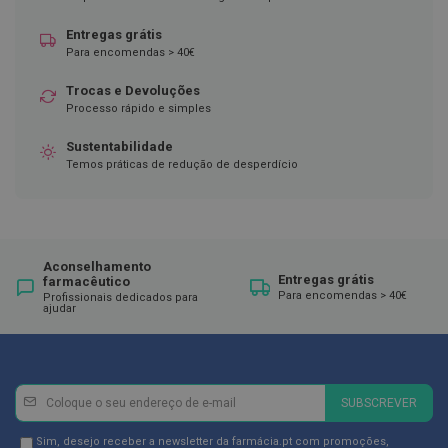
ó
r
Entregas grátis
i
o
Para encomendas > 40€
s
Trocas e Devoluções
L
Processo rápido e simples
u
v
Sustentabilidade
a
Temos práticas de redução de desperdício
s
P
o
d
o
Aconselhamento
l
Entregas grátis
farmacêutico
o
Para encomendas > 40€
Profissionais dedicados para
ajudar
g
i
a
P
Newsletter
Inscreva-
é
SUBSCREVER
se
s
e
na
Newsletter
Sim, desejo receber a newsletter da farmácia.pt com promoções,