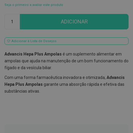
Seja o primeiro a avaliar este produto
E
s
Qtd
c
ADICIONAR
o
v
i
l
h
Adicionar à Lista de Desejos
õ
e
Advancis Hepa Plus Ampolas
é um suplemento alimentar em
s
e
ampolas que ajuda na manutenção de um bom funcionamento do
R
fígado e da vesícula biliar.
a
s
Com uma forma farmacêutica inovadora e otimizada,
Advancis
p
a
Hepa Plus Ampolas
garante uma absorção rápida e efetiva das
d
substâncias ativas.
o
r
e
s
d
e
l
í
n