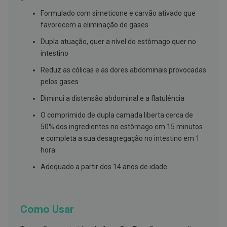
g
Formulado com simeticone e carvão ativado que
u
a
favorecem a eliminação de gases
C
Dupla atuação, quer a nível do estômago quer no
o
intestino
l
u
Reduz as cólicas e as dores abdominais provocadas
t
ó
pelos gases
r
i
Diminui a distensão abdominal e a flatulência
o
s
O comprimido de dupla camada liberta cerca de
e
50% dos ingredientes no estômago em 15 minutos
e
l
e completa a sua desagregação no intestino em 1
i
hora
x
i
Adequado a partir dos 14 anos de idade
r
e
s
F
Como Usar
i
o