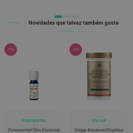
C
o
v
Novidades que talvez também goste
i
d
-
1
9
-21%
-54%
M
á
s
c
a
r
a
s
e
V
i
s
e
i
r
PURESSENTIEL
SOLGAR
a
Puressentiel Óleo Essencial
Solgar Advanced Dophilus
s