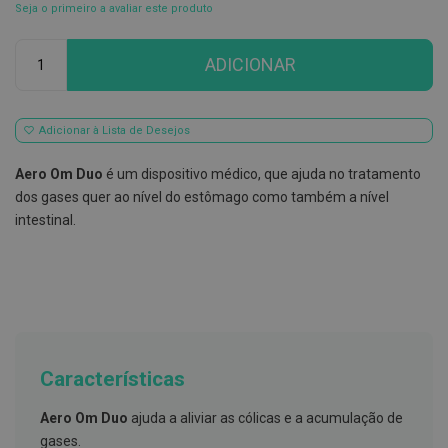
Seja o primeiro a avaliar este produto
E
s
Qtd
c
ADICIONAR
o
v
i
l
Adicionar à Lista de Desejos
h
õ
e
Aero Om Duo
é um dispositivo médico, que ajuda no tratamento
s
dos gases quer ao nível do estômago como também a nível
e
R
intestinal.
a
s
p
a
d
o
r
e
s
Características
d
e
l
Aero Om Duo
ajuda a aliviar as cólicas e a acumulação de
í
gases.
n