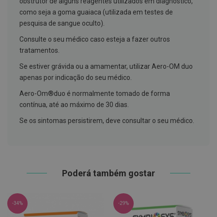
obstrutor de alguns reagentes utilizados em diagnóstico,
h
á
como seja a goma guaiaca (utilizada em testes de
l
pesquisa de sangue oculto).
i
t
Consulte o seu médico caso esteja a fazer outros
o
tratamentos.
P
Se estiver grávida ou a amamentar, utilizar Aero-OM duo
r
ó
apenas por indicação do seu médico.
t
e
Aero-Om®duo é normalmente tomado de forma
s
contínua, até ao máximo de 30 dias.
e
s
Se os sintomas persistirem, deve consultar o seu médico.
d
e
n
t
á
r
i
Poderá também gostar
a
s
e
P
-34%
-29%
r
o