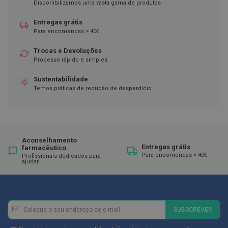
ó
Disponibilizamos uma vasta gama de produtos
r
i
Entregas grátis
o
Para encomendas > 40€
s
Trocas e Devoluções
L
Processo rápido e simples
u
v
a
Sustentabilidade
s
Temos práticas de redução de desperdício
P
o
d
o
Aconselhamento
l
Entregas grátis
farmacêutico
o
Para encomendas > 40€
Profissionais dedicados para
g
ajudar
i
a
P
é
Newsletter
Inscreva-
SUBSCREVER
s
se
e