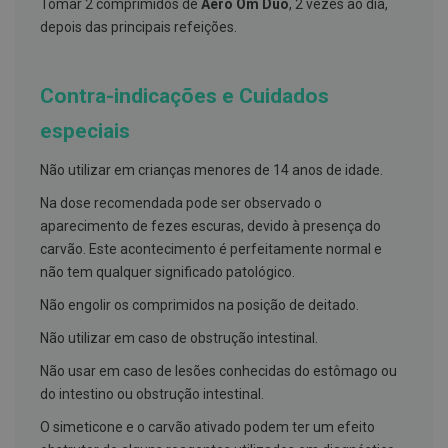
s
Tomar 2 comprimidos de
Aero Om Duo
, 2 vezes ao dia,
d
depois das principais refeições.
e
n
t
á
Contra-indicações e Cuidados
r
i
especiais
o
s
Não utilizar em crianças menores de 14 anos de idade.
A
f
Na dose recomendada pode ser observado o
e
aparecimento de fezes escuras, devido à presença do
ç
õ
carvão. Este acontecimento é perfeitamente normal e
e
não tem qualquer significado patológico.
s
d
Não engolir os comprimidos na posição de deitado.
a
b
Não utilizar em caso de obstrução intestinal.
o
c
Não usar em caso de lesões conhecidas do estômago ou
a
e
do intestino ou obstrução intestinal.
M
a
O simeticone e o carvão ativado podem ter um efeito
u