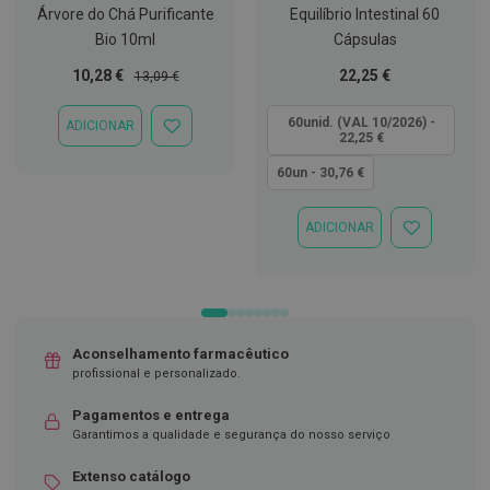
Árvore do Chá Purificante
Equilíbrio Intestinal 60
D
Bio 10ml
Cápsulas
e
s
Preço
Preço
Tão
10,28 €
22,25 €
13,09 €
i
Especial
Normal
baixo
n
f
quanto
60unid. (VAL 10/2026) -
ADICIONAR
ADICIONAR
e
22,25 €
À
t
LISTA
a
60un - 30,76 €
DE
n
DESEJOS
t
e
ADICIONAR
ADICIONAR
s
À
LISTA
T
DE
e
DESEJOS
s
t
e
Aconselhamento farmacêutico
s
profissional e personalizado.
A
Pagamentos e entrega
c
Garantimos a qualidade e segurança do nosso serviço
e
s
s
Extenso catálogo