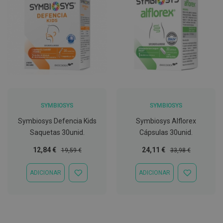
t
e
t
o
r
e
s
K
i
t
s
d
SYMBIOSYS
SYMBIOSYS
e
b
Symbiosys Defencia Kids
Symbiosys Alflorex
r
Saquetas 30unid.
Cápsulas 30unid.
a
n
Preço
Preço
Preço
Preço
12,84 €
24,11 €
19,59 €
33,98 €
q
u
Especial
Normal
Especial
Normal
e
ADICIONAR
ADICIONAR
a
ADICIONAR
ADICIONAR
m
À
À
e
LISTA
LISTA
n
DE
DE
t
DESEJOS
DESEJOS
o