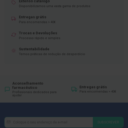
Extenso catálogo
Disponibilizamos uma vasta gama de produtos
D
e
s
Entregas grátis
i
Para encomendas > 40€
n
f
Trocas e Devoluções
e
Processo rápido e simples
t
a
n
Sustentabilidade
t
Temos práticas de redução de desperdício
e
s
T
e
s
Aconselhamento
t
Entregas grátis
farmacêutico
e
Para encomendas > 40€
Profissionais dedicados para
ajudar
s
A
c
e
Newsletter
Inscreva-
s
SUBSCREVER
s
se