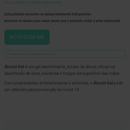
Seja o primeiro a avaliar este produto
E
s
Este produto encontra-se temporariamente indisponível.
c
Inscreva-se abaixo para saber assim que o produto voltar a estar disponível
o
v
i
l
NOTIFICAR-ME
h
õ
e
s
Adicionar à Lista de Desejos
e
R
Álcool Gel
é um gel desinfetante, à base de álcool, eficaz na
a
s
desinfeção de vírus, bactérias e fungos da superfície das mãos.
p
a
Com propriedades antibacterianas e antivirais, o
Álcool Gel
pode
d
ser utilizado para prevenção de Covid-19.
o
r
e
s
d
e
l
í
n