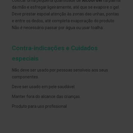
Colocar uma pequena quantidade de
Álcool Gel
na palma
s
d
da mão e esfregar ligeiramente, até que se evapore o gel.
e
Deve prestar espcial atenção às zonas das unhas, pontas
n
t
e entre os dedos, até completa evaporação do produto.
á
Não é necessário passar por água ou usar toalha.
r
i
o
s
Contra-indicações e Cuidados
A
especiais
f
e
ç
Não deve ser usado por pessoas sensíveis aos seus
õ
componentes.
e
s
Deve ser usado em pele saudável.
d
a
Manter fora do alcance das crianças.
b
o
Produto para uso profissional.
c
a
e
M
a
u