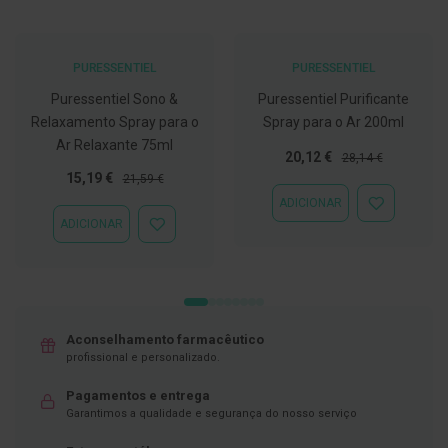
C
o
v
PURESSENTIEL
PURESSENTIEL
i
d
Puressentiel Sono &
Puressentiel Purificante
-
Relaxamento Spray para o
Spray para o Ar 200ml
1
Ar Relaxante 75ml
9
Preço
Preço
20,12 €
28,14 €
Especial
Normal
Preço
Preço
15,19 €
21,59 €
M
Especial
Normal
á
ADICIONAR
ADICIONAR
s
ADICIONAR
À
c
ADICIONAR
LISTA
a
À
DE
r
LISTA
DESEJOS
a
DE
s
DESEJOS
e
V
Aconselhamento farmacêutico
i
profissional e personalizado.
s
e
i
Pagamentos e entrega
r
Garantimos a qualidade e segurança do nosso serviço
a
s