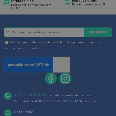
p
Entregas grátis
farmacêutico
e
Para encomendas > 40€
Profissionais dedicados para
ajudar
r
n
a
s
c
a
Newsletter
Inscreva-
SUBSCREVER
n
se
s
a
na
Newsletter
Sim, desejo receber a newsletter da farmácia.pt com promoções,
d
Newsletter:
GDPR
campanhas e novidades.
a
s
Consent
P
a
l
m
i
l
h
a
+351 22 14 50 837
- chamada para rede fixa nacional
s
e
Disponível das 09:00 às 13:00 e das 14:00 às 17:00 (dias úteis)
p
r
Chat Online
o