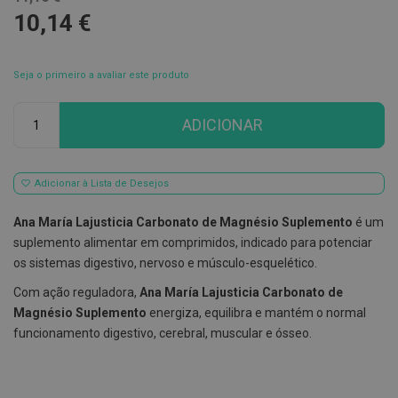
10,14 €
E
s
c
o
Seja o primeiro a avaliar este produto
v
i
l
Qtd
ADICIONAR
h
õ
e
s
e
Adicionar à Lista de Desejos
R
a
Ana María Lajusticia Carbonato de Magnésio Suplemento
é um
s
p
suplemento alimentar em comprimidos, indicado para potenciar
a
os sistemas digestivo, nervoso e músculo-esquelético.
d
o
Com ação reguladora,
Ana María Lajusticia Carbonato de
r
e
Magnésio Suplemento
energiza, equilibra e mantém o normal
s
funcionamento digestivo, cerebral, muscular e ósseo.
d
e
l
í
n