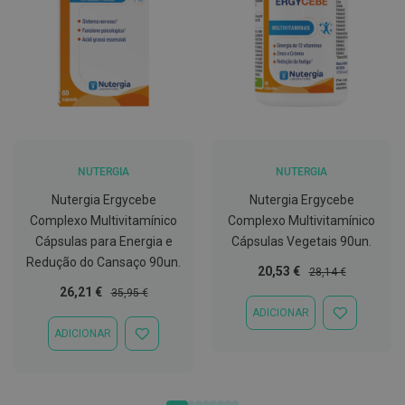
D
e
s
i
n
f
e
t
a
n
t
NUTERGIA
NUTERGIA
e
s
Nutergia Ergycebe
Nutergia Ergycebe
Complexo Multivitamínico
Complexo Multivitamínico
T
Cápsulas para Energia e
Cápsulas Vegetais 90un.
e
s
Redução do Cansaço 90un.
Preço
Preço
20,53 €
28,14 €
t
Especial
Normal
e
Preço
Preço
26,21 €
35,95 €
s
Especial
Normal
ADICIONAR
ADICIONAR
À
ADICIONAR
A
ADICIONAR
LISTA
c
À
DE
e
LISTA
DESEJOS
s
DE
s
DESEJOS