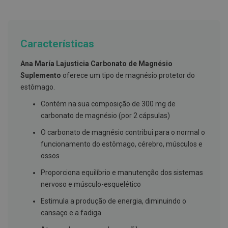
g
u
a
C
Características
o
l
Ana María Lajusticia Carbonato de Magnésio
u
t
Suplemento
oferece um tipo de magnésio protetor do
ó
estômago.
r
i
Contém na sua composição de 300 mg de
o
s
carbonato de magnésio (por 2 cápsulas)
e
e
O carbonato de magnésio contribui para o normal o
l
funcionamento do estômago, cérebro, músculos e
i
x
ossos
i
r
Proporciona equilíbrio e manutenção dos sistemas
e
nervoso e músculo-esquelético
s
Estimula a produção de energia, diminuindo o
F
cansaço e a fadiga
i
o