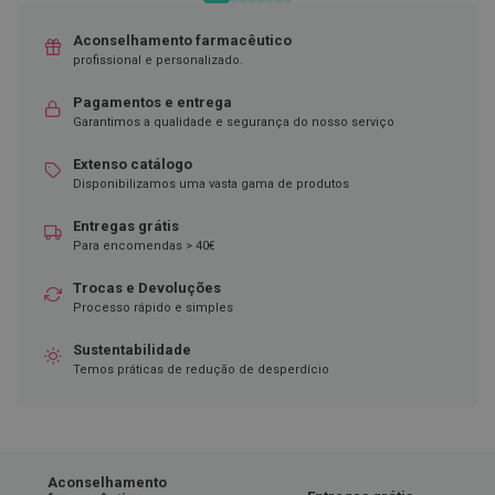
ó
r
i
Aconselhamento farmacêutico
o
profissional e personalizado.
s
Pagamentos e entrega
L
Garantimos a qualidade e segurança do nosso serviço
u
v
Extenso catálogo
a
s
Disponibilizamos uma vasta gama de produtos
P
Entregas grátis
o
Para encomendas > 40€
d
o
Trocas e Devoluções
l
Processo rápido e simples
o
g
Sustentabilidade
i
Temos práticas de redução de desperdício
a
P
é
s
e
Aconselhamento