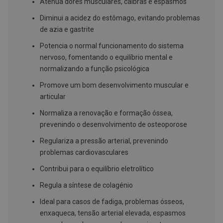
s
Atenua dores musculares, cãibras e espasmos
d
e
Diminui a acidez do estômago, evitando problemas
n
de azia e gastrite
t
á
Potencia o normal funcionamento do sistema
r
i
nervoso, fomentando o equilíbrio mental e
o
normalizando a função psicológica
s
Promove um bom desenvolvimento muscular e
A
articular
f
e
Normaliza a renovação e formação óssea,
ç
õ
prevenindo o desenvolvimento de osteoporose
e
s
Regulariza a pressão arterial, prevenindo
d
problemas cardiovasculares
a
b
Contribui para o equilíbrio eletrolítico
o
c
Regula a síntese de colagénio
a
e
Ideal para casos de fadiga, problemas ósseos,
M
a
enxaqueca, tensão arterial elevada, espasmos
u