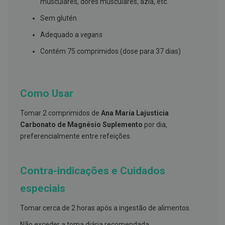
musculares, dores musculares, azia, etc.
h
á
Sem glutén
l
i
Adequado a
vegans
t
o
Contém 75 comprimidos (dose para 37 dias)
P
r
ó
t
Como Usar
e
s
e
Tomar 2 comprimidos de
Ana María Lajusticia
s
Carbonato de Magnésio Suplemento
por dia,
d
e
preferencialmente entre refeições.
n
t
á
r
Contra-indicações e Cuidados
i
a
especiais
s
e
P
Tomar cerca de 2 horas após a ingestão de alimentos.
r
o
Não exceder a toma diária recomendada.