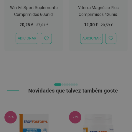
C
Win-Fit Sport Suplemento
Viterra Magnésio Plus
o
Comprimidos 60unid.
Comprimidos 42unid.
v
i
Preço
Preço
Preço
Preço
20,25 €
12,30 €
37,01 €
20,59 €
d
Especial
Normal
Especial
Normal
-
1
ADICIONAR
ADICIONAR
ADICIONAR
ADICIONAR
9
À
À
LISTA
LISTA
M
DE
DE
á
DESEJOS
DESEJOS
s
c
a
r
a
s
Novidades que talvez também goste
e
V
i
s
e
i
-27%
-27%
r
a
s