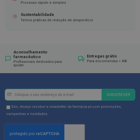
ó
Processo rápido e simples
r
i
Sustentabilidade
o
Temos práticas de redução de desperdício
s
L
u
v
a
Aconselhamento
s
Entregas grátis
farmacêutico
Para encomendas > 40€
Profissionais dedicados para
P
ajudar
o
d
o
l
Newsletter
Inscreva-
o
SUBSCREVER
g
se
i
na
Newsletter
Sim, desejo receber a newsletter da farmácia.pt com promoções,
a
Newsletter:
GDPR
campanhas e novidades.
P
Consent
é
s
e