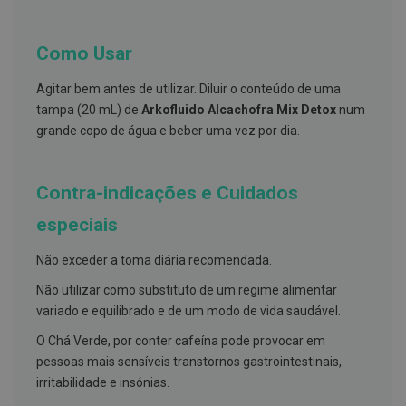
s
d
e
n
Como Usar
t
á
Agitar bem antes de utilizar. Diluir o conteúdo de uma
r
i
tampa (20 mL) de
Arkofluido Alcachofra Mix Detox
num
o
grande copo de água e beber uma vez por dia.
s
A
f
Contra-indicações e Cuidados
e
ç
especiais
õ
e
s
Não exceder a toma diária recomendada.
d
a
Não utilizar como substituto de um regime alimentar
b
o
variado e equilibrado e de um modo de vida saudável.
c
a
O Chá Verde, por conter cafeína pode provocar em
e
pessoas mais sensíveis transtornos gastrointestinais,
M
irritabilidade e insónias.
a
u