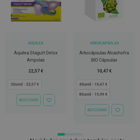
t
e
t
o
r
e
s
AQUILEA
ARKOCAPSULAS
K
i
Aquilea Stagutt Detox
Arkocápsulas Alcachofra
t
s
Ampolas
BIO Cápsulas
d
e
Tão
Tão
22,57 €
10,47 €
b
baixo
baixo
r
quanto
quanto
20unid - 22,57 €
40unid - 10,47 €
a
n
80unid - 15,99 €
q
u
ADICIONAR
ADICIONAR
e
À
a
ADICIONAR
LISTA
ADICIONAR
m
DE
À
e
DESEJOS
LISTA
n
DE
t
DESEJOS
o