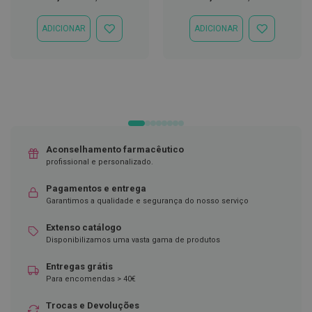
Especial
Normal
Especial
Normal
D
ADICIONAR
ADICIONAR
e
ADICIONAR
ADICIONAR
s
À
À
i
LISTA
LISTA
n
DE
DE
f
DESEJOS
DESEJOS
e
t
a
n
t
e
Aconselhamento farmacêutico
s
profissional e personalizado.
T
Pagamentos e entrega
e
s
Garantimos a qualidade e segurança do nosso serviço
t
e
Extenso catálogo
s
Disponibilizamos uma vasta gama de produtos
A
Entregas grátis
c
Para encomendas > 40€
e
s
s
Trocas e Devoluções