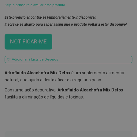
Seja o primeiro a avaliar este produto
E
s
Este produto encontra-se temporariamente indisponível.
c
o
Inscreva-se abaixo para saber assim que o produto voltar a estar disponível
v
i
l
NOTIFICAR-ME
h
õ
e
s
Adicionar à Lista de Desejos
e
R
a
Arkofluido Alcachofra Mix Detox
é um suplemento alimentar
s
natural, que ajuda a destoxificar e a regular o peso.
p
a
Com uma ação depurativa,
Arkofluido Alcachofra Mix Detox
d
o
facilita a eliminação de líquidos e toxinas.
r
e
s
d
e
l
í
n