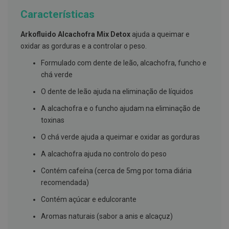
g
Características
u
a
Arkofluido Alcachofra Mix Detox
ajuda a queimar e
C
oxidar as gorduras e a controlar o peso.
o
l
Formulado com dente de leão, alcachofra, funcho e
u
t
chá verde
ó
r
O dente de leão ajuda na eliminação de líquidos
i
o
A alcachofra e o funcho ajudam na eliminação de
s
toxinas
e
e
O chá verde ajuda a queimar e oxidar as gorduras
l
i
A alcachofra ajuda no controlo do peso
x
i
Contém cafeína (cerca de 5mg por toma diária
r
e
recomendada)
s
Contém açúcar e edulcorante
F
i
Aromas naturais (sabor a anis e alcaçuz)
o