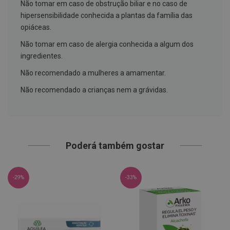
h
Não tomar em caso de obstrução biliar e no caso de
á
hipersensibilidade conhecida a plantas da família das
l
opiáceas.
i
t
Não tomar em caso de alergia conhecida a algum dos
o
ingredientes.
P
r
Não recomendado a mulheres a amamentar.
ó
t
Não recomendado a crianças nem a grávidas.
e
s
e
s
d
e
Poderá também gostar
n
t
á
r
i
-29%
-33%
a
s
e
P
r
o