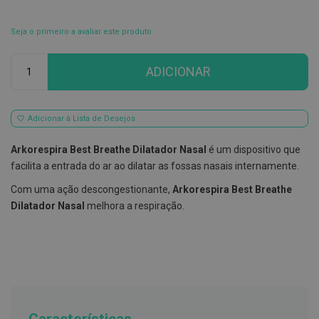
E
s
Seja o primeiro a avaliar este produto
c
o
Qtd
v
ADICIONAR
i
l
h
õ
Adicionar à Lista de Desejos
e
s
e
Arkorespira Best Breathe Dilatador Nasal
é um dispositivo que
R
facilita a entrada do ar ao dilatar as fossas nasais internamente.
a
s
Com uma ação descongestionante,
Arkorespira Best Breathe
p
a
Dilatador Nasal
melhora a respiração.
d
o
r
e
s
d
e
l
í
n