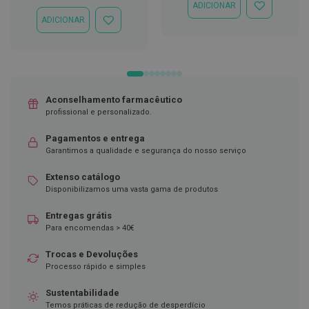
Especial
Normal
ADICIONAR
ADICIONAR
D
ADICIONAR
À
ADICIONAR
e
LISTA
À
s
DE
LISTA
i
DESEJOS
DE
n
DESEJOS
f
e
t
Aconselhamento farmacêutico
a
profissional e personalizado.
n
t
Pagamentos e entrega
e
s
Garantimos a qualidade e segurança do nosso serviço
T
Extenso catálogo
e
Disponibilizamos uma vasta gama de produtos
s
t
Entregas grátis
e
Para encomendas > 40€
s
Trocas e Devoluções
A
c
Processo rápido e simples
e
s
Sustentabilidade
s
Temos práticas de redução de desperdício