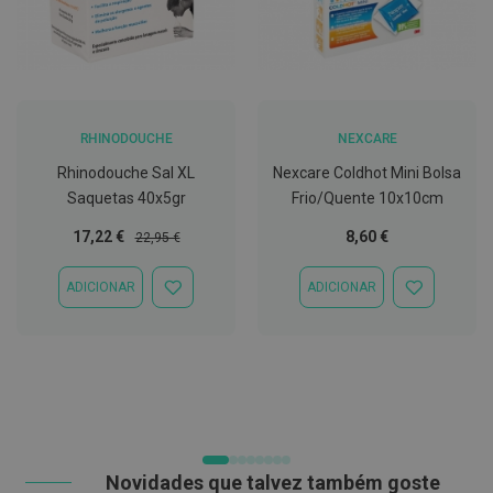
t
e
t
o
r
e
s
RHINODOUCHE
NEXCARE
K
Rhinodouche Sal XL
Nexcare Coldhot Mini Bolsa
i
t
Saquetas 40x5gr
Frio/Quente 10x10cm
s
d
Preço
Preço
17,22 €
8,60 €
22,95 €
e
Especial
Normal
b
r
ADICIONAR
ADICIONAR
ADICIONAR
ADICIONAR
a
À
À
n
LISTA
LISTA
q
DE
DE
u
DESEJOS
DESEJOS
e
a
m
e
n
t
o
Novidades que talvez também goste