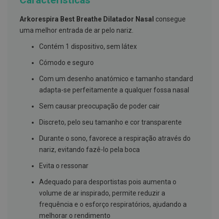
Características
g
u
Arkorespira Best Breathe Dilatador Nasal
consegue
a
uma melhor entrada de ar pelo nariz.
C
o
Contém 1 dispositivo, sem látex
l
u
Cómodo e seguro
t
ó
Com um desenho anatómico e tamanho standard
r
adapta-se perfeitamente a qualquer fossa nasal
i
o
Sem causar preocupação de poder cair
s
e
Discreto, pelo seu tamanho e cor transparente
e
l
Durante o sono, favorece a respiração através do
i
x
nariz, evitando fazê-lo pela boca
i
r
Evita o ressonar
e
s
Adequado para desportistas pois aumenta o
volume de ar inspirado, permite reduzir a
F
frequência e o esforço respiratórios, ajudando a
i
o
melhorar o rendimento