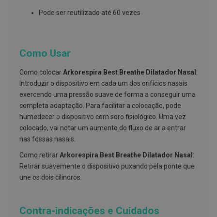
s
d
Pode ser reutilizado até 60 vezes
e
n
t
á
r
Como Usar
i
o
s
Como colocar
Arkorespira Best Breathe Dilatador Nasal
:
Introduzir o dispositivo em cada um dos orifícios nasais
A
exercendo uma pressão suave de forma a conseguir uma
f
e
completa adaptação. Para facilitar a colocação, pode
ç
humedecer o dispositivo com soro fisiológico. Uma vez
õ
e
colocado, vai notar um aumento do fluxo de ar a entrar
s
nas fossas nasais.
d
a
Como retirar
Arkorespira Best Breathe Dilatador Nasal
:
b
o
Retirar suavemente o dispositivo puxando pela ponte que
c
une os dois cilindros.
a
e
M
a
Contra-indicações e Cuidados
u