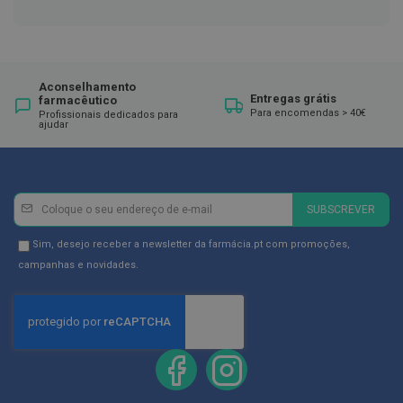
ó
r
i
o
s
Aconselhamento
L
Entregas grátis
farmacêutico
u
Para encomendas > 40€
Profissionais dedicados para
v
ajudar
a
s
P
o
Newsletter
Inscreva-
SUBSCREVER
d
se
o
na
Newsletter
Sim, desejo receber a newsletter da farmácia.pt com promoções,
l
Newsletter:
o
GDPR
campanhas e novidades.
g
Consent
i
a
P
é
s
e