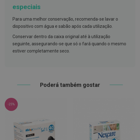
h
especiais
á
l
i
Para uma melhor conservação, recomenda-se lavar o
t
dispositivo com água e sabão após cada utilização.
o
Conservar dentro da caixa original até à utilização
P
r
seguinte, assegurando-se que só o fará quando o mesmo
ó
estiver completamente seco.
t
e
s
e
s
d
e
Poderá também gostar
n
t
á
r
-25%
i
a
s
e
P
r
o