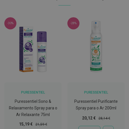
C
o
v
i
-30%
-28%
d
-
1
9
M
á
s
c
a
r
a
s
e
PURESSENTIEL
PURESSENTIEL
V
i
Puressentiel Sono &
Puressentiel Purificante
s
Relaxamento Spray para o
Spray para o Ar 200ml
e
i
Ar Relaxante 75ml
r
Preço
Preço
20,12 €
28,14 €
a
Especial
Normal
Preço
Preço
15,19 €
21,59 €
s