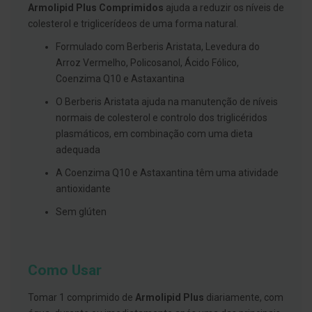
g
Armolipid Plus Comprimidos
ajuda a reduzir os níveis de
u
colesterol e triglicerídeos de uma forma natural.
a
Formulado com Berberis Aristata, Levedura do
C
Arroz Vermelho, Policosanol, Ácido Fólico,
o
l
Coenzima Q10 e Astaxantina
u
t
O Berberis Aristata ajuda na manutenção de níveis
ó
normais de colesterol e controlo dos triglicéridos
r
i
plasmáticos, em combinação com uma dieta
o
adequada
s
e
A Coenzima Q10 e Astaxantina têm uma atividade
e
l
antioxidante
i
x
Sem glúten
i
r
e
s
Como Usar
F
i
Tomar 1 comprimido de
Armolipid Plus
diariamente, com
o