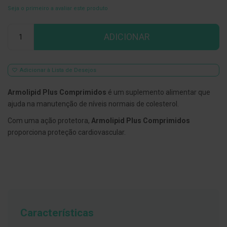
Seja o primeiro a avaliar este produto
E
s
Qtd
c
ADICIONAR
o
v
i
l
h
Adicionar à Lista de Desejos
õ
e
Armolipid Plus Comprimidos
é um suplemento alimentar que
s
e
ajuda na manutenção de níveis normais de colesterol.
R
a
Com uma ação protetora,
Armolipid Plus Comprimidos
s
proporciona proteção cardiovascular.
p
a
d
o
r
e
s
d
e
l
Características
í
n