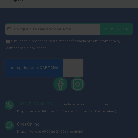
ajudar
ó
r
i
o
s
Newsletter
Inscreva-
SUBSCREVER
L
se
u
na
Newsletter
Sim, desejo receber a newsletter da farmácia.pt com promoções,
v
a
Newsletter:
GDPR
campanhas e novidades.
s
Consent
P
o
d
o
l
o
g
i
+351 22 14 50 837
- chamada para rede fixa nacional
a
Disponível das 09:00 às 13:00 e das 14:00 às 17:00 (dias úteis)
P
é
Chat Online
s
Disponível das 09:00 às 21:00 (dias úteis)
e