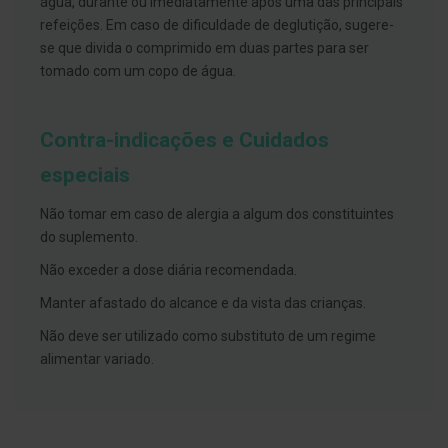
água, durante ou imediatamente após uma das principais
s
d
refeições. Em caso de dificuldade de deglutição, sugere-
e
se que divida o comprimido em duas partes para ser
n
t
tomado com um copo de água.
á
r
i
o
Contra-indicações e Cuidados
s
especiais
A
f
Não tomar em caso de alergia a algum dos constituintes
e
ç
do suplemento.
õ
e
Não exceder a dose diária recomendada.
s
d
Manter afastado do alcance e da vista das crianças.
a
b
Não deve ser utilizado como substituto de um regime
o
c
alimentar variado.
a
e
M
a
u