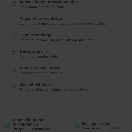
Aconselhamento farmacêutico
profissional e personalizado.
D
e
s
Pagamentos e entrega
i
Garantimos a qualidade e segurança do nosso serviço
n
f
Extenso catálogo
e
Disponibilizamos uma vasta gama de produtos
t
a
n
Entregas grátis
t
Para encomendas > 40€
e
s
Trocas e Devoluções
Processo rápido e simples
T
e
Sustentabilidade
s
t
Temos práticas de redução de desperdício
e
s
A
c
e
Aconselhamento
s
Entregas grátis
farmacêutico
s
Para encomendas > 40€
Profissionais dedicados para