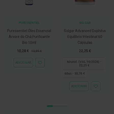
C
o
v
i
PURESSENTIEL
SOLGAR
d
-
Puressentiel Óleo Essencial
Solgar Advanced Dophilus
1
Árvore do Chá Purificante
Equilíbrio Intestinal 60
9
Bio 10ml
Cápsulas
M
Preço
Preço
Tão
á
10,28 €
22,25 €
13,09 €
s
Especial
Normal
baixo
c
quanto
60unid. (VAL 10/2026) -
ADICIONAR
a
ADICIONAR
22,25 €
r
À
a
LISTA
60un - 30,76 €
s
DE
e
DESEJOS
V
ADICIONAR
i
ADICIONAR
s
À
e
LISTA
i
DE
r
DESEJOS
a
s