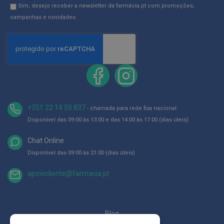
na
Newsletter
Sim, desejo receber a newsletter da farmácia.pt com promoções,
D
Newsletter:
GDPR
campanhas e novidades.
e
Consent
s
i
n
f
e
t
a
n
t
e
+351 22 14 50 837
- chamada para rede fixa nacional
s
Disponível das 09:00 às 13:00 e das 14:00 às 17:00 (dias úteis)
T
e
Chat Online
s
t
Disponível das 09:00 às 21:00 (dias úteis)
e
s
apoiocliente@farmacia.pt
A
c
e
s
Blog
s