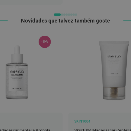
LISTA
DE
DESEJOS
Novidades que talvez também goste
-19%
SKIN1004
adagascar Centella Ampola
Skin1004 Madagascar Centell