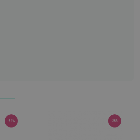
-31%
-28%