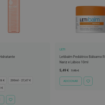
LETI
 Hidratante
Letibalm Pediátrico Bálsamo 
Nariz e Lábios 10ml
Preço
Preço
5,49 €
7,95 €
Especial
Normal
26 €
200ml - 27,47 €
ADICIONAR
ADICIONAR
À
8 €
LISTA
DE
DESEJOS
R
ADICIONAR
À