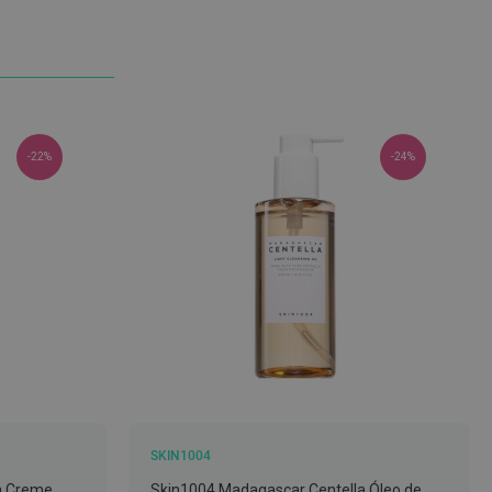
-22%
-24%
SKIN1004
a Creme
Skin1004 Madagascar Centella Óleo de