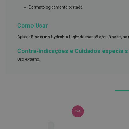
e
Dermatologicamente testado
proteções
Meias
Como Usar
de
descanso
Aplicar
Bioderma Hydrabio Light
de manhã e/ou à noite, no 
Gretas,
Calosidades
Contra-indicações e Cuidados especiais
e
Uso externo.
Secura
Desodorizantes
e
Antitranspirantes
Antifúngicos
Cuidados
das
-34%
unhas
Utensílios