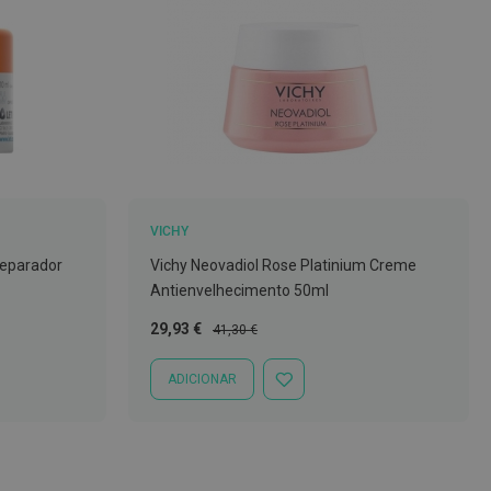
VICHY
Reparador
Vichy Neovadiol Rose Platinium Creme
Antienvelhecimento 50ml
Preço
Preço
29,93 €
41,30 €
Especial
Normal
ADICIONAR
ADICIONAR
À
LISTA
DE
DESEJOS