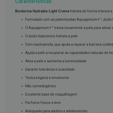
Características
branqueamento
Bioderma Hydrabio Light Creme
hidrata de forma intensa e
Covid-
19
Formulado com as patenteadas Aquagenium+™, ácido h
Máscaras
O Aquagenium+™ treina novamente a pele para ativar a
e
O ácido hialurónico hidrata a pele
Viseiras
Com niacinamida, que ajuda a reparar a barreira cutân
Desinfetantes
Ajuda a pele a recuperar as capacidades naturais de h
Testes
Alisa a pele e aumenta a luminosidade
Acessórios
Garante tolerância e suavidade
Luvas
Textura ligeira e envolvente
Podologia
Pés
Não comedogénico
e
Excelente base de maquilhagem
pernas
cansadas
Perfume fresco e leve
Palmilhas
Adequado para adultos e adolescentes