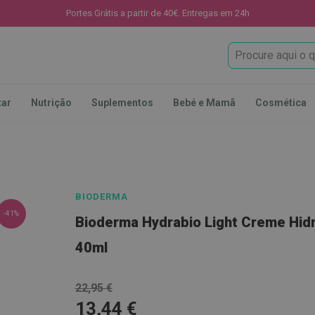
Portes Grátis a partir de 40€. Entregas em 24h
Procura
tar
Nutrição
Suplementos
Bebé e Mamã
Cosmética
BIODERMA
-41%
Bioderma Hydrabio Light Creme Hidr
40ml
22,95 €
13,44 €