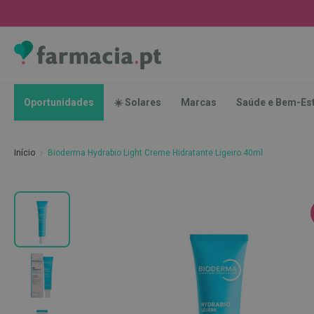
Oportunidades
☀️
Solares
Marcas
Saúde
Oportunidades
☀️ Solares
Marcas
Saúde e Bem-Es
e
Bem-
Estar
Início
Bioderma Hydrabio Light Creme Hidratante Ligeiro 40ml
Higiene
Oral
Escovas
Saltar
Pastas
para
dentífricas
o
final
Escovilhões
da
e
Galeria
Raspadores
de
de
imagens