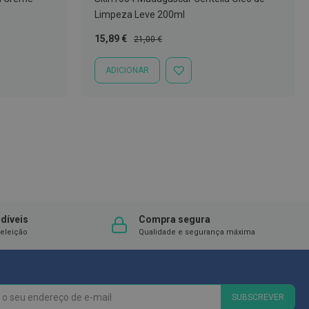
Limpeza Leve 200ml
Preço
Preço
15,89 €
21,00 €
Especial
Normal
ADICIONAR
ADICIONAR
À
LISTA
DE
DESEJOS
díveis
Compra segura
eleição
Qualidade e segurança máxima
SUBSCREVER