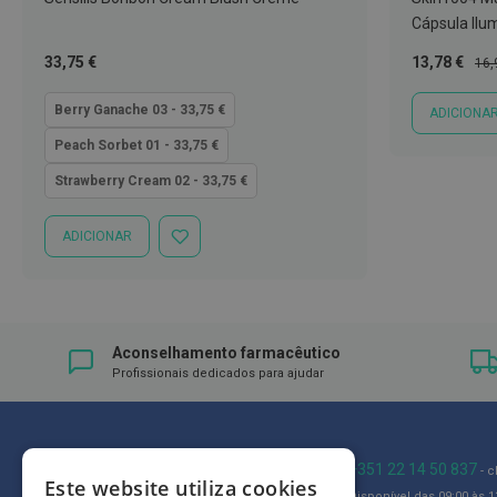
Íntimos
Cápsula Ilu
Higiene
Tão
Preço
Pre
33,75 €
13,78 €
16,
íntima
baixo
Especial
Nor
e
quanto
Berry Ganache 03 - 33,75 €
ADICIONA
Cuidados
Peach Sorbet 01 - 33,75 €
Copos
menstruais,
Strawberry Cream 02 - 33,75 €
pensos
e
ADICIONAR
ADICIONAR
tampões
À
LISTA
Incontinência
DE
DESEJOS
Suplementos
Aconselhamento farmacêutico
Primeiros
Profissionais dedicados para ajudar
Socorros
Pensos
Compressas,
Blog
+351 22 14 50 837
- 
Ligaduras,
Este website utiliza cookies
Disponível das 09:00 às 13