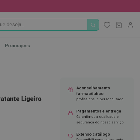
PROCURA
O Meu Ca
MODIFI
Promoções
Aconselhamento
farmacêutico
atante Ligeiro
profissional e personalizado.
Pagamentos e entrega
Garantimos a qualidade e
segurança do nosso serviço
Extenso catálogo
Disponibilizamos uma vasta