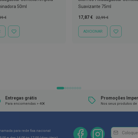
minadora 50ml
Suavizante 75ml
ço
Preço
Preço
17,87 €
99 €
22,99 €
mal
Especial
Normal
R
ADICIONAR
ADICIONAR
ADICIONAR
À
À
LISTA
LISTA
DE
DE
DESEJOS
DESEJOS
Entregas grátis
Promoções Imper
Para encomendas > 40€
Nos seus produtos de 
Newsletter
Inscreva-
chamada para rede fixa nacional
se
:00 e das 14:00 às 17:00 (dias úteis)