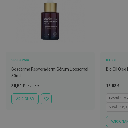
Nariz
e
Garganta
Sexualidade
Preservativos
Lubrificantes
Acessórios
SESDERMA
BIO OIL
Suplementos
Sesderma Resveraderm Sérum Liposomal
Bio Oil Óleo
alimentares
30ml
Testes
Preço
Preço
Tão
38,51 €
12,88 €
de
57,95 €
Especial
Normal
baixo
gravidez
quanto
125ml - 19,
ADICIONAR
ADICIONAR
Testes
À
60ml - 12,8
de
LISTA
DE
ovulação
DESEJOS
ADICIONA
Diversos