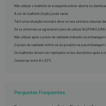
Nariz
Não utilizar o toalhete se a saqueta estiver aberta ou danifica
e
A cor do toalhete (loção) pode variar.
Garganta
Tal é uma situação normal e deve-se aos extratos naturais da
Sexualidade
Preservativos
Se os sintomas se agravarem pare de utilizar BLEPHACLEAN 
Lubrificantes
Não utilizar após o prazo de validade indicado na embalagem 
Acessórios
O prazo de validade refere-se ao produto na sua embalagem 
Suplementos
Os toalhetes devem ser rejeitados no lixo doméstico após a ut
alimentares
Conservar entre 8 e 25°C.
Testes
de
gravidez
Testes
de
Perguntas Frequentes
ovulação
Diversos