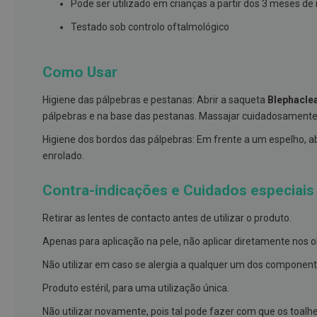
Pode ser utilizado em crianças a partir dos 3 meses de
e
proteções
Testado sob controlo oftalmológico
Meias
de
Como Usar
descanso
Higiene das pálpebras e pestanas: Abrir a saqueta
Blephacle
Gretas,
pálpebras e na base das pestanas. Massajar cuidadosament
Calosidades
e
Higiene dos bordos das pálpebras: Em frente a um espelho, 
Secura
enrolado.
Desodorizantes
Contra-indicações e Cuidados especiais
e
Antitranspirantes
Retirar as lentes de contacto antes de utilizar o produto.
Antifúngicos
Apenas para aplicação na pele, não aplicar diretamente nos o
Cuidados
Não utilizar em caso se alergia a qualquer um dos component
das
unhas
Produto estéril, para uma utilização única.
Utensílios
Não utilizar novamente, pois tal pode fazer com que os toa