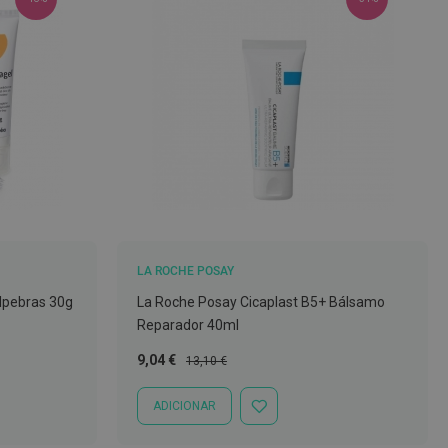
LA ROCHE POSAY
lpebras 30g
La Roche Posay Cicaplast B5+ Bálsamo
Reparador 40ml
Preço
Preço
9,04 €
13,10 €
Especial
Normal
ADICIONAR
ADICIONAR
À
LISTA