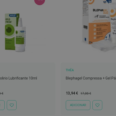
THÉA
olirio Lubrificante 10ml
Blephagel Compressa + Gel Pá
o
Preço
Preço
13,94 €
0 €
17,00 €
al
Especial
Normal
R
ADICIONAR
ADICIONAR
ADICIONAR
À
À
LISTA
LISTA