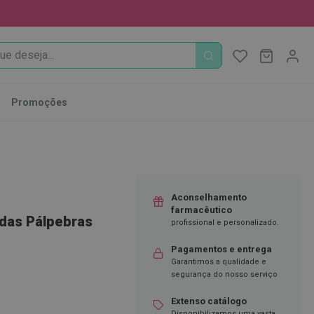
PROCURA
O Meu Ca
MODIFI
Promoções
Aconselhamento
farmacêutico
 das Pálpebras
profissional e personalizado.
Pagamentos e entrega
Garantimos a qualidade e
segurança do nosso serviço
Extenso catálogo
Disponibilizamos uma vasta