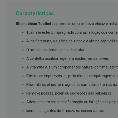
branqueamento
Características
Covid-
19
Blephaclean Toalhetes
promove uma limpeza eficaz e hidrata
Máscaras
e
Toalhete estéril, impregnado com uma loção que contém áci
Viseiras
A Iris florentina, o sulfato de zinco e a glicina capril
Desinfetantes
O ácido hialurónico ajuda a hidratar
Testes
A centelha asiática regenera epidermes sensíveis
Acessórios
A vitamina A é um componentes natural do filme lacrim
Luvas
Elimina as impurezas, as películas e a maquilhagem na
Podologia
Não irrita os olhos nem agride as camadas externas d
Pés
Remove poeiras, pólen ou secreções das pálpebras
e
pernas
Adequado em caso de inflamação ou infeção nas pálpebr
cansadas
Isento de agentes de limpeza ou conservantes
Palmilhas