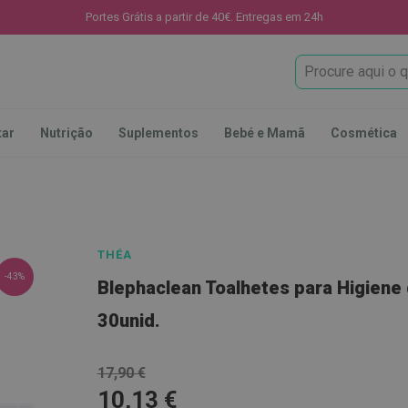
Portes Grátis a partir de 40€. Entregas em 24h
Procura
tar
Nutrição
Suplementos
Bebé e Mamã
Cosmética
THÉA
-43%
Blephaclean Toalhetes para Higiene
30unid.
17,90 €
10,13 €