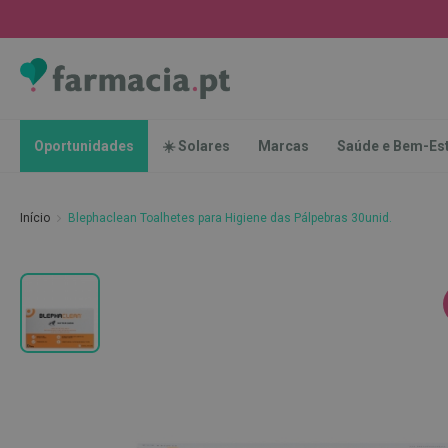
Oportunidades
☀️
Solares
Marcas
Saúde
Oportunidades
☀️ Solares
Marcas
Saúde e Bem-Es
e
Bem-
Estar
Início
Blephaclean Toalhetes para Higiene das Pálpebras 30unid.
Higiene
Oral
Escovas
Saltar
Pastas
para
dentífricas
o
final
Escovilhões
da
e
Galeria
Raspadores
de
de
imagens