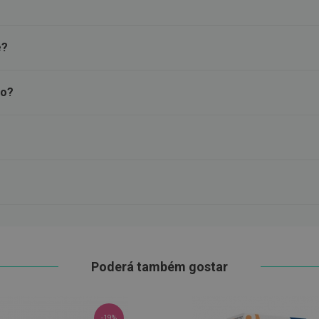
e?
to?
Poderá também gostar
-19%