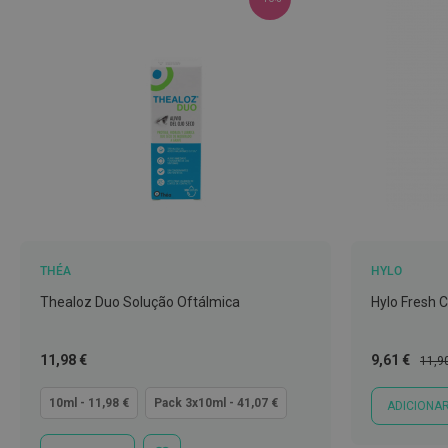
Íntimos
Higiene
íntima
e
Cuidados
Copos
menstruais,
pensos
e
tampões
Incontinência
THÉA
HYLO
Suplementos
Thealoz Duo Solução Oftálmica
Hylo Fresh C
Primeiros
Socorros
Tão
Preço
Preç
11,98 €
9,61 €
11,9
Pensos
baixo
Especial
Norm
quanto
10ml - 11,98 €
Pack 3x10ml - 41,07 €
ADICIONA
Compressas,
Ligaduras,