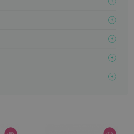
-18%
-31%