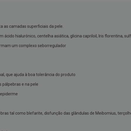
 as camadas superficiais da pele.
do hialurónico, centelha asiática, glicina capriloil, Iris florentina, su
oil formam um complexo seborregulador
al, que ajuda à boa tolerância do produto
s pálpebras e na pele
a epiderme
as tal como blefarite, disfunção das glândulas de Meibomius, terçolh