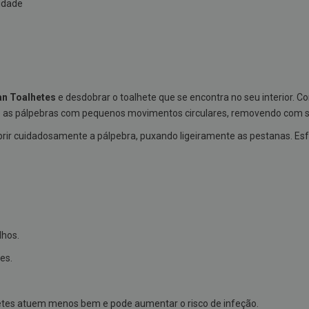
 idade
an Toalhetes
e desdobrar o toalhete que se encontra no seu interior. C
e as pálpebras com pequenos movimentos circulares, removendo com s
abrir cuidadosamente a pálpebra, puxando ligeiramente as pestanas. E
lhos.
es.
lhetes atuem menos bem e pode aumentar o risco de infeção.