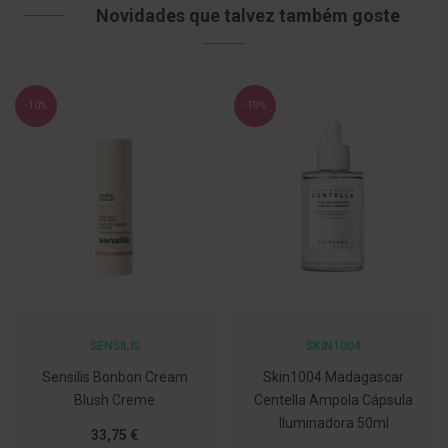
Novidades que talvez também goste
C
o
v
i
d
-10%
-19%
-
1
9
M
á
s
c
a
r
a
s
e
V
i
SENSILIS
SKIN1004
s
e
Sensilis Bonbon Cream
Skin1004 Madagascar
i
Blush Creme
Centella Ampola Cápsula
r
Iluminadora 50ml
a
Tão
33,75 €
s