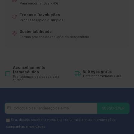
ó
Para encomendas > 40€
r
i
Trocas e Devoluções
o
s
Processo rápido e simples
L
Sustentabilidade
u
Temos práticas de redução de desperdício
v
a
s
P
o
Aconselhamento
Entregas grátis
d
farmacêutico
Para encomendas > 40€
Profissionais dedicados para
o
ajudar
l
o
g
i
a
Newsletter
Inscreva-
SUBSCREVER
se
P
na
Newsletter
é
Sim, desejo receber a newsletter da farmácia.pt com promoções,
s
Newsletter:
GDPR
campanhas e novidades.
e
Consent