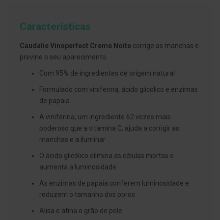
g
u
a
Características
C
Caudalie Vinoperfect Creme Noite
corrige as manchas e
o
l
previne o seu aparecimento.
u
t
Com 95% de ingredientes de origem natural
ó
r
Formulado com viniferina, ácido glicólico e enzimas
i
de papaia
o
s
A viniferina, um ingrediente 62 vezes mais
e
e
poderoso que a vitamina C, ajuda a corrigir as
l
manchas e a iluminar
i
x
O ácido glicólico elimina as células mortas e
i
r
aumenta a luminosidade
e
s
As enzimas de papaia conferem luminosidade e
reduzem o tamanho dos poros
F
i
Alisa e afina o grão de pele
o