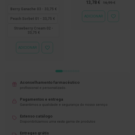
baixo
Preço
Preço
13,78 €
16,99 €
quanto
Especial
Normal
D
Berry Ganache 03 - 33,75 €
e
ADICIONAR
s
ADICIONAR
Peach Sorbet 01 - 33,75 €
i
À
n
LISTA
Strawberry Cream 02 -
f
33,75 €
DE
e
DESEJOS
t
a
ADICIONAR
ADICIONAR
n
À
t
LISTA
e
DE
s
DESEJOS
T
e
Aconselhamento farmacêutico
s
profissional e personalizado.
t
e
Pagamentos e entrega
s
Garantimos a qualidade e segurança do nosso serviço
A
Extenso catálogo
c
e
Disponibilizamos uma vasta gama de produtos
s
s
Entregas grátis