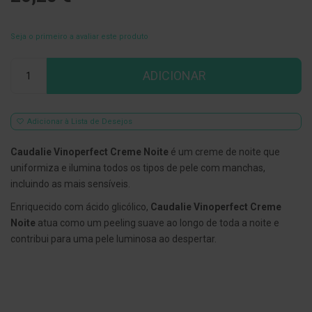
E
s
Seja o primeiro a avaliar este produto
c
o
v
Qtd
ADICIONAR
i
l
h
õ
e
Adicionar à Lista de Desejos
s
e
Caudalie Vinoperfect Creme Noite
é um creme de noite que
R
a
uniformiza e ilumina todos os tipos de pele com manchas,
s
incluindo as mais sensíveis.
p
a
Enriquecido com ácido glicólico,
Caudalie Vinoperfect Creme
d
o
Noite
atua como um peeling suave ao longo de toda a noite e
r
contribui para uma pele luminosa ao despertar.
e
s
d
e
l
í
n