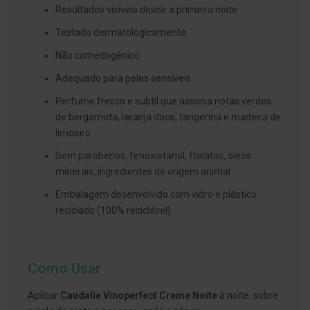
s
Resultados visíveis desde a primeira noite
d
e
Testado dermatologicamente
n
t
Não comedogénico
á
r
Adequado para peles sensíveis
i
o
Perfume fresco e subtil que associa notas verdes
s
de bergamota, laranja doce, tangerina e madeira de
A
limoeiro
f
e
Sem parabenos, fenoxietanol, ftalatos, óleos
ç
õ
minerais, ingredientes de origem animal
e
s
Embalagem desenvolvida com vidro e plástico
d
reciclado (100% reciclável)
a
b
o
c
a
Como Usar
e
M
a
Aplicar
Caudalie Vinoperfect Creme Noite
à noite, sobre
u