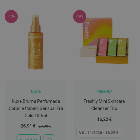
C
o
-10%
-19%
v
i
d
-
1
9
M
á
s
c
a
r
a
NUXE
FRESHLY
s
e
Nuxe Bruma Perfumada
Freshly Mini Skincare
V
i
Corpo e Cabelo Sensual Era
Cleanser Trio
s
Gold 100ml
e
Tão
16,22 €
i
baixo
Preço
Preço
26,91 €
29,90 €
r
quanto
Especial
Normal
a
VAL 11/2026 - 16,22 €
s