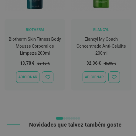
t
e
t
o
r
e
BIOTHERM
ELANCYL
s
Biotherm Skin Fitness Body
Elancyl My Coach
K
Mousse Corporal de
Concentrado Anti-Celulite
i
Limpeza 200ml
200ml
t
s
Preço
Preço
Preço
Preço
d
13,78 €
32,36 €
23,15 €
45,05 €
e
Especial
Normal
Especial
Normal
b
ADICIONAR
ADICIONAR
r
ADICIONAR
ADICIONAR
a
À
À
n
LISTA
LISTA
q
DE
DE
u
DESEJOS
DESEJOS
e
a
m
e
n
Novidades que talvez também goste
t
o