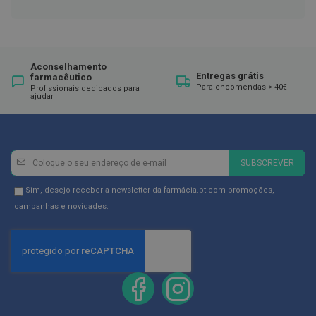
ó
r
i
o
s
Aconselhamento
L
Entregas grátis
farmacêutico
u
Para encomendas > 40€
Profissionais dedicados para
v
ajudar
a
s
P
Newsletter
Inscreva-
o
SUBSCREVER
d
se
o
na
Newsletter
Sim, desejo receber a newsletter da farmácia.pt com promoções,
l
Newsletter:
GDPR
campanhas e novidades.
o
g
Consent
i
a
P
é
s
e