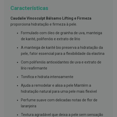
g
u
Características
a
Caudalie Vinosculpt Bálsamo Lifting e Firmeza
C
proporciona hidratação e firmeza à pele.
o
l
Formulado com óleo de grainha de uva, manteiga
u
t
de karité, polifenóis e extrato de lírio
ó
r
A manteiga de karité bio preserva a hidratação da
i
pele, fator essencial para a flexibilidade da elastina
o
s
Com polifenóis antioxidantes de uva e extrato de
e
e
lírio reafirmante
l
i
Tonifica e hidrata intensamente
x
i
Ajuda a remodelar e alisa a pele Mantém a
r
hidratação natural para uma pele mais flexível
e
s
Perfume suave com delicadas notas de flor de
F
laranjeira
i
o
Textura agradável que deixa a pele sem sensação