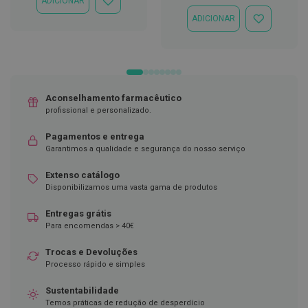
ADICIONAR
ADICIONAR
À
D
ADICIONAR
ADICIONAR
LISTA
e
À
DE
s
LISTA
DESEJOS
i
DE
n
DESEJOS
f
e
t
Aconselhamento farmacêutico
a
profissional e personalizado.
n
t
Pagamentos e entrega
e
Garantimos a qualidade e segurança do nosso serviço
s
Extenso catálogo
T
e
Disponibilizamos uma vasta gama de produtos
s
t
Entregas grátis
e
Para encomendas > 40€
s
Trocas e Devoluções
A
Processo rápido e simples
c
e
s
Sustentabilidade
s
Temos práticas de redução de desperdício