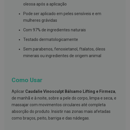
s
oleosa após a aplicação
d
e
Pode ser aplicado em peles sensíveis e em
n
t
mulheres grávidas
á
r
Com 97% de ingredientes naturais
i
o
Testado dermatologicamente
s
Sem parabenos, fenoxietanol, ftalatos, óleos
A
minerais ou ingredientes de origem animal
f
e
ç
õ
e
Como Usar
s
d
a
Aplicar
Caudalie Vinosculpt Bálsamo Lifting e Firmeza
,
b
de manhã e à noite, sobre a pele do corpo, limpa e seca, e
o
c
massajar com movimentos circulares até completa
a
absorção do produto. Insistir nas zonas mais afetadas
e
M
como braços, peito, barriga e das nádegas.
a
u