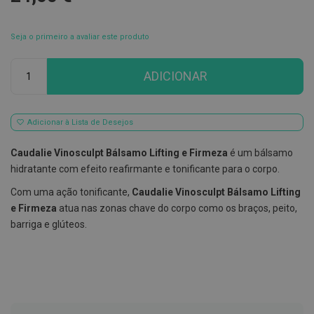
E
s
Seja o primeiro a avaliar este produto
c
o
v
Qtd
ADICIONAR
i
l
h
õ
e
Adicionar à Lista de Desejos
s
e
Caudalie Vinosculpt Bálsamo Lifting e Firmeza
é um bálsamo
R
a
hidratante com efeito reafirmante e tonificante para o corpo.
s
p
Com uma ação tonificante,
Caudalie Vinosculpt Bálsamo Lifting
a
e Firmeza
atua nas zonas chave do corpo como os braços, peito,
d
o
barriga e glúteos.
r
e
s
d
e
l
í
n