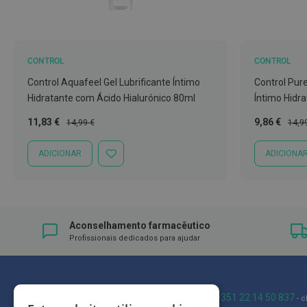
Íntimos
Higiene
íntima
e
CONTROL
CONTROL
Cuidados
Control Aquafeel Gel Lubrificante Íntimo
Control Pure
Copos
Hidratante com Ácido Hialurónico 80ml
Íntimo Hidr
menstruais,
Preço
Preço
Preço
Preç
11,83 €
9,86 €
14,99 €
14,9
pensos
Especial
Normal
Especial
Norm
e
ADICIONAR
ADICIONA
ADICIONAR
tampões
À
LISTA
Incontinência
DE
DESEJOS
Suplementos
Aconselhamento farmacêutico
Primeiros
Profissionais dedicados para ajudar
Socorros
Pensos
Compressas,
Ligaduras,
Blog
+351 22 14 50 837
- 