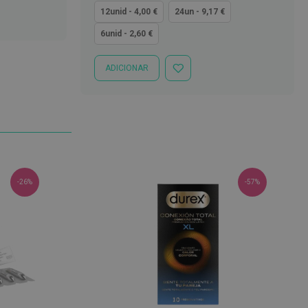
quanto
12unid - 4,00 €
24un - 9,17 €
6unid - 2,60 €
ADICIONAR
ADICIONAR
À
LISTA
DE
DESEJOS
-26%
-57%