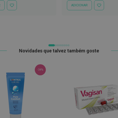
R
ADICIONAR
ADICIONAR
ADICIONAR
À
À
LISTA
LISTA
DE
DE
DESEJOS
DESEJOS
Novidades que talvez também goste
-34%