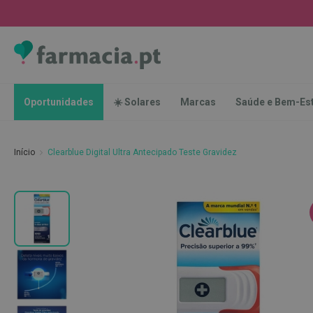
Oportunidades
☀️
Solares
Marcas
Saúde
Oportunidades
☀️ Solares
Marcas
Saúde e Bem-Es
e
Bem-
Estar
Início
Clearblue Digital Ultra Antecipado Teste Gravidez
Higiene
Oral
Escovas
Saltar
Pastas
para
dentífricas
o
final
Escovilhões
da
e
Galeria
Raspadores
de
de
imagens