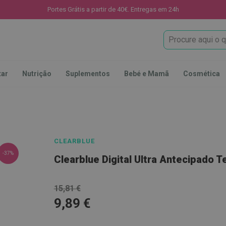
Portes Grátis a partir de 40€. Entregas em 24h
Procura
tar
Nutrição
Suplementos
Bebé e Mamã
Cosmética
CLEARBLUE
-37%
Clearblue Digital Ultra Antecipado 
15,81 €
9,89 €