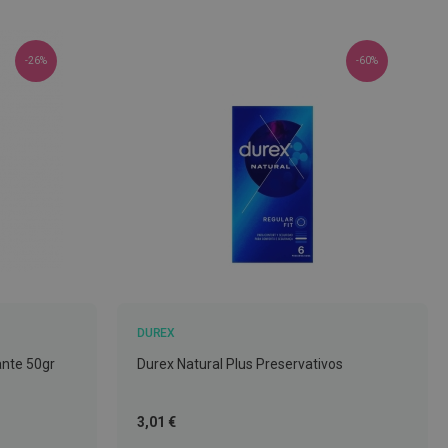
-26%
-60%
DUREX
ante 50gr
Durex Natural Plus Preservativos
Tão
3,01 €
baixo