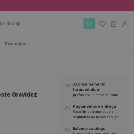
PROCURA
O Meu Ca
MODIFI
Promoções
Aconselhamento
farmacêutico
Teste Gravidez
profissional e personalizado.
Pagamentos e entrega
Garantimos a qualidade e
segurança do nosso serviço
Extenso catálogo
Disponibilizamos uma vasta