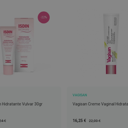
-22%
VAGISAN
 Hidratante Vulvar 30gr
Vagisan Creme Vaginal Hidrat
ço
Preço
Preço
16,25 €
24 €
22,00 €
mal
Especial
Normal