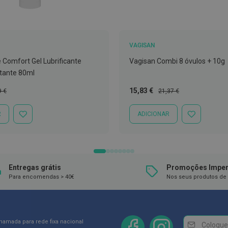
VAGISAN
 Comfort Gel Lubrificante
Vagisan Combi 8 óvulos + 10g
atante 80ml
o
Preço
Preço
15,83 €
9 €
21,37 €
al
Especial
Normal
R
ADICIONAR
ADICIONAR
ADICIONAR
À
À
LISTA
LISTA
DE
DE
DESEJOS
DESEJOS
Entregas grátis
Promoções Imper
Para encomendas > 40€
Nos seus produtos de 
Newsletter
Inscreva-
chamada para rede fixa nacional