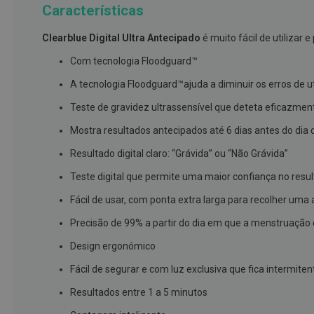
Características
branqueamento
Covid-
Clearblue Digital Ultra Antecipado
é muito fácil de utilizar 
19
Com tecnologia Floodguard™
Máscaras
A tecnologia Floodguard™ajuda a diminuir os erros de ut
e
Viseiras
Teste de gravidez ultrassensível que deteta eficazmen
Desinfetantes
Mostra resultados antecipados até 6 dias antes do dia
Testes
Resultado digital claro: “Grávida” ou “Não Grávida”
Acessórios
Teste digital que permite uma maior confiança no resu
Luvas
Fácil de usar, com ponta extra larga para recolher um
Podologia
Precisão de 99% a partir do dia em que a menstruação d
Pés
Design ergonómico
e
pernas
Fácil de segurar e com luz exclusiva que fica intermite
cansadas
Resultados entre 1 a 5 minutos
Palmilhas