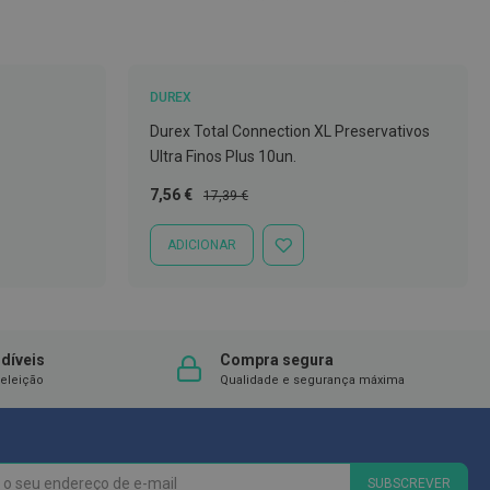
DUREX
Durex Total Connection XL Preservativos
Ultra Finos Plus 10un.
Preço
Preço
7,56 €
17,39 €
Especial
Normal
ADICIONAR
ADICIONAR
À
LISTA
DE
DESEJOS
díveis
Compra segura
eleição
Qualidade e segurança máxima
SUBSCREVER