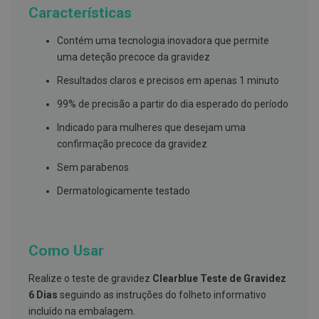
g
Características
u
a
Contém uma tecnologia inovadora que permite
C
uma deteção precoce da gravidez
o
l
Resultados claros e precisos em apenas 1 minuto
u
t
99% de precisão a partir do dia esperado do período
ó
r
Indicado para mulheres que desejam uma
i
confirmação precoce da gravidez
o
s
Sem parabenos
e
e
Dermatologicamente testado
l
i
x
i
r
Como Usar
e
s
Realize o teste de gravidez
Clearblue Teste de Gravidez
F
6 Dias
seguindo as instruções do folheto informativo
i
o
incluído na embalagem.