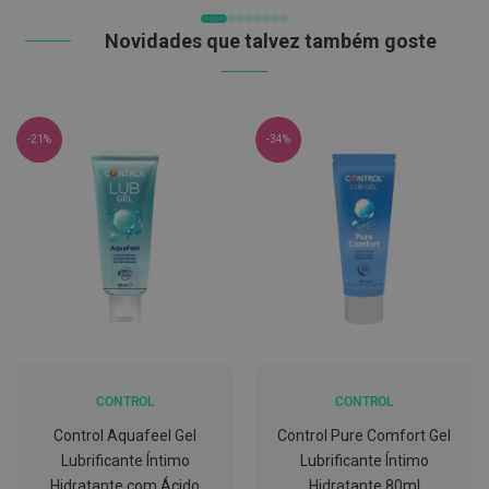
t
e
Novidades que talvez também goste
t
o
r
e
s
-21%
-34%
K
i
t
s
d
e
b
r
a
n
q
u
e
a
m
CONTROL
CONTROL
e
Control Aquafeel Gel
Control Pure Comfort Gel
n
t
Lubrificante Íntimo
Lubrificante Íntimo
o
Hidratante com Ácido
Hidratante 80ml