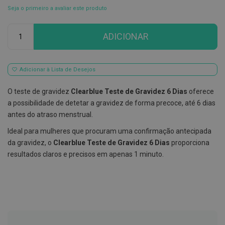
Seja o primeiro a avaliar este produto
E
s
Qtd
c
ADICIONAR
o
v
i
l
h
Adicionar à Lista de Desejos
õ
e
O teste de gravidez
Clearblue Teste de Gravidez 6 Dias
oferece
s
e
a possibilidade de detetar a gravidez de forma precoce, até 6 dias
R
antes do atraso menstrual.
a
s
Ideal para mulheres que procuram uma confirmação antecipada
p
a
da gravidez, o
Clearblue Teste de Gravidez 6 Dias
proporciona
d
resultados claros e precisos em apenas 1 minuto.
o
r
e
s
d
e
l
í
n