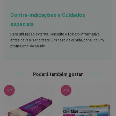
s
d
e
n
Contra-indicações e Cuidados
t
á
especiais
r
i
o
Para utilização externa. Consulte o folheto informativo
s
antes de realizar o teste. Em caso de dúvida, consulte um
profissional de saúde.
A
f
e
ç
õ
e
s
Poderá também gostar
d
a
b
o
-58%
-40%
c
a
e
M
a
u