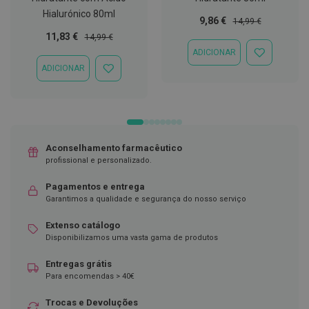
Hialurónico 80ml
C
Preço
Preço
9,86 €
14,99 €
o
Especial
Normal
Preço
Preço
11,83 €
14,99 €
v
Especial
Normal
i
ADICIONAR
ADICIONAR
d
À
ADICIONAR
ADICIONAR
-
LISTA
À
1
DE
LISTA
9
DESEJOS
DE
DESEJOS
M
á
Aconselhamento farmacêutico
s
c
profissional e personalizado.
a
r
Pagamentos e entrega
a
Garantimos a qualidade e segurança do nosso serviço
s
e
Extenso catálogo
V
i
Disponibilizamos uma vasta gama de produtos
s
e
Entregas grátis
i
Para encomendas > 40€
r
a
Trocas e Devoluções
s