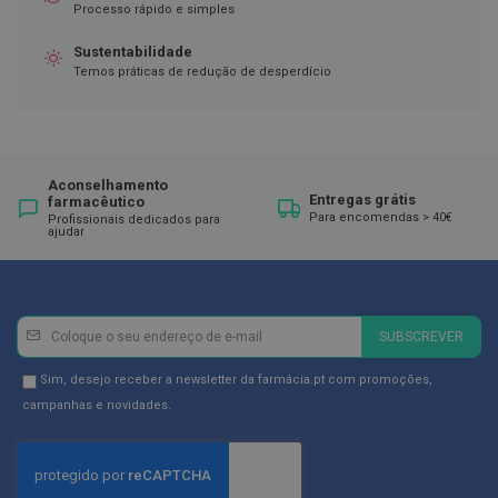
Processo rápido e simples
D
e
Sustentabilidade
s
Temos práticas de redução de desperdício
i
n
f
e
t
a
Aconselhamento
n
Entregas grátis
farmacêutico
t
Para encomendas > 40€
Profissionais dedicados para
e
ajudar
s
T
e
s
Newsletter
Inscreva-
t
SUBSCREVER
se
e
s
na
Newsletter
Sim, desejo receber a newsletter da farmácia.pt com promoções,
Newsletter:
GDPR
campanhas e novidades.
A
c
Consent
e
s
s