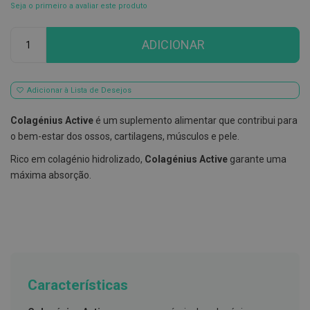
Seja o primeiro a avaliar este produto
E
s
Qtd
c
ADICIONAR
o
v
i
l
Adicionar à Lista de Desejos
h
õ
e
Colagénius Active
é um suplemento alimentar que contribui para
s
o bem-estar dos ossos, cartilagens, músculos e pele.
e
R
Rico em colagénio hidrolizado,
Colagénius Active
garante uma
a
s
máxima absorção.
p
a
d
o
r
e
s
d
e
Características
l
í
n