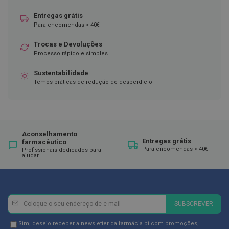
ó
r
Entregas grátis
i
Para encomendas > 40€
o
s
Trocas e Devoluções
L
Processo rápido e simples
u
v
Sustentabilidade
a
Temos práticas de redução de desperdício
s
P
o
d
o
Aconselhamento
Entregas grátis
l
farmacêutico
Para encomendas > 40€
o
Profissionais dedicados para
ajudar
g
i
a
P
Newsletter
Inscreva-
SUBSCREVER
é
se
s
e
na
Newsletter
Sim, desejo receber a newsletter da farmácia.pt com promoções,