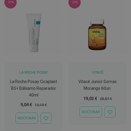
-31%
-26%
t
e
t
o
r
e
s
K
i
t
s
d
e
b
LA ROCHE POSAY
VITACÊ
r
a
La Roche Posay Cicaplast
Vitacê Junior Gomas
n
B5+ Bálsamo Reparador
Morango 60un.
q
u
40ml
e
Preço
Preço
19,02 €
25,57 €
a
Especial
Normal
Preço
Preço
9,04 €
13,10 €
m
Especial
Normal
e
ADICIONAR
ADICIONAR
n
ADICIONAR
À
ADICIONAR
t
LISTA
À
o
DE
LISTA