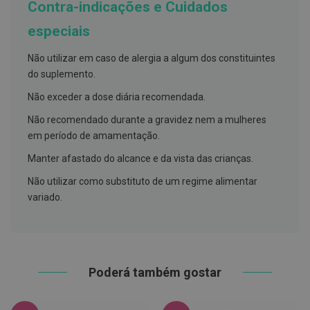
Contra-indicações e Cuidados
h
á
l
especiais
i
t
Não utilizar em caso de alergia a algum dos constituintes
o
do suplemento.
P
r
Não exceder a dose diária recomendada.
ó
t
Não recomendado durante a gravidez nem a mulheres
e
em período de amamentação.
s
e
Manter afastado do alcance e da vista das crianças.
s
d
Não utilizar como substituto de um regime alimentar
e
n
variado.
t
á
r
i
a
s
Poderá também gostar
e
P
r
o