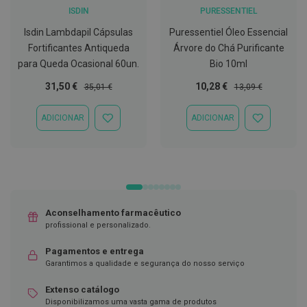
ISDIN
PURESSENTIEL
D
e
Isdin Lambdapil Cápsulas
Puressentiel Óleo Essencial
s
Fortificantes Antiqueda
Árvore do Chá Purificante
i
n
para Queda Ocasional 60un.
Bio 10ml
f
e
Preço
Preço
Preço
Preço
31,50 €
10,28 €
35,01 €
13,09 €
t
Especial
Normal
Especial
Normal
a
n
ADICIONAR
ADICIONAR
ADICIONAR
ADICIONAR
t
À
À
e
LISTA
LISTA
s
DE
DE
DESEJOS
DESEJOS
T
e
s
t
Aconselhamento farmacêutico
e
profissional e personalizado.
s
Pagamentos e entrega
A
Garantimos a qualidade e segurança do nosso serviço
c
e
s
Extenso catálogo
s
Disponibilizamos uma vasta gama de produtos