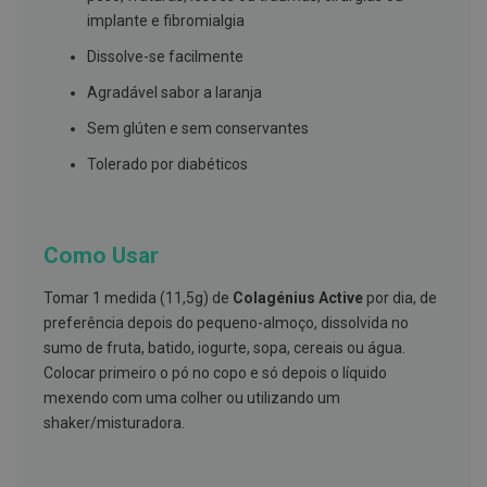
s
d
implante e fibromialgia
e
n
Dissolve-se facilmente
t
á
Agradável sabor a laranja
r
i
Sem glúten e sem conservantes
o
s
Tolerado por diabéticos
A
f
e
ç
Como Usar
õ
e
Tomar 1 medida (11,5g) de
Colagénius Active
por dia, de
s
d
preferência depois do pequeno-almoço, dissolvida no
a
sumo de fruta, batido, iogurte, sopa, cereais ou água.
b
o
Colocar primeiro o pó no copo e só depois o líquido
c
mexendo com uma colher ou utilizando um
a
shaker/misturadora.
e
M
a
u