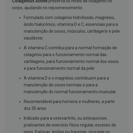
Colagénius Active
preserva os níveis de colagénio no
g
corpo, ajudando no rejuvenescimento.
u
a
Formulado com colagénio hidrolisado, magnésio,
C
ácido hialurónico, vitamina D e C, essenciais para a
o
manutenção de ossos, músculos, cartilagens e pele
l
u
saudáveis
t
ó
A vitamina C contribui para a normal formação de
r
colagénio para o funcionamento normal das
i
o
cartilagens, para funcionamento normal dos ossos
s
e para funcionamento normal da pele
e
e
A vitamina D e o magnésio contribuem para a
l
manutenção de ossos normais e para a
i
x
manutenção do normal funcionamento muscular
i
r
Recomendável para homens e mulheres, a partir
e
dos 30 anos
s
Indicado para a osteoartrite, ou osteoporose,
F
i
praticantes de exercício físico regular, excesso de
o
peso, fraturas, lesões ou traumas, cirurgias ou