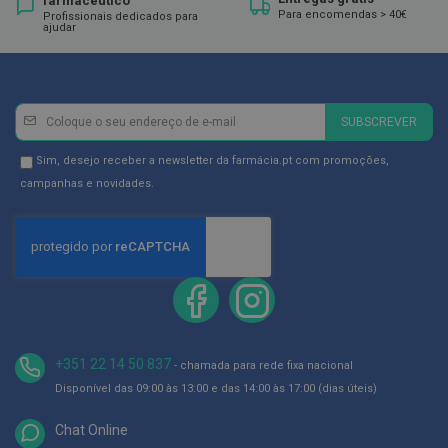
farmacêutico
ó
Para encomendas > 40€
Profissionais dedicados para
r
ajudar
i
o
s
L
Newsletter
Inscreva-
u
SUBSCREVER
v
se
a
na
Newsletter
Sim, desejo receber a newsletter da farmácia.pt com promoções,
s
Newsletter:
GDPR
campanhas e novidades.
P
Consent
o
d
o
l
o
g
i
a
+351 22 14 50 837
- chamada para rede fixa nacional
P
Disponível das 09:00 às 13:00 e das 14:00 às 17:00 (dias úteis)
é
s
Chat Online
e