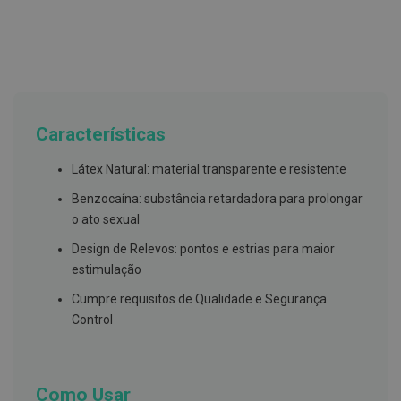
g
u
a
C
o
l
u
t
Características
ó
r
Látex Natural: material transparente e resistente
i
o
Benzocaína: substância retardadora para prolongar
s
e
o ato sexual
e
l
Design de Relevos: pontos e estrias para maior
i
estimulação
x
i
Cumpre requisitos de Qualidade e Segurança
r
e
Control
s
F
i
o
Como Usar