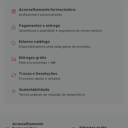
D
Aconselhamento farmacêutico
e
profissional e personalizado.
s
i
Pagamentos e entrega
n
f
Garantimos a qualidade e segurança do nosso serviço
e
t
Extenso catálogo
a
Disponibilizamos uma vasta gama de produtos
n
t
Entregas grátis
e
s
Para encomendas > 40€
T
Trocas e Devoluções
e
Processo rápido e simples
s
t
Sustentabilidade
e
Temos práticas de redução de desperdício
s
A
c
e
s
Aconselhamento
s
Entregas grátis