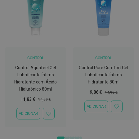
C
o
v
i
d
-
1
9
M
CONTROL
CONTROL
á
s
Control Aquafeel Gel
Control Pure Comfort Gel
c
Lubrificante Íntimo
Lubrificante Íntimo
a
r
Hidratante com Ácido
Hidratante 80ml
a
Hialurónico 80ml
s
Preço
Preço
9,86 €
14,99 €
e
Especial
Normal
Preço
Preço
11,83 €
14,99 €
V
Especial
Normal
i
ADICIONAR
ADICIONAR
s
À
ADICIONAR
ADICIONAR
e
LISTA
À
i
DE
LISTA
r
DESEJOS
DE
a
DESEJOS
s