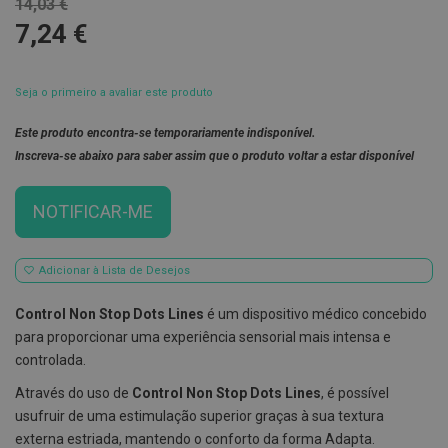
14,03 €
7,24 €
E
s
c
o
v
Seja o primeiro a avaliar este produto
i
l
Este produto encontra-se temporariamente indisponível.
h
õ
Inscreva-se abaixo para saber assim que o produto voltar a estar disponível
e
s
e
NOTIFICAR-ME
R
a
s
p
Adicionar à Lista de Desejos
a
d
Control Non Stop Dots Lines
é um dispositivo médico concebido
o
r
para proporcionar uma experiência sensorial mais intensa e
e
controlada.
s
d
Através do uso de
Control Non Stop Dots Lines
, é possível
e
l
usufruir de uma estimulação superior graças à sua textura
í
externa estriada, mantendo o conforto da forma Adapta.
n