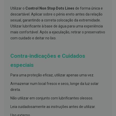
s
d
Utilizar o
Control Non Stop Dots Lines
de forma única e
e
n
descartável. Aplicar sobre o pénis ereto antes da relação
t
sexual, garantindo a correta colocação da extremidade.
á
r
Utilizar lubrificante à base de água para uma experiência
i
mais confortável. Após a ejaculação, retirar o preservativo
o
s
com cuidado e deitar no lixo.
A
f
Contra-indicações e Cuidados
e
ç
õ
especiais
e
s
Para uma proteção eficaz, utilizar apenas uma vez.
d
a
Armazenar num local fresco e seco, longe da luz solar
b
o
direta.
c
a
Não utilizar em conjunto com lubrificantes oleosos.
e
M
Leia cuidadosamente as instruções antes de utilizar.
a
u
Uso externo.