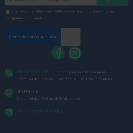
ó
se
r
i
na
Newsletter
Sim, desejo receber a newsletter da farmácia.pt com promoções,
o
Newsletter:
GDPR
campanhas e novidades.
s
Consent
L
u
v
a
s
P
o
d
+351 22 14 50 837
- chamada para rede fixa nacional
o
Disponível das 09:00 às 13:00 e das 14:00 às 17:00 (dias úteis)
l
o
Chat Online
g
i
Disponível das 09:00 às 21:00 (dias úteis)
a
apoiocliente@farmacia.pt
P
é
s
e