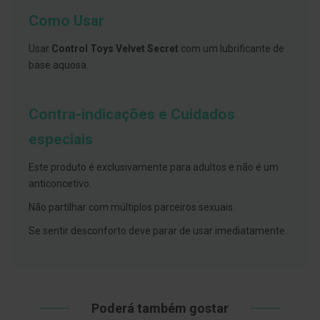
s
d
Como Usar
e
n
t
Usar
Control Toys Velvet Secret
com um lubrificante de
á
base aquosa.
r
i
o
s
Contra-indicações e Cuidados
A
especiais
f
e
ç
Este produto é exclusivamente para adultos e não é um
õ
anticoncetivo.
e
s
Não partilhar com múltiplos parceiros sexuais.
d
a
Se sentir desconforto deve parar de usar imediatamente.
b
o
c
a
e
M
a
Poderá também gostar
u