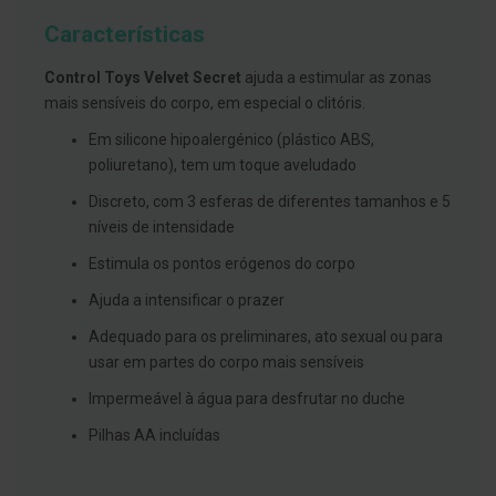
g
u
Características
a
Control Toys Velvet Secret
ajuda a estimular as zonas
C
mais sensíveis do corpo, em especial o clitóris.
o
l
Em silicone hipoalergénico (plástico ABS,
u
t
poliuretano), tem um toque aveludado
ó
r
Discreto, com 3 esferas de diferentes tamanhos e 5
i
níveis de intensidade
o
s
Estimula os pontos erógenos do corpo
e
e
l
Ajuda a intensificar o prazer
i
x
Adequado para os preliminares, ato sexual ou para
i
usar em partes do corpo mais sensíveis
r
e
Impermeável à água para desfrutar no duche
s
Pilhas AA incluídas
F
i
o