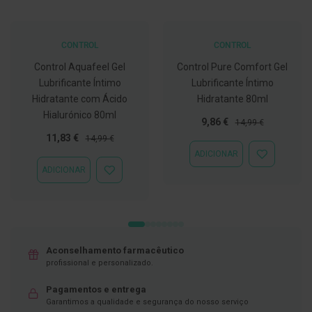
C
o
v
CONTROL
CONTROL
i
d
Control Aquafeel Gel
Control Pure Comfort Gel
-
Lubrificante Íntimo
Lubrificante Íntimo
1
Hidratante com Ácido
Hidratante 80ml
9
Hialurónico 80ml
Preço
Preço
9,86 €
14,99 €
M
Especial
Normal
Preço
Preço
11,83 €
á
14,99 €
s
Especial
Normal
ADICIONAR
ADICIONAR
c
À
ADICIONAR
a
ADICIONAR
LISTA
r
À
DE
a
LISTA
DESEJOS
s
DE
e
DESEJOS
V
i
s
Aconselhamento farmacêutico
e
profissional e personalizado.
i
r
Pagamentos e entrega
a
Garantimos a qualidade e segurança do nosso serviço
s