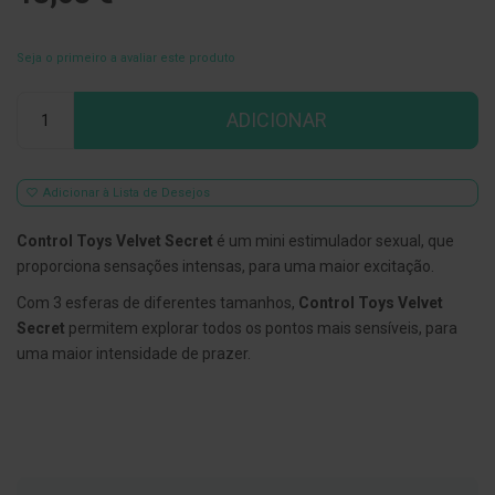
E
s
Seja o primeiro a avaliar este produto
c
o
v
Qtd
ADICIONAR
i
l
h
õ
e
Adicionar à Lista de Desejos
s
e
Control Toys Velvet Secret
é um mini estimulador sexual, que
R
a
proporciona sensações intensas, para uma maior excitação.
s
p
Com 3 esferas de diferentes tamanhos,
Control Toys Velvet
a
Secret
permitem explorar todos os pontos mais sensíveis, para
d
o
uma maior intensidade de prazer.
r
e
s
d
e
l
í
n