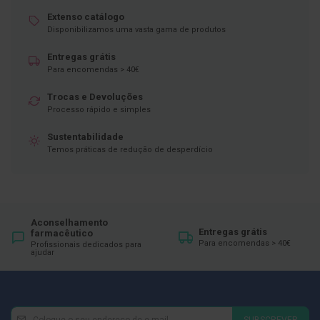
Extenso catálogo
D
Disponibilizamos uma vasta gama de produtos
e
s
i
Entregas grátis
n
Para encomendas > 40€
f
e
Trocas e Devoluções
t
Processo rápido e simples
a
n
t
Sustentabilidade
e
Temos práticas de redução de desperdício
s
T
e
s
t
Aconselhamento
e
Entregas grátis
farmacêutico
s
Para encomendas > 40€
Profissionais dedicados para
ajudar
A
c
e
s
s
Newsletter
Inscreva-
SUBSCREVER