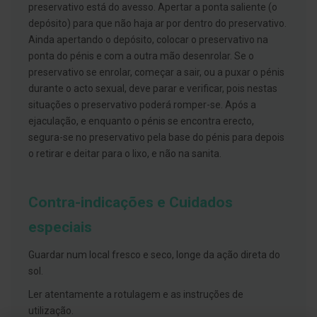
h
preservativo está do avesso. Apertar a ponta saliente (o
á
depósito) para que não haja ar por dentro do preservativo.
l
i
Ainda apertando o depósito, colocar o preservativo na
t
ponta do pénis e com a outra mão desenrolar. Se o
o
preservativo se enrolar, começar a sair, ou a puxar o pénis
P
durante o acto sexual, deve parar e verificar, pois nestas
r
situações o preservativo poderá romper-se. Após a
ó
t
ejaculação, e enquanto o pénis se encontra erecto,
e
segura-se no preservativo pela base do pénis para depois
s
o retirar e deitar para o lixo, e não na sanita.
e
s
d
e
Contra-indicações e Cuidados
n
t
á
especiais
r
i
Guardar num local fresco e seco, longe da ação direta do
a
s
sol.
e
P
Ler atentamente a rotulagem e as instruções de
r
utilização.
o