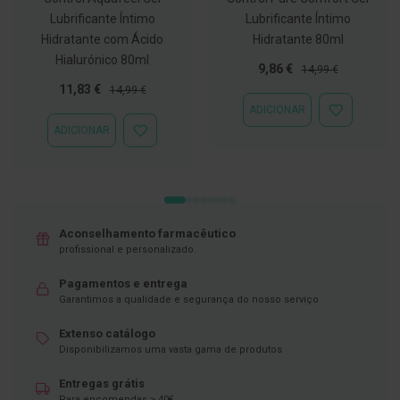
ó
r
Lubrificante Íntimo
Lubrificante Íntimo
i
Hidratante com Ácido
Hidratante 80ml
o
Hialurónico 80ml
s
Preço
Preço
9,86 €
14,99 €
Especial
Normal
Preço
Preço
11,83 €
14,99 €
L
Especial
Normal
u
ADICIONAR
ADICIONAR
v
À
ADICIONAR
a
ADICIONAR
LISTA
s
À
DE
LISTA
DESEJOS
DE
P
DESEJOS
o
d
o
Aconselhamento farmacêutico
l
profissional e personalizado.
o
g
Pagamentos e entrega
i
Garantimos a qualidade e segurança do nosso serviço
a
Extenso catálogo
P
Disponibilizamos uma vasta gama de produtos
é
s
Entregas grátis
e
Para encomendas > 40€