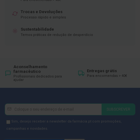
p
e
r
Trocas e Devoluções
n
Processo rápido e simples
a
s
Sustentabilidade
c
Temos práticas de redução de desperdício
a
n
s
a
d
a
s
Aconselhamento
Entregas grátis
farmacêutico
Para encomendas > 40€
P
Profissionais dedicados para
ajudar
a
l
m
i
l
Newsletter
Inscreva-
h
SUBSCREVER
a
se
s
na
Newsletter
e
Sim, desejo receber a newsletter da farmácia.pt com promoções,
p
Newsletter:
GDPR
campanhas e novidades.
r
Consent
o