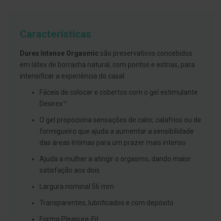
g
u
a
Características
C
o
Durex Intense Orgasmic
são preservativos concebidos
l
u
em látex de borracha natural, com pontos e estrias, para
t
intensificar a experiência do casal.
ó
r
Fáceis de colocar e cobertos com o gel estimulante
i
o
Desirex™
s
e
O gel propociona sensações de calor, calafrios ou de
e
formigueiro que ajuda a aumentar a sensibilidade
l
i
das áreas íntimas para um prazer mais intenso
x
i
Ajuda a mulher a atingir o orgasmo, dando maior
r
satisfação aos dois
e
s
Largura nominal 56 mm
F
Transparentes, lubrificados e com depósito
i
o
Forma Pleasure-Fit