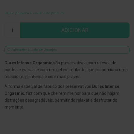
E
s
Seja o primeiro a avaliar este produto
c
o
Qtd
v
ADICIONAR
i
l
h
õ
Adicionar à Lista de Desejos
e
s
e
Durex Intense Orgasmic
são preservativos com relevos de
R
pontos e estrias, e com um gel estimulante, que proporciona uma
a
s
relação mais intensa e com mais prazer.
p
a
A forma especial de fabrico dos preservativos
Durex Intense
d
Orgasmic
, faz com que cheirem melhor para que não hajam
o
r
distrações desagradáveis, permitindo relaxar e desfrutar do
e
momento.
s
d
e
l
í
n