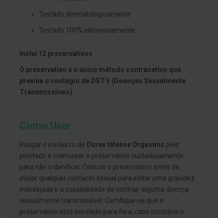
s
d
Testado dermatologicamente
e
n
Testado 100% eletronicamente
t
á
r
Inclui 12 preservativos
i
o
O preservativo é o único método contracetivo que
s
previne o contágio de DST's (Doenças Sexualmente
A
Transmissíveis).
f
e
ç
õ
Como Usar
e
s
d
Rasgar o invólucro de
Durex Intense Orgasmic
pelo
a
picotado e manusear o preservativo cuidadosamente,
b
o
para não o danificar. Colocar o preservativo antes de
c
iniciar qualquer contacto sexual para evitar uma gravidez
a
indesejada e a possibilidade de contrair alguma doença
e
M
sexualmente transmissível. Certifique-se que o
a
preservativo está enrolado para fora, caso contrário o
u