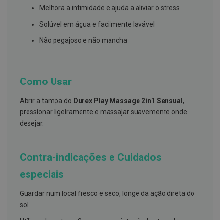
s
Melhora a intimidade e ajuda a aliviar o stress
d
e
Solúvel em água e facilmente lavável
n
t
Não pegajoso e não mancha
á
r
i
o
s
Como Usar
A
f
Abrir a tampa do
Durex Play Massage 2in1 Sensual
,
e
pressionar ligeiramente e massajar suavemente onde
ç
õ
desejar.
e
s
d
a
Contra-indicações e Cuidados
b
o
especiais
c
a
e
Guardar num local fresco e seco, longe da ação direta do
M
sol.
a
u