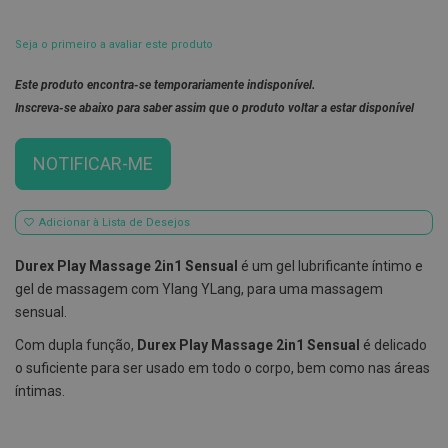
E
s
Seja o primeiro a avaliar este produto
c
o
Este produto encontra-se temporariamente indisponível.
v
i
Inscreva-se abaixo para saber assim que o produto voltar a estar disponível
l
h
õ
NOTIFICAR-ME
e
s
e
R
Adicionar à Lista de Desejos
a
s
Durex Play Massage 2in1 Sensual
é um gel lubrificante íntimo e
p
a
gel de massagem com Ylang YLang, para uma massagem
d
sensual.
o
r
Com dupla função,
Durex Play Massage 2in1 Sensual
é delicado
e
s
o suficiente para ser usado em todo o corpo, bem como nas áreas
d
íntimas.
e
l
í
n