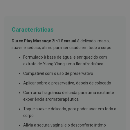
g
u
a
C
o
Características
l
u
Durex Play Massage 2in1 Sensual
é delicado, macio,
t
ó
suave e sedoso, ótimo para ser usado em todo o corpo.
r
i
Formulado à base de água, e enriquecido com
o
extrato de Ylang Ylang, uma flor afrodisíaca
s
e
Compatível com o uso de preservativo
e
l
Aplicar sobre o preservativo, depois de colocado
i
x
i
Com uma fragrância delicada para uma excitante
r
experiência aromaterapêutica
e
s
Toque suave e delicado, para poder usar em todo o
corpo
F
i
Alivia a secura vaginal e o desconforto íntimo
o