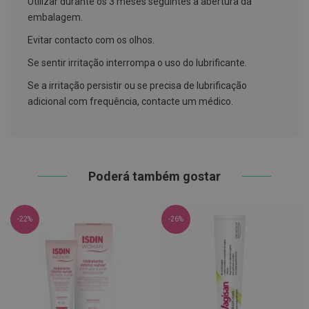
Utilizar durante os 3 meses seguintes à abertura da
h
á
embalagem.
l
i
Evitar contacto com os olhos.
t
o
Se sentir irritação interrompa o uso do lubrificante.
P
Se a irritação persistir ou se precisa de lubrificação
r
adicional com frequência, contacte um médico.
ó
t
e
s
e
s
d
Poderá também gostar
e
n
t
á
-22%
-26%
r
i
a
s
e
P
r
o