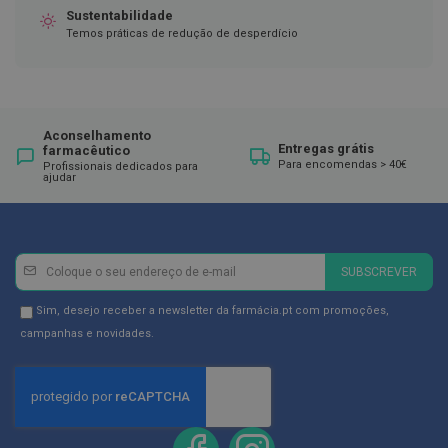
ó
Sustentabilidade
r
Temos práticas de redução de desperdício
i
o
s
L
u
v
Aconselhamento
Entregas grátis
farmacêutico
a
Para encomendas > 40€
s
Profissionais dedicados para
ajudar
P
o
d
o
Newsletter
Inscreva-
SUBSCREVER
l
se
o
na
Newsletter
Sim, desejo receber a newsletter da farmácia.pt com promoções,
g
i
Newsletter:
GDPR
campanhas e novidades.
a
Consent
P
é
s
e