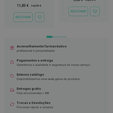
Especial
Normal
Preço
Preço
11,83 €
14,99 €
D
Especial
Normal
e
ADICIONAR
ADICIONAR
s
À
ADICIONAR
i
ADICIONAR
LISTA
n
À
DE
f
LISTA
DESEJOS
e
DE
t
DESEJOS
a
n
Aconselhamento farmacêutico
t
profissional e personalizado.
e
s
Pagamentos e entrega
T
Garantimos a qualidade e segurança do nosso serviço
e
s
Extenso catálogo
t
Disponibilizamos uma vasta gama de produtos
e
s
Entregas grátis
Para encomendas > 40€
A
c
e
Trocas e Devoluções
s
Processo rápido e simples
s