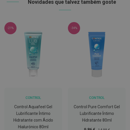
Novidades que talvez também goste
C
o
v
i
d
-21%
-34%
-
1
9
M
á
s
c
a
r
a
s
e
V
CONTROL
CONTROL
i
s
Control Aquafeel Gel
Control Pure Comfort Gel
e
Lubrificante Íntimo
Lubrificante Íntimo
i
r
Hidratante com Ácido
Hidratante 80ml
a
Hialurónico 80ml
s
Preço
Preço
9,86 €
14,99 €