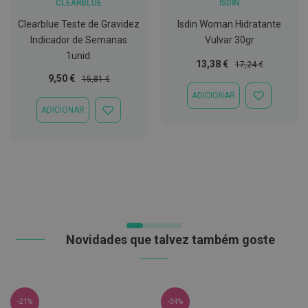
CLEARBLUE
ISDIN
t
e
Clearblue Teste de Gravidez
Isdin Woman Hidratante
t
Indicador de Semanas
Vulvar 30gr
o
r
1unid.
e
Preço
Preço
13,38 €
17,24 €
s
Especial
Normal
Preço
Preço
9,50 €
15,81 €
Especial
Normal
ADICIONAR
K
ADICIONAR
i
ADICIONAR
À
ADICIONAR
t
LISTA
À
s
DE
LISTA
d
DESEJOS
DE
e
DESEJOS
b
r
a
n
q
u
e
Novidades que talvez também goste
a
m
e
n
t
o
-21%
-34%