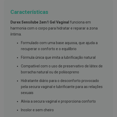
g
u
Características
a
C
Durex Sensilube 2em1 Gel Vaginal
funciona em
o
harmonia com o corpo para hidratar e reparar a zona
l
u
íntima.
t
ó
Formulado com uma base aquosa, que ajuda a
r
recuperar o conforto e o equilíbrio
i
o
Fórmula única que imita a lubrificação natural
s
e
Compatível com o uso de preservativo de látex de
e
l
borracha natural ou de poliisopreno
i
x
Hidratante diário para o desconforto provocado
i
pela secura vaginal e lubrificante para as relações
r
e
sexuais
s
Alivia a secura vaginal e proporciona conforto
F
i
Incolor e sem cheiro
o