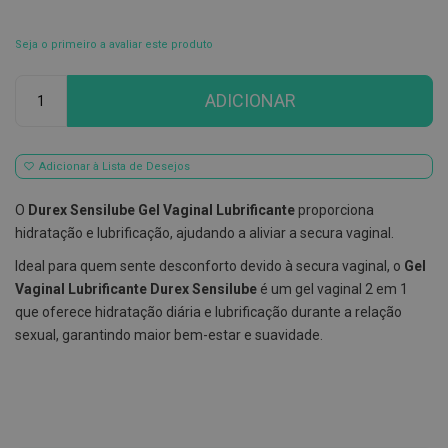
E
s
Seja o primeiro a avaliar este produto
c
o
Qtd
v
ADICIONAR
i
l
h
õ
Adicionar à Lista de Desejos
e
s
e
O
Durex Sensilube Gel Vaginal Lubrificante
proporciona
R
hidratação e lubrificação, ajudando a aliviar a secura vaginal.
a
s
Ideal para quem sente desconforto devido à secura vaginal, o
Gel
p
a
Vaginal Lubrificante Durex Sensilube
é um gel vaginal 2 em 1
d
que oferece hidratação diária e lubrificação durante a relação
o
r
sexual, garantindo maior bem-estar e suavidade.
e
s
d
e
l
í
n