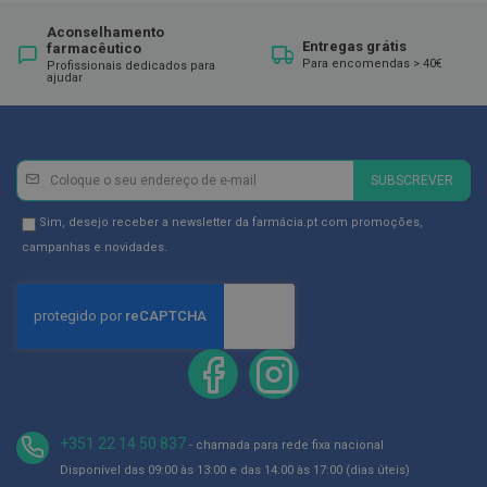
ó
r
Aconselhamento
i
Entregas grátis
farmacêutico
o
Para encomendas > 40€
Profissionais dedicados para
s
ajudar
L
u
v
a
Newsletter
Inscreva-
SUBSCREVER
s
se
na
P
Newsletter
Sim, desejo receber a newsletter da farmácia.pt com promoções,
o
Newsletter:
GDPR
campanhas e novidades.
d
Consent
o
l
o
g
i
a
P
é
+351 22 14 50 837
- chamada para rede fixa nacional
s
e
Disponível das 09:00 às 13:00 e das 14:00 às 17:00 (dias úteis)