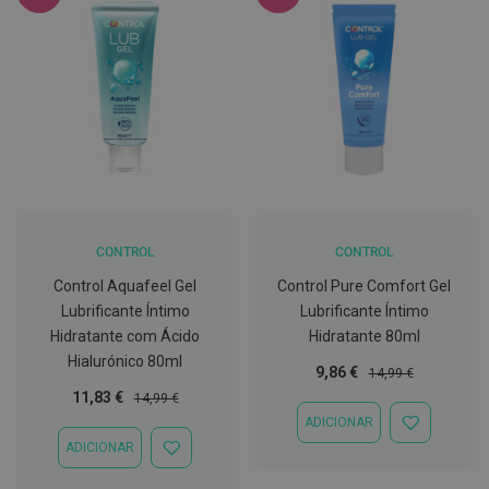
C
o
v
i
d
-
1
9
M
á
s
c
CONTROL
CONTROL
a
Control Aquafeel Gel
Control Pure Comfort Gel
r
a
Lubrificante Íntimo
Lubrificante Íntimo
s
Hidratante com Ácido
Hidratante 80ml
e
V
Hialurónico 80ml
Preço
Preço
9,86 €
14,99 €
i
s
Especial
Normal
Preço
Preço
11,83 €
14,99 €
e
Especial
Normal
ADICIONAR
i
ADICIONAR
r
À
ADICIONAR
ADICIONAR
a
LISTA
À
s
DE