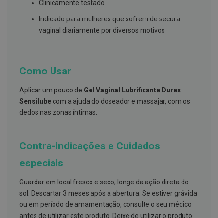
s
Clinicamente testado
d
e
Indicado para mulheres que sofrem de secura
n
vaginal diariamente por diversos motivos
t
á
r
i
o
Como Usar
s
A
Aplicar um pouco de
Gel Vaginal Lubrificante Durex
f
Sensilube
com a ajuda do doseador e massajar, com os
e
ç
dedos nas zonas íntimas.
õ
e
s
d
Contra-indicações e Cuidados
a
b
especiais
o
c
Guardar em local fresco e seco, longe da ação direta do
a
e
sol. Descartar 3 meses após a abertura. Se estiver grávida
M
ou em período de amamentação, consulte o seu médico
a
u
antes de utilizar este produto. Deixe de utilizar o produto