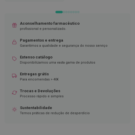
LISTA
DESEJOS
DE
D
DESEJOS
e
s
i
Aconselhamento farmacêutico
n
profissional e personalizado.
f
e
Pagamentos e entrega
t
Garantimos a qualidade e segurança do nosso serviço
a
n
t
Extenso catálogo
e
Disponibilizamos uma vasta gama de produtos
s
Entregas grátis
T
Para encomendas > 40€
e
s
Trocas e Devoluções
t
e
Processo rápido e simples
s
Sustentabilidade
A
Temos práticas de redução de desperdício
c
e
s
s