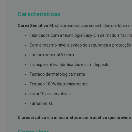
branqueamento
Características
Covid-
19
Durex Sensitivo XL
são preservativos concebidos em látex d
Máscaras
Fabricados com a tecnologia Easy-On de modo a facilit
e
Viseiras
Com o mesmo nível elevado de segurança e protecção
Desinfetantes
Largura nominal 57 mm
Testes
Transparentes, lubrificados e com depósito
Acessórios
Testado dermatologicamente
Luvas
Testado 100% eletronicamente
Podologia
Inclui 10 preservativos
Pés
Tamanho XL
e
pernas
O preservativo é o único método contracetivo que previn
cansadas
Palmilhas