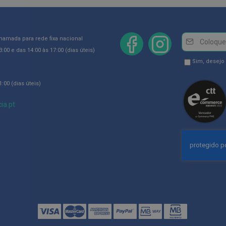
Newsletter
Inscreva-
chamada para rede fixa nacional
se
:00 e das 14:00 às 17:00 (dias úteis)
na
Newsletter
Sim, desejo
Newsletter:
GDPR
:00 (dias úteis)
Consent
ia.pt