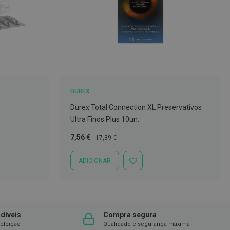
DUREX
Durex Total Connection XL Preservativos
Ultra Finos Plus 10un.
Preço
Preço
7,56 €
17,39 €
Especial
Normal
ADICIONAR
ADICIONAR
À
LISTA
DE
DESEJOS
díveis
Compra segura
eleição
Qualidade e segurança máxima