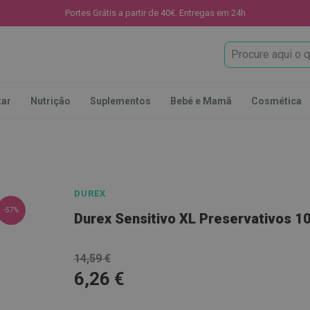
Portes Grátis a partir de 40€. Entregas em 24h
Procura
tar
Nutrição
Suplementos
Bebé e Mamã
Cosmética
DUREX
-57%
Durex Sensitivo XL Preservativos 10
14,59 €
6,26 €