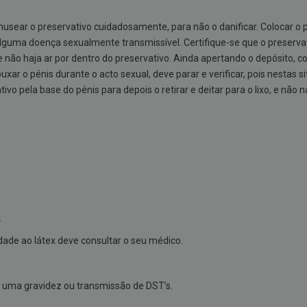
usear o preservativo cuidadosamente, para não o danificar. Colocar o p
alguma doença sexualmente transmissível. Certifique-se que o preservat
e não haja ar por dentro do preservativo. Ainda apertando o depósito, 
 puxar o pénis durante o acto sexual, deve parar e verificar, pois nesta
o pela base do pénis para depois o retirar e deitar para o lixo, e não n
.
dade ao látex deve consultar o seu médico.
uma gravidez ou transmissão de DST’s.