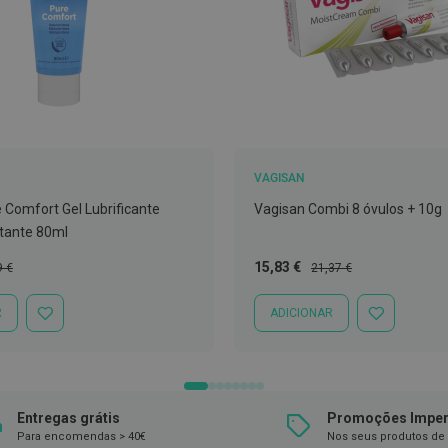
VAGISAN
 Comfort Gel Lubrificante
Vagisan Combi 8 óvulos + 10g
atante 80ml
o
Preço
Preço
15,83 €
9 €
21,37 €
al
Especial
Normal
R
ADICIONAR
ADICIONAR
ADICIONAR
À
À
LISTA
LISTA
DE
DE
DESEJOS
DESEJOS
Entregas grátis
Promoções Imper
Para encomendas > 40€
Nos seus produtos de 