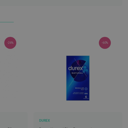
-26%
-60%
DUREX