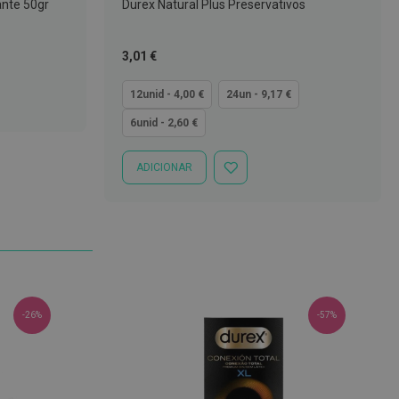
ante 50gr
Durex Natural Plus Preservativos
Tão
3,01 €
baixo
quanto
12unid - 4,00 €
24un - 9,17 €
6unid - 2,60 €
ADICIONAR
ADICIONAR
À
LISTA
DE
DESEJOS
-26%
-57%