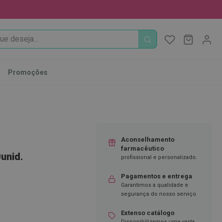
PROCURA
O Meu Ca
MODIFI
Promoções
Aconselhamento
farmacêutico
unid.
profissional e personalizado.
Pagamentos e entrega
Garantimos a qualidade e
segurança do nosso serviço
Extenso catálogo
Disponibilizamos uma vasta