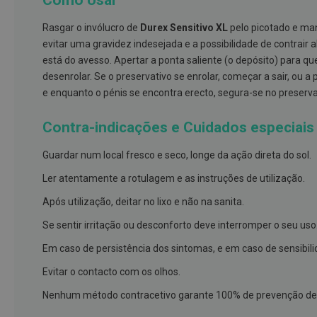
Como Usar
e
proteções
Rasgar o invólucro de
Durex Sensitivo XL
pelo picotado e man
evitar uma gravidez indesejada e a possibilidade de contrair 
Meias
está do avesso. Apertar a ponta saliente (o depósito) para qu
de
desenrolar. Se o preservativo se enrolar, começar a sair, ou a
descanso
e enquanto o pénis se encontra erecto, segura-se no preservativ
Gretas,
Calosidades
Contra-indicações e Cuidados especiais
e
Secura
Guardar num local fresco e seco, longe da ação direta do sol.
Desodorizantes
Ler atentamente a rotulagem e as instruções de utilização.
e
Após utilização, deitar no lixo e não na sanita.
Antitranspirantes
Se sentir irritação ou desconforto deve interromper o seu uso
Antifúngicos
Em caso de persistência dos sintomas, e em caso de sensibili
Cuidados
das
Evitar o contacto com os olhos.
unhas
Nenhum método contracetivo garante 100% de prevenção de 
Utensílios