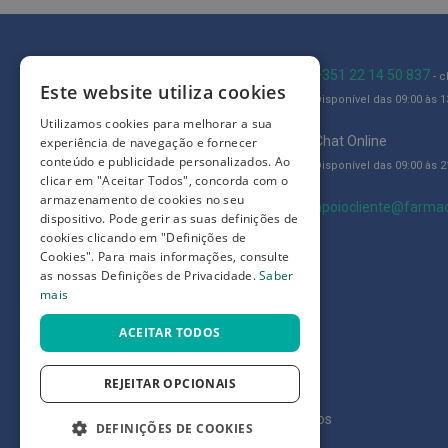
Adesivos
Limpeza
e
Blog
+351 22 14 50 837
- 
desinfeção
Este website utiliza cookies
Disponível das 09:00 às 13
Quem somos
de
Utilizamos cookies para melhorar a sua
feridas
Como comprar
Chat Online
experiência de navegação e fornecer
conteúdo e publicidade personalizados. Ao
Queimaduras,
Disponível das 09:00 às 21
Perguntas frequentes
clicar em "Aceitar Todos", concorda com o
Cicatrizantes
armazenamento de cookies no seu
Termos e condições
apoiocliente@farmac
e
dispositivo. Pode gerir as suas definições de
Nódoas
cookies clicando em "Definições de
Prazos de devolução e trocas
Cookies". Para mais informações, consulte
Negras
Definições de Privacidade
as nossas Definições de Privacidade.
Saber
Alívio
mais
da
ACEITAR TODOS
dor
Repelentes
REJEITAR OPCIONAIS
e
Picadas
©
7SKIN LDA 2026
- Todos os direitos reservados
DEFINIÇÕES DE COOKIES