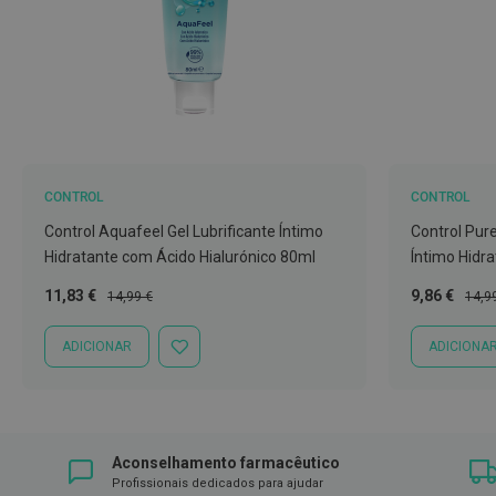
Íntimos
Higiene
íntima
e
Cuidados
Copos
menstruais,
CONTROL
CONTROL
pensos
e
Control Aquafeel Gel Lubrificante Íntimo
Control Pure
tampões
Hidratante com Ácido Hialurónico 80ml
Íntimo Hidr
Incontinência
Preço
Preço
Preço
Preç
11,83 €
9,86 €
14,99 €
14,9
Especial
Normal
Especial
Norm
Suplementos
ADICIONAR
ADICIONA
ADICIONAR
Primeiros
À
LISTA
Socorros
DE
Pensos
DESEJOS
Compressas,
Aconselhamento farmacêutico
Ligaduras,
Profissionais dedicados para ajudar