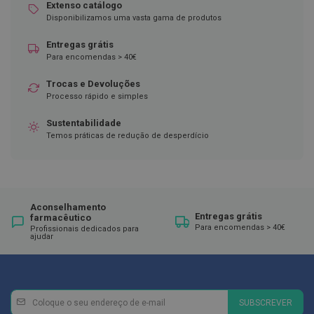
ó
Extenso catálogo
r
Disponibilizamos uma vasta gama de produtos
i
o
Entregas grátis
s
Para encomendas > 40€
L
u
Trocas e Devoluções
v
Processo rápido e simples
a
s
Sustentabilidade
Temos práticas de redução de desperdício
P
o
d
o
l
o
Aconselhamento
Entregas grátis
farmacêutico
g
Para encomendas > 40€
Profissionais dedicados para
i
ajudar
a
P
é
s
Newsletter
Inscreva-
SUBSCREVER
e
se