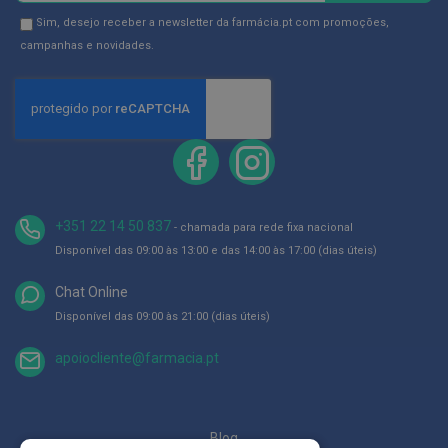
p
e
na
Newsletter
Sim, desejo receber a newsletter da farmácia.pt com promoções,
r
Newsletter:
GDPR
campanhas e novidades.
n
a
Consent
s
c
a
n
s
a
d
a
s
+351 22 14 50 837
- chamada para rede fixa nacional
P
Disponível das 09:00 às 13:00 e das 14:00 às 17:00 (dias úteis)
a
l
Chat Online
m
i
Disponível das 09:00 às 21:00 (dias úteis)
l
h
a
apoiocliente@farmacia.pt
s
e
p
r
o
Blog