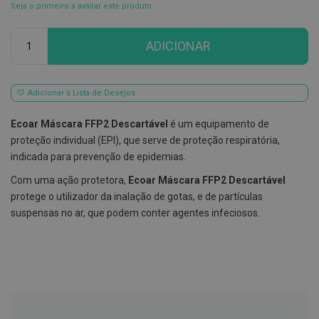
Seja o primeiro a avaliar este produto
E
s
Qtd
c
ADICIONAR
o
v
i
l
Adicionar à Lista de Desejos
h
õ
e
Ecoar Máscara FFP2 Descartável
é um equipamento de
s
proteção individual (EPI), que serve de proteção respiratória,
e
R
indicada para prevenção de epidemias.
a
s
Com uma ação protetora,
Ecoar Máscara FFP2 Descartável
p
protege o utilizador da inalação de gotas, e de partículas
a
suspensas no ar, que podem conter agentes infeciosos.
d
o
r
e
s
d
e
l
í
n