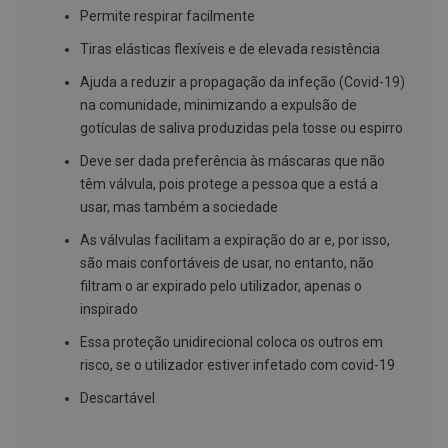
s
Permite respirar facilmente
d
e
Tiras elásticas flexíveis e de elevada resistência
n
t
Ajuda a reduzir a propagação da infeção (Covid-19)
á
r
na comunidade, minimizando a expulsão de
i
gotículas de saliva produzidas pela tosse ou espirro
o
s
Deve ser dada preferência às máscaras que não
A
têm válvula, pois protege a pessoa que a está a
f
usar, mas também a sociedade
e
ç
As válvulas facilitam a expiração do ar e, por isso,
õ
e
são mais confortáveis de usar, no entanto, não
s
filtram o ar expirado pelo utilizador, apenas o
d
inspirado
a
b
Essa proteção unidirecional coloca os outros em
o
c
risco, se o utilizador estiver infetado com covid-19
a
e
Descartável
M
a
u