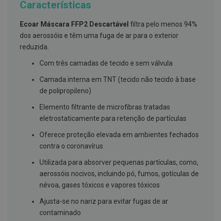
Características
g
u
a
Ecoar Máscara FFP2 Descartável
filtra pelo menos 94%
dos aerossóis e têm uma fuga de ar para o exterior
C
o
reduzida.
l
u
Com três camadas de tecido e sem válvula
t
ó
Camada interna em TNT (tecido não tecido à base
r
de polipropileno)
i
o
Elemento filtrante de microfibras tratadas
s
e
eletrostaticamente para retenção de partículas
e
l
Oferece proteção elevada em ambientes fechados
i
contra o coronavírus
x
i
Utilizada para absorver pequenas partículas, como,
r
e
aerossóis nocivos, incluindo pó, fumos, gotículas de
s
névoa, gases tóxicos e vapores tóxicos
F
Ajusta-se no nariz para evitar fugas de ar
i
contaminado
o