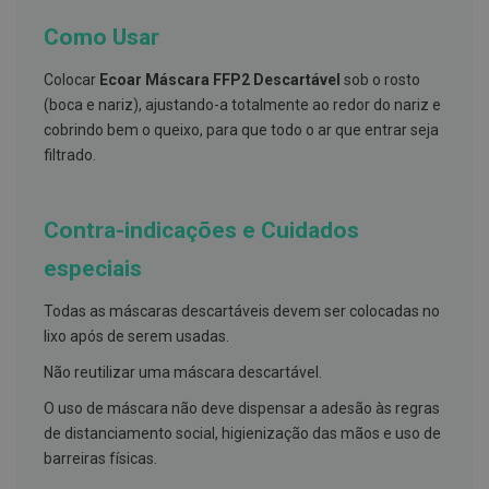
h
á
Como Usar
l
i
t
Colocar
Ecoar Máscara FFP2 Descartável
sob o rosto
o
(boca e nariz), ajustando-a totalmente ao redor do nariz e
cobrindo bem o queixo, para que todo o ar que entrar seja
P
r
filtrado.
ó
t
e
s
Contra-indicações e Cuidados
e
s
especiais
d
e
n
Todas as máscaras descartáveis devem ser colocadas no
t
lixo após de serem usadas.
á
r
Não reutilizar uma máscara descartável.
i
a
O uso de máscara não deve dispensar a adesão às regras
s
e
de distanciamento social, higienização das mãos e uso de
P
barreiras físicas.
r
o