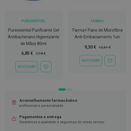
D
e
s
PURESSENTIEL
FARMA+
i
n
Puressentiel Purificante Gel
Farma+ Pano de Microfibra
f
e
Antibacteriano Higienizante
Anti-Embaciamento 1un.
t
de Mãos 80ml
a
Preço
Preço
9,30 €
12,61 €
n
Especial
Normal
Preço
Preço
6,85 €
7,74 €
t
Especial
Normal
e
ADICIONAR
ADICIONAR
s
ADICIONAR
À
ADICIONAR
LISTA
À
T
DE
LISTA
e
DESEJOS
DE
s
DESEJOS
t
e
s
Aconselhamento farmacêutico
profissional e personalizado.
A
c
Pagamentos e entrega
e
Garantimos a qualidade e segurança do nosso serviço
s
s