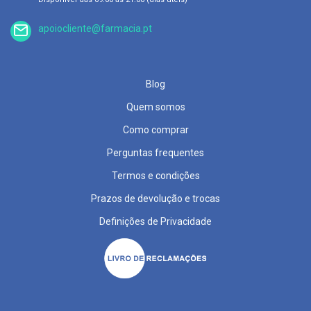
p
e
r
apoiocliente@farmacia.pt
n
a
s
c
a
Blog
n
s
Quem somos
a
d
Como comprar
a
s
Perguntas frequentes
P
Termos e condições
a
l
Prazos de devolução e trocas
m
i
Definições de Privacidade
l
h
a
s
e
p
r
o