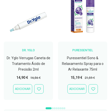
C
o
v
i
d
-
1
9
M
á
DR. YGLO
PURESSENTIEL
s
c
Dr. Yglo Verrugas Caneta de
Puressentiel Sono &
a
Tratamento Ácido de
Relaxamento Spray para o
r
a
Precisão 2ml
Ar Relaxante 75ml
s
e
Preço
Preço
Preço
Preço
14,90 €
15,19 €
16,56 €
21,59 €
V
Especial
Normal
Especial
Normal
i
s
ADICIONAR
ADICIONAR
ADICIONAR
ADICIONAR
e
À
À
i
LISTA
LISTA
r
DE
DE
a
DESEJOS
DESEJOS
s