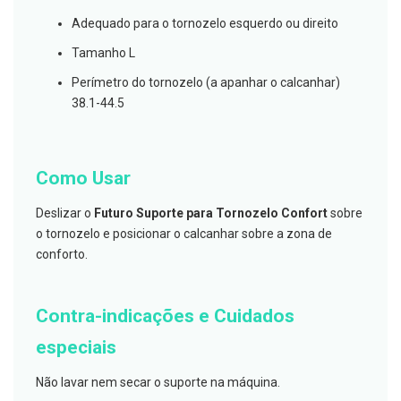
s
d
Adequado para o tornozelo esquerdo ou direito
e
n
Tamanho L
t
á
Perímetro do tornozelo (a apanhar o calcanhar)
r
i
38.1-44.5
o
s
A
Como Usar
f
e
ç
Deslizar o
Futuro Suporte para Tornozelo Confort
sobre
õ
o tornozelo e posicionar o calcanhar sobre a zona de
e
s
conforto.
d
a
b
o
Contra-indicações e Cuidados
c
a
especiais
e
M
a
Não lavar nem secar o suporte na máquina.
u