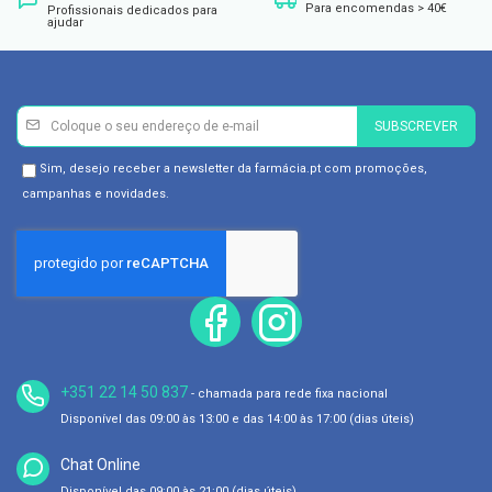
ó
Para encomendas > 40€
Profissionais dedicados para
r
ajudar
i
o
s
L
Newsletter
Inscreva-
SUBSCREVER
u
se
v
a
na
Newsletter
Sim, desejo receber a newsletter da farmácia.pt com promoções,
s
Newsletter:
GDPR
campanhas e novidades.
Consent
P
o
d
o
l
o
g
i
a
+351 22 14 50 837
- chamada para rede fixa nacional
Disponível das 09:00 às 13:00 e das 14:00 às 17:00 (dias úteis)
P
é
s
Chat Online
e
Disponível das 09:00 às 21:00 (dias úteis)