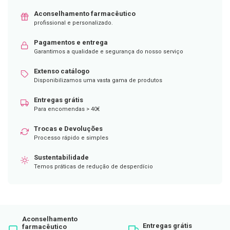
Aconselhamento farmacêutico
D
e
profissional e personalizado.
s
i
Pagamentos e entrega
n
Garantimos a qualidade e segurança do nosso serviço
f
e
Extenso catálogo
t
a
Disponibilizamos uma vasta gama de produtos
n
t
Entregas grátis
e
Para encomendas > 40€
s
Trocas e Devoluções
T
Processo rápido e simples
e
s
t
Sustentabilidade
e
Temos práticas de redução de desperdício
s
A
c
e
s
Aconselhamento
s
Entregas grátis
farmacêutico