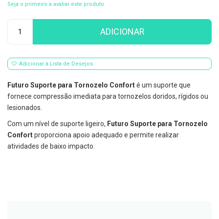
Seja o primeiro a avaliar este produto
E
s
Qtd
c
ADICIONAR
o
v
i
l
Adicionar à Lista de Desejos
h
õ
e
Futuro Suporte para Tornozelo Confort
é um suporte que
s
fornece compressão imediata para tornozelos doridos, rígidos ou
e
R
lesionados.
a
s
Com um nível de suporte ligeiro,
Futuro Suporte para Tornozelo
p
Confort
proporciona apoio adequado e permite realizar
a
atividades de baixo impacto.
d
o
r
e
s
d
e
l
í
n