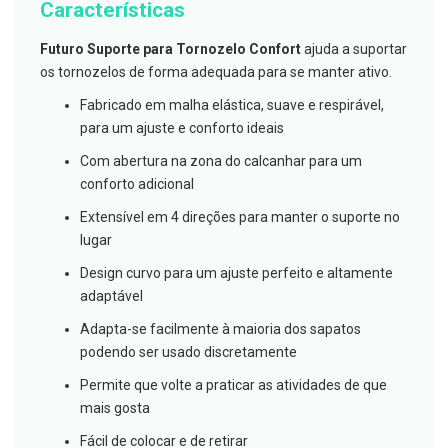
Características
g
u
a
Futuro Suporte para Tornozelo Confort
ajuda a suportar
os tornozelos de forma adequada para se manter ativo.
C
o
Fabricado em malha elástica, suave e respirável,
l
u
para um ajuste e conforto ideais
t
ó
Com abertura na zona do calcanhar para um
r
conforto adicional
i
o
Extensível em 4 direções para manter o suporte no
s
e
lugar
e
l
Design curvo para um ajuste perfeito e altamente
i
adaptável
x
i
Adapta-se facilmente à maioria dos sapatos
r
e
podendo ser usado discretamente
s
Permite que volte a praticar as atividades de que
F
mais gosta
i
o
Fácil de colocar e de retirar