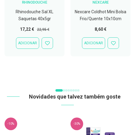
RHINODOUCHE
NEXCARE
t
e
Rhinodouche Sal XL
Nexcare Coldhot Mini Bolsa
t
o
Saquetas 40x5gr
Frio/Quente 10x10cm
r
e
Preço
Preço
17,22 €
8,60 €
22,95 €
s
Especial
Normal
K
ADICIONAR
ADICIONAR
ADICIONAR
ADICIONAR
i
À
À
t
LISTA
LISTA
s
DE
DE
d
DESEJOS
DESEJOS
e
b
r
a
n
q
Novidades que talvez também goste
u
e
a
m
e
n
-10%
-30%
t
o