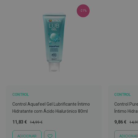
Nebulizadores
e
-21%
Auxiliares
respiratórios
Termómetros
Testes
e
material
de
diagnóstico
Material
de
CONTROL
CONTROL
enfermagem
Control Aquafeel Gel Lubrificante Íntimo
Control Pure
Outros
Hidratante com Ácido Hialurónico 80ml
Íntimo Hidr
Material
Preço
Preço
Preço
Preç
11,83 €
9,86 €
14,99 €
14,9
ortopédico
Especial
Normal
Especial
Norm
Cuidados
ADICIONAR
ADICIONA