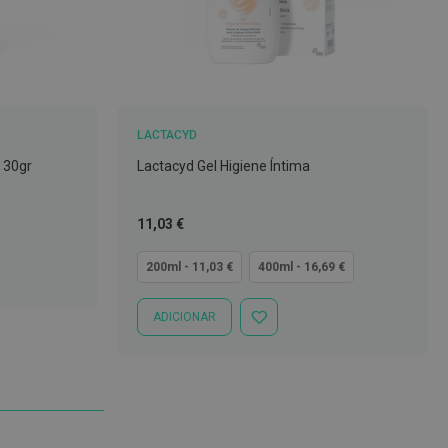
LACTACYD
 30gr
Lactacyd Gel Higiene Íntima
Tão
11,03 €
baixo
quanto
200ml - 11,03 €
400ml - 16,69 €
ADICIONAR
ADICIONAR
À
LISTA
DE
DESEJOS