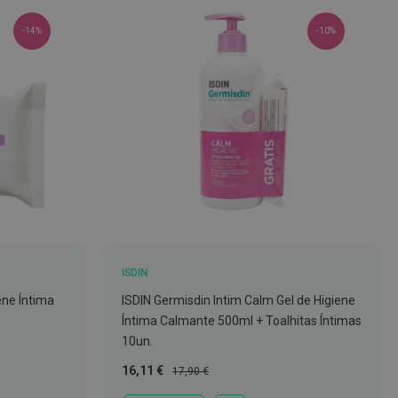
-14%
-10%
ISDIN
ene Íntima
ISDIN Germisdin Intim Calm Gel de Higiene
Íntima Calmante 500ml + Toalhitas Íntimas
10un.
Preço
Preço
16,11 €
17,90 €
Especial
Normal