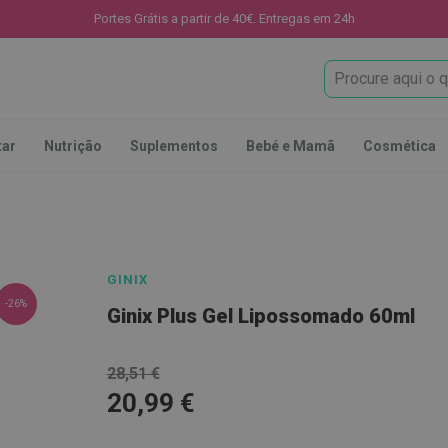
Portes Grátis a partir de 40€. Entregas em 24h
Procura
tar
Nutrição
Suplementos
Bebé e Mamã
Cosmética
GINIX
-26%
Ginix Plus Gel Lipossomado 60ml
28,51 €
20,99 €