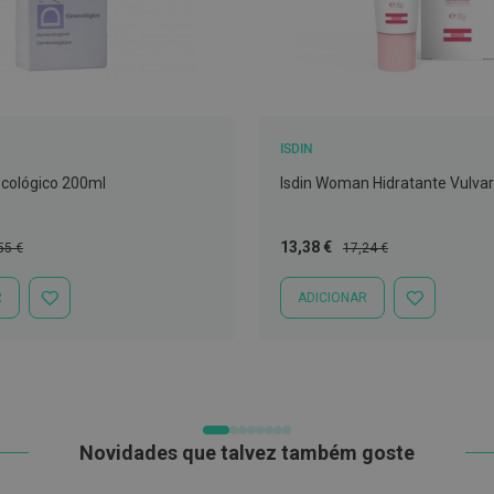
ISDIN
ecológico 200ml
Isdin Woman Hidratante Vulvar
ço
Preço
Preço
13,38 €
55 €
17,24 €
mal
Especial
Normal
R
ADICIONAR
ADICIONAR
ADICIONAR
À
À
LISTA
LISTA
DE
DE
DESEJOS
DESEJOS
Novidades que talvez também goste