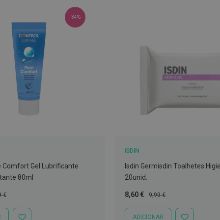
-34%
ISDIN
 Comfort Gel Lubrificante
Isdin Germisdin Toalhetes Higi
atante 80ml
20unid.
o
Preço
Preço
8,60 €
9 €
9,99 €
al
Especial
Normal
R
ADICIONAR