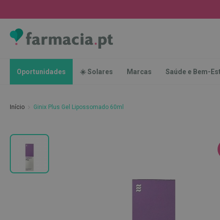
Oportunidades
☀️
Solares
Marcas
Saúde
Oportunidades
☀️ Solares
Marcas
Saúde e Bem-Es
e
Bem-
Estar
Início
Ginix Plus Gel Lipossomado 60ml
Higiene
Oral
Escovas
Saltar
Pastas
para
dentífricas
o
final
Escovilhões
da
e
Galeria
Raspadores
de
de
imagens