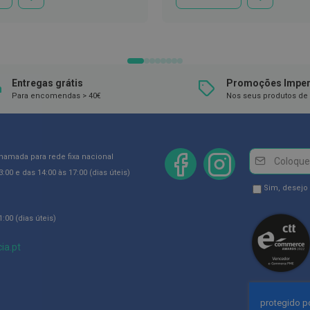
ADICIONAR
ADICIONAR
À
À
LISTA
LISTA
DE
DE
DESEJOS
DESEJOS
Entregas grátis
Promoções Imper
Para encomendas > 40€
Nos seus produtos de 
Newsletter
Inscreva-
chamada para rede fixa nacional
se
:00 e das 14:00 às 17:00 (dias úteis)
na
Newsletter
Sim, desejo
Newsletter:
GDPR
:00 (dias úteis)
Consent
ia.pt