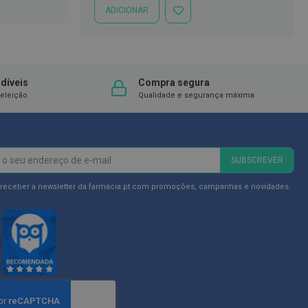
ADICIONAR
ADICIONAR
À
LISTA
DE
DESEJOS
díveis
Compra segura
eleição
Qualidade e segurança máxima
SUBSCREVER
 receber a newsletter da farmácia.pt com promoções, campanhas e novidades.