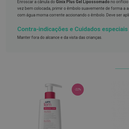
Enroscar a cânula do
Ginix Plus Gel Lipossomado
no orifíci
e
vez bem colocada, primir o êmbolo suavemente de forma a apli
proteções
com água morna corrente accionando o êmbolo. Deve ser apl
Meias
de
Contra-indicações e Cuidados especiais
descanso
Manter fora do alcance e da vista das crianças.
Gretas,
Calosidades
e
Secura
Desodorizantes
e
Antitranspirantes
-22%
Antifúngicos
Cuidados
das
unhas
Utensílios