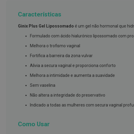
branqueamento
Características
Covid-
19
Ginix Plus Gel Lipossomado
é um gel não hormonal que hidr
Máscaras
Formulado com ácido hialurónico lipossomado com prop
e
Viseiras
Melhora o trofismo vaginal
Desinfetantes
Fortifica a barreira da zona vulvar
Testes
Alivia a secura vaginal e proporciona conforto
Acessórios
Melhora a intimidade e aumenta a suavidade
Luvas
Sem vaselina
Podologia
Não altera a integridade do preservativo
Pés
Indicado a todas as mulheres com secura vaginal pro
e
pernas
cansadas
Como Usar
Palmilhas