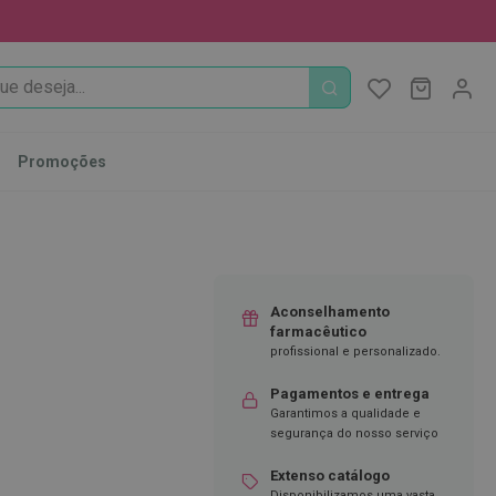
PROCURA
O Meu Ca
MODIFI
Promoções
Aconselhamento
farmacêutico
profissional e personalizado.
Pagamentos e entrega
Garantimos a qualidade e
segurança do nosso serviço
Extenso catálogo
Disponibilizamos uma vasta