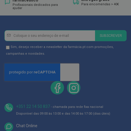
farmacêutico
ó
Para encomendas > 40€
Profissionais dedicados para
r
ajudar
i
o
s
L
Newsletter
Inscreva-
u
SUBSCREVER
v
se
a
na
Newsletter
Sim, desejo receber a newsletter da farmácia.pt com promoções,
s
Newsletter:
GDPR
campanhas e novidades.
P
Consent
o
d
o
l
o
g
i
a
+351 22 14 50 837
- chamada para rede fixa nacional
P
Disponível das 09:00 às 13:00 e das 14:00 às 17:00 (dias úteis)
é
s
Chat Online
e