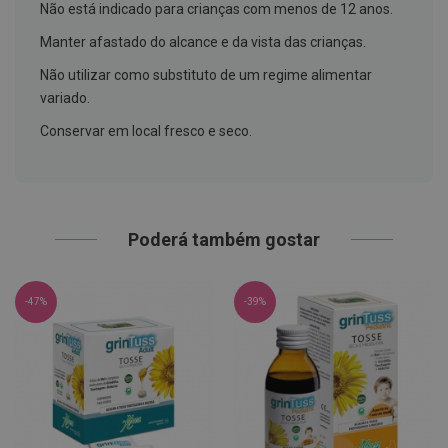
h
Não está indicado para crianças com menos de 12 anos.
á
l
Manter afastado do alcance e da vista das crianças.
i
t
Não utilizar como substituto de um regime alimentar
o
variado.
P
Conservar em local fresco e seco.
r
ó
t
e
s
e
s
Poderá também gostar
d
e
n
t
-47%
-39%
á
r
i
a
s
e
P
r
o