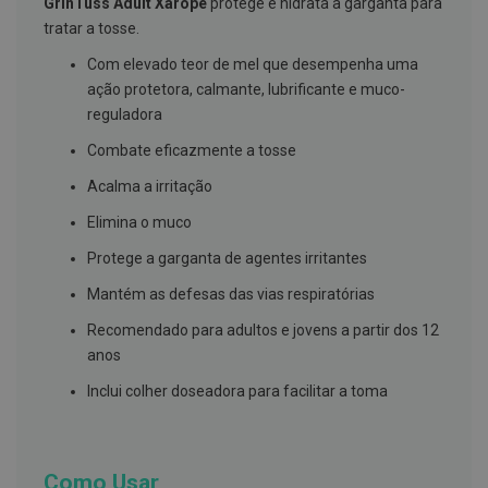
GrinTuss Adult Xarope
protege e hidrata a garganta para
g
tratar a tosse.
u
a
Com elevado teor de mel que desempenha uma
C
ação protetora, calmante, lubrificante e muco-
o
reguladora
l
u
Combate eficazmente a tosse
t
ó
Acalma a irritação
r
i
Elimina o muco
o
s
Protege a garganta de agentes irritantes
e
e
Mantém as defesas das vias respiratórias
l
i
x
Recomendado para adultos e jovens a partir dos 12
i
anos
r
e
Inclui colher doseadora para facilitar a toma
s
F
i
o
Como Usar