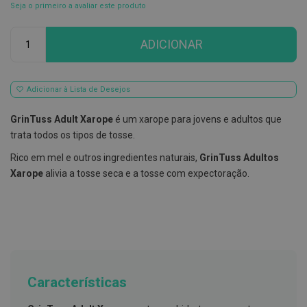
Seja o primeiro a avaliar este produto
E
s
Qtd
c
ADICIONAR
o
v
i
l
Adicionar à Lista de Desejos
h
õ
e
GrinTuss Adult Xarope
é um xarope para jovens e adultos que
s
trata todos os tipos de tosse.
e
R
Rico em mel e outros ingredientes naturais,
GrinTuss Adultos
a
s
Xarope
alivia a tosse seca e a tosse com expectoração.
p
a
d
o
r
e
s
d
e
Características
l
í
n