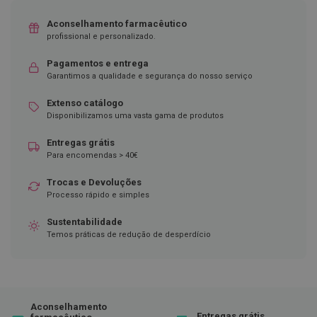
D
Aconselhamento farmacêutico
e
profissional e personalizado.
s
i
Pagamentos e entrega
n
f
Garantimos a qualidade e segurança do nosso serviço
e
t
Extenso catálogo
a
Disponibilizamos uma vasta gama de produtos
n
t
Entregas grátis
e
s
Para encomendas > 40€
T
Trocas e Devoluções
e
Processo rápido e simples
s
t
Sustentabilidade
e
Temos práticas de redução de desperdício
s
A
c
e
s
Aconselhamento
s
Entregas grátis