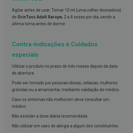
s
d
Agitar antes de usar. Tomar 10 ml (uma colher doseadora)
e
n
de
GrinTuss Adult Xarope
, 2 a 4 vezes por dia, sendo a
t
última toma antes de dormir.
á
r
i
o
Contra-indicações e Cuidados
s
especiais
A
f
e
Utilizar o produto no prazo de três meses depois da data
ç
de abertura.
õ
e
s
Pode ser tomado por pessoas idosas, celíacas, mulheres
d
grávidas ou a amamentar, mediante validação do médico.
a
b
Caso os sintomas não melhorem deve consultar um
o
médico.
c
a
e
Não exceder a dose diária recomendada.
M
a
Não utilizar em caso de alergia a algum dos constituintes.
u