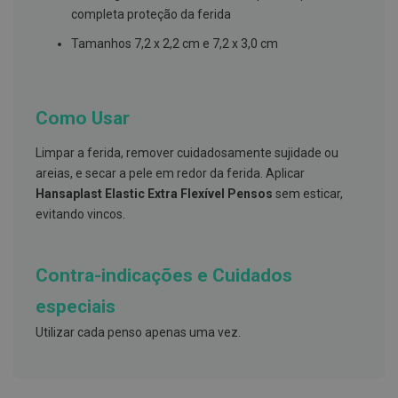
s
completa proteção da ferida
d
e
Tamanhos 7,2 x 2,2 cm e 7,2 x 3,0 cm
n
t
á
r
i
Como Usar
o
s
Limpar a ferida, remover cuidadosamente sujidade ou
A
areias, e secar a pele em redor da ferida. Aplicar
f
e
Hansaplast Elastic Extra Flexível Pensos
sem esticar,
ç
evitando vincos.
õ
e
s
d
Contra-indicações e Cuidados
a
b
especiais
o
c
Utilizar cada penso apenas uma vez.
a
e
M
a
u