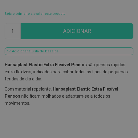
E
s
Seja o primeiro a avaliar este produto
c
o
Qtd
v
ADICIONAR
i
l
h
õ
Adicionar à Lista de Desejos
e
s
e
Hansaplast Elastic Extra Flexível Pensos
são pensos rápidos
R
extra flexíveis, indicados para cobrir todos os tipos de pequenas
a
s
feridas do dia a dia.
p
a
Com material repelente,
Hansaplast Elastic Extra Flexível
d
Pensos
não ficam molhados e adaptam-se a todos os
o
r
movimentos.
e
s
d
e
l
í
n