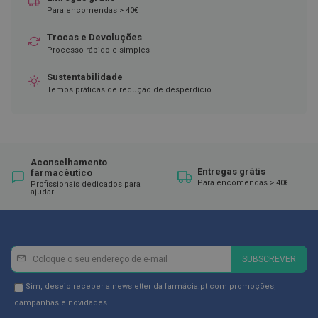
Para encomendas > 40€
D
e
Trocas e Devoluções
s
Processo rápido e simples
i
n
f
Sustentabilidade
e
Temos práticas de redução de desperdício
t
a
n
t
e
s
Aconselhamento
Entregas grátis
farmacêutico
T
Para encomendas > 40€
Profissionais dedicados para
e
ajudar
s
t
e
s
Newsletter
Inscreva-
SUBSCREVER
A
se
c
na
e
Newsletter
Sim, desejo receber a newsletter da farmácia.pt com promoções,
s
Newsletter:
GDPR
campanhas e novidades.
s