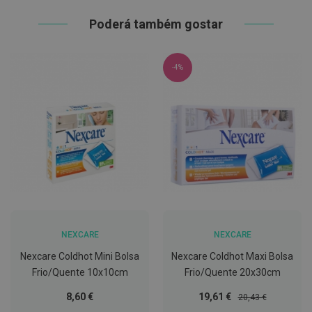
h
á
Poderá também gostar
l
i
t
o
-4%
P
r
ó
t
e
s
e
s
d
e
n
t
á
r
NEXCARE
NEXCARE
i
a
Nexcare Coldhot Mini Bolsa
Nexcare Coldhot Maxi Bolsa
s
Frio/Quente 10x10cm
Frio/Quente 20x30cm
e
P
Preço
Preço
8,60 €
19,61 €
r
20,43 €
o
Especial
Normal