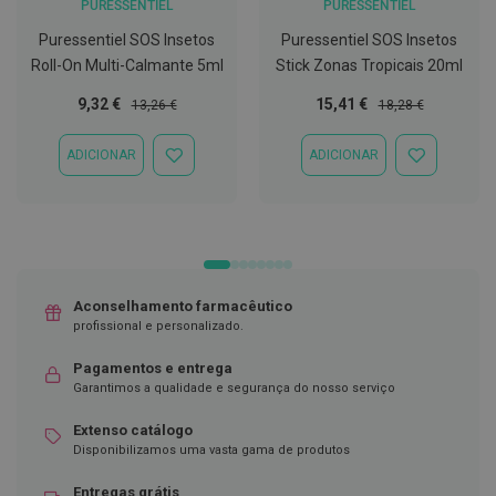
PURESSENTIEL
PURESSENTIEL
C
Puressentiel SOS Insetos
Puressentiel SOS Insetos
o
v
Roll-On Multi-Calmante 5ml
Stick Zonas Tropicais 20ml
i
d
Preço
Preço
Preço
Preço
9,32 €
15,41 €
13,26 €
18,28 €
-
Especial
Normal
Especial
Normal
1
ADICIONAR
ADICIONAR
9
ADICIONAR
ADICIONAR
À
À
LISTA
LISTA
M
DE
DE
á
DESEJOS
DESEJOS
s
c
a
r
Aconselhamento farmacêutico
a
s
profissional e personalizado.
e
V
Pagamentos e entrega
i
Garantimos a qualidade e segurança do nosso serviço
s
e
Extenso catálogo
i
r
Disponibilizamos uma vasta gama de produtos
a
s
Entregas grátis