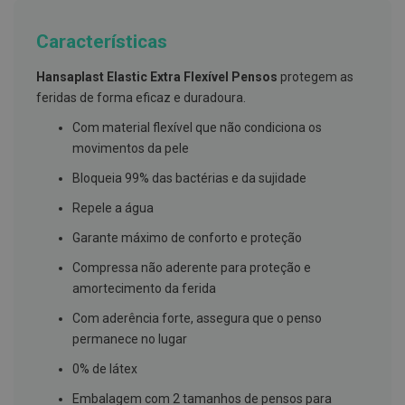
g
u
Características
a
C
Hansaplast Elastic Extra Flexível Pensos
protegem as
o
feridas de forma eficaz e duradoura.
l
u
Com material flexível que não condiciona os
t
ó
movimentos da pele
r
i
Bloqueia 99% das bactérias e da sujidade
o
s
Repele a água
e
e
Garante máximo de conforto e proteção
l
i
Compressa não aderente para proteção e
x
i
amortecimento da ferida
r
e
Com aderência forte, assegura que o penso
s
permanece no lugar
F
0% de látex
i
o
Embalagem com 2 tamanhos de pensos para