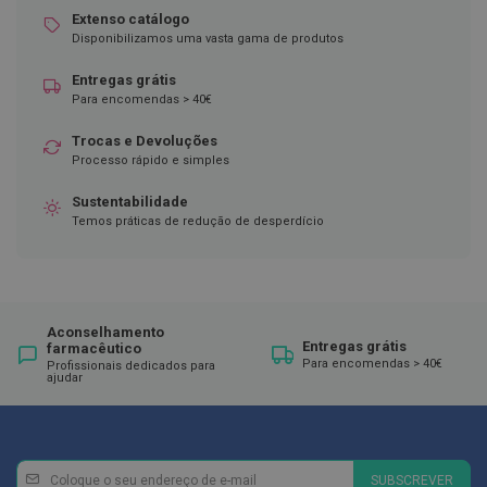
Extenso catálogo
D
Disponibilizamos uma vasta gama de produtos
e
s
Entregas grátis
i
n
Para encomendas > 40€
f
e
Trocas e Devoluções
t
Processo rápido e simples
a
n
Sustentabilidade
t
e
Temos práticas de redução de desperdício
s
T
e
s
t
Aconselhamento
Entregas grátis
e
farmacêutico
s
Para encomendas > 40€
Profissionais dedicados para
ajudar
A
c
e
s
Newsletter
Inscreva-
s
SUBSCREVER