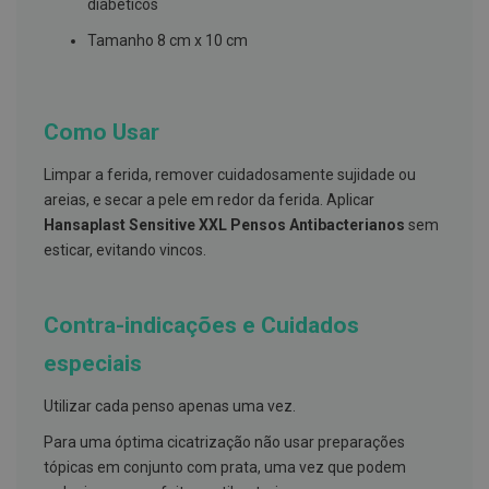
s
diabéticos
d
e
Tamanho 8 cm x 10 cm
n
t
á
r
i
Como Usar
o
s
Limpar a ferida, remover cuidadosamente sujidade ou
A
areias, e secar a pele em redor da ferida. Aplicar
f
Hansaplast Sensitive XXL Pensos Antibacterianos
sem
e
esticar, evitando vincos.
ç
õ
e
s
Contra-indicações e Cuidados
d
a
b
especiais
o
c
Utilizar cada penso apenas uma vez.
a
e
Para uma óptima cicatrização não usar preparações
M
a
tópicas em conjunto com prata, uma vez que podem
u