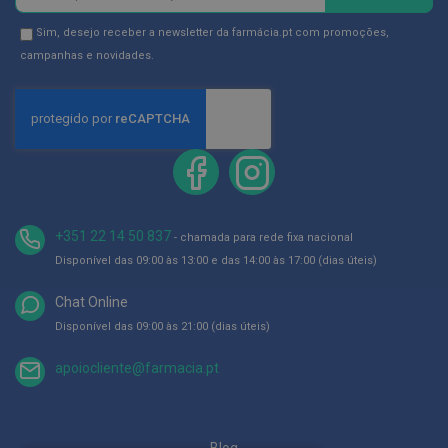
ó
se
r
na
Newsletter
Sim, desejo receber a newsletter da farmácia.pt com promoções,
i
o
Newsletter:
GDPR
campanhas e novidades.
s
Consent
L
u
v
a
s
P
o
+351 22 14 50 837
- chamada para rede fixa nacional
d
o
Disponível das 09:00 às 13:00 e das 14:00 às 17:00 (dias úteis)
l
o
Chat Online
g
Disponível das 09:00 às 21:00 (dias úteis)
i
a
apoiocliente@farmacia.pt
P
é
s
e
Blog