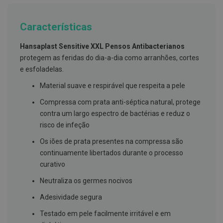
g
u
a
Características
C
Hansaplast Sensitive XXL Pensos Antibacterianos
o
l
protegem as feridas do dia-a-dia como arranhões, cortes
u
e esfoladelas.
t
ó
Material suave e respirável que respeita a pele
r
i
Compressa com prata anti-séptica natural, protege
o
s
contra um largo espectro de bactérias e reduz o
e
risco de infeção
e
l
Os iões de prata presentes na compressa são
i
x
continuamente libertados durante o processo
i
curativo
r
e
Neutraliza os germes nocivos
s
Adesividade segura
F
i
Testado em pele facilmente irritável e em
o