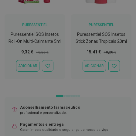
C
o
v
i
PURESSENTIEL
PURESSENTIEL
d
-
Puressentiel SOS Insetos
Puressentiel SOS Insetos
1
Roll-On Multi-Calmante 5ml
Stick Zonas Tropicais 20ml
9
Preço
Preço
Preço
Preço
9,32 €
15,41 €
13,26 €
18,28 €
M
Especial
Normal
Especial
Normal
á
s
ADICIONAR
ADICIONAR
ADICIONAR
ADICIONAR
c
À
À
a
LISTA
LISTA
r
DE
DE
a
DESEJOS
DESEJOS
s
e
V
i
Aconselhamento farmacêutico
s
profissional e personalizado.
e
i
r
Pagamentos e entrega
a
Garantimos a qualidade e segurança do nosso serviço
s