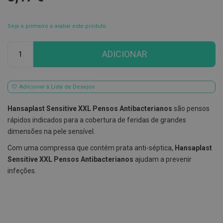
E
s
Seja o primeiro a avaliar este produto
c
o
v
Qtd
ADICIONAR
i
l
h
õ
e
Adicionar à Lista de Desejos
s
e
Hansaplast Sensitive XXL Pensos Antibacterianos
são pensos
R
a
rápidos indicados para a cobertura de feridas de grandes
s
dimensões na pele sensível.
p
a
Com uma compressa que contém prata anti-séptica,
Hansaplast
d
o
Sensitive XXL Pensos Antibacterianos
ajudam a prevenir
r
infeções.
e
s
d
e
l
í
n