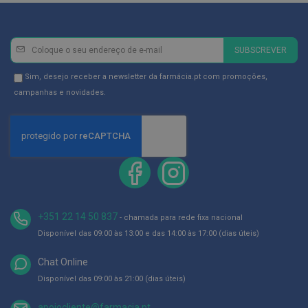
D
e
s
Newsletter
Inscreva-
SUBSCREVER
i
se
n
f
na
Newsletter
Sim, desejo receber a newsletter da farmácia.pt com promoções,
e
Newsletter:
GDPR
campanhas e novidades.
t
a
Consent
n
t
e
s
T
e
s
t
+351 22 14 50 837
- chamada para rede fixa nacional
e
s
Disponível das 09:00 às 13:00 e das 14:00 às 17:00 (dias úteis)
A
Chat Online
c
e
Disponível das 09:00 às 21:00 (dias úteis)
s
s
apoiocliente@farmacia.pt