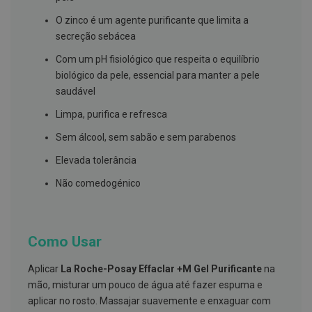
s
d
O zinco é um agente purificante que limita a
e
n
secreção sebácea
t
á
Com um pH fisiológico que respeita o equilíbrio
r
biológico da pele, essencial para manter a pele
i
o
saudável
s
Limpa, purifica e refresca
A
Sem álcool, sem sabão e sem parabenos
f
e
Elevada tolerância
ç
õ
e
Não comedogénico
s
d
a
b
o
Como Usar
c
a
Aplicar
La Roche-Posay Effaclar +M Gel Purificante
na
e
M
mão, misturar um pouco de água até fazer espuma e
a
aplicar no rosto. Massajar suavemente e enxaguar com
u