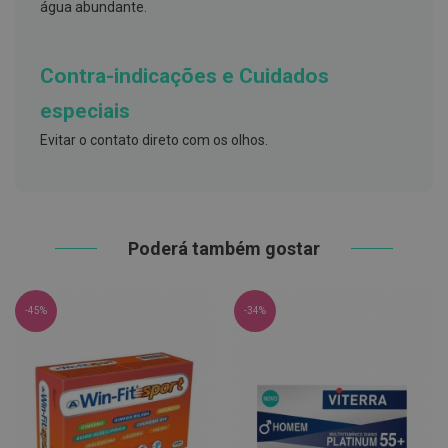
h
água abundante.
á
l
i
t
Contra-indicações e Cuidados
o
especiais
P
r
Evitar o contato direto com os olhos.
ó
t
e
s
e
s
Poderá também gostar
d
e
n
t
-45%
-34%
á
r
i
a
s
e
P
r
o