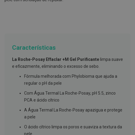
g
u
a
C
o
l
u
t
Características
ó
r
i
La Roche-Posay Effaclar +M Gel Purificante
limpa suave
o
e eficazmente, eliminando o excesso de sebo.
s
e
Fórmula melhorada com Phylobioma que ajuda a
e
l
regular o pH da pele
i
x
Com Água Termal La Roche-Posay, pH 5.5, zinco
i
PCA e ácido cítrico
r
e
A Água Termal La Roche-Posay apazigua e protege
s
a pele
F
i
O ácido cítrico limpa os poros e suaviza a textura da
o
pele