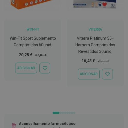
t
e
t
o
r
e
WIN-FIT
VITERRA
s
Win-Fit Sport Suplemento
Viterra Platinum 55+
K
Comprimidos 60unid.
Homem Comprimidos
i
t
Revestidos 30unid.
Preço
Preço
s
20,25 €
37,01 €
d
Especial
Normal
Preço
Preço
16,43 €
25,08 €
e
Especial
Normal
ADICIONAR
b
ADICIONAR
r
ADICIONAR
À
ADICIONAR
a
LISTA
À
n
DE
LISTA
q
DESEJOS
DE
u
DESEJOS
e
a
m
e
n
t
o
Aconselhamento farmacêutico