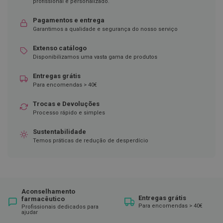
profissional e personalizado.
C
o
Pagamentos e entrega
v
Garantimos a qualidade e segurança do nosso serviço
i
d
Extenso catálogo
-
Disponibilizamos uma vasta gama de produtos
1
9
Entregas grátis
Para encomendas > 40€
M
á
Trocas e Devoluções
s
Processo rápido e simples
c
a
r
Sustentabilidade
a
Temos práticas de redução de desperdício
s
e
V
i
s
e
Aconselhamento
i
Entregas grátis
farmacêutico
r
Para encomendas > 40€
Profissionais dedicados para
a
ajudar
s