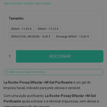
Seja o primeiro a avaliar este produto
E
s
c
o
Tamanho
v
i
200ml - 11,93 €
400ml - 17,12 €
l
h
200ml (VAL 08/2026) - 9,24 €
Recarga 400ml - 13,23 €
õ
e
s
e
R
Qtd
ADICIONAR
a
s
p
a
d
Adicionar à Lista de Desejos
o
r
La Roche-Posay Effaclar +M Gel Purificante
é um gel de
e
s
limpeza facial, indicado para pele oleosa e sensível.
d
e
Com uma ação purificante,
La Roche-Posay Effaclar +M Gel
l
Purificante
ajuda a limpar e a eliminar impurezas, sem deixar a
í
n
pele com sensação de repuxar.